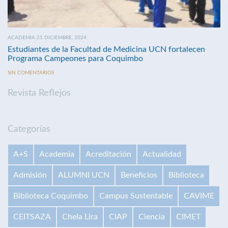
ACADEMIA 21 DICIEMBRE, 2024
Estudiantes de la Facultad de Medicina UCN fortalecen
Programa Campeones para Coquimbo
SIN COMENTARIOS
Revista Reflejos
Categorías
A+S
Academia
Acreditación
Actualidad
Admisión
ALUMNI UCN
Beneficios
Biblioteca
Biblioteca Coquimbo
Campus Sustentable
CAVIME
CEITSAZA
Chela Lira
CIAP
Ciencia
CIMET