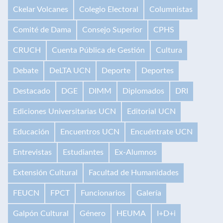
Ckelar Volcanes
Colegio Electoral
Columnistas
Comité de Dama
Consejo Superior
CPHS
CRUCH
Cuenta Pública de Gestión
Cultura
Debate
DeLTA UCN
Deporte
Deportes
Destacado
DGE
DIMM
Diplomados
DRI
Ediciones Universitarias UCN
Editorial UCN
Educación
Encuentros UCN
Encuéntrate UCN
Entrevistas
Estudiantes
Ex-Alumnos
Extensión Cultural
Facultad de Humanidades
FEUCN
FPCT
Funcionarios
Galería
Galpón Cultural
Género
HEUMA
I+D+i