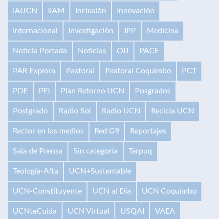
IAUCN
IIAM
Inclusión
Innovación
Internacional
Investigación
IPP
Medicina
Noticia Portada
Noticias
OIJ
PACE
PAR Explora
Pastoral
Pastoral Coquimbo
PCT
PDE
PEI
Plan Retorno UCN
Posgrados
Postgrado
Radio Sol
Radio UCN
Recicla UCN
Rector en los medios
Red G9
Reportajes
Sala de Prensa
Sin categoría
Tarpuq
Teología-Afta
UCN+Sustentable
UCN-Constituyente
UCN al Día
UCN Coquimbo
UCNteCuida
UCN Virtual
USQAI
VAEA