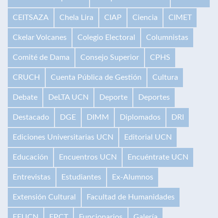
CEITSAZA
Chela Lira
CIAP
Ciencia
CIMET
Ckelar Volcanes
Colegio Electoral
Columnistas
Comité de Dama
Consejo Superior
CPHS
CRUCH
Cuenta Pública de Gestión
Cultura
Debate
DeLTA UCN
Deporte
Deportes
Destacado
DGE
DIMM
Diplomados
DRI
Ediciones Universitarias UCN
Editorial UCN
Educación
Encuentros UCN
Encuéntrate UCN
Entrevistas
Estudiantes
Ex-Alumnos
Extensión Cultural
Facultad de Humanidades
FEUCN
FPCT
Funcionarios
Galería