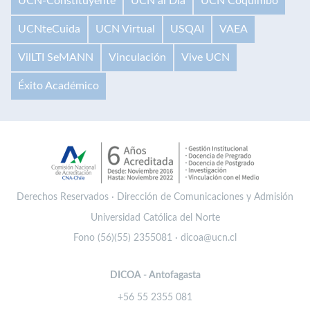
UCN-Constituyente
UCN al Día
UCN Coquimbo
UCNteCuida
UCN Virtual
USQAI
VAEA
VilLTI SeMANN
Vinculación
Vive UCN
Éxito Académico
Derechos Reservados · Dirección de Comunicaciones y Admisión
Universidad Católica del Norte
Fono (56)(55) 2355081 · dicoa@ucn.cl
DICOA - Antofagasta
+56 55 2355 081