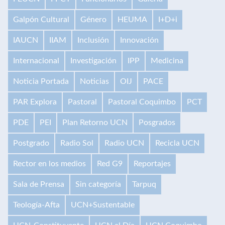
Galpón Cultural
Género
HEUMA
I+D+i
IAUCN
IIAM
Inclusión
Innovación
Internacional
Investigación
IPP
Medicina
Noticia Portada
Noticias
OIJ
PACE
PAR Explora
Pastoral
Pastoral Coquimbo
PCT
PDE
PEI
Plan Retorno UCN
Posgrados
Postgrado
Radio Sol
Radio UCN
Recicla UCN
Rector en los medios
Red G9
Reportajes
Sala de Prensa
Sin categoría
Tarpuq
Teología-Afta
UCN+Sustentable