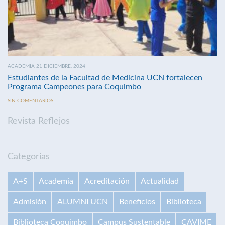
ACADEMIA 21 DICIEMBRE, 2024
Estudiantes de la Facultad de Medicina UCN fortalecen
Programa Campeones para Coquimbo
SIN COMENTARIOS
Revista Reflejos
Categorías
A+S
Academia
Acreditación
Actualidad
Admisión
ALUMNI UCN
Beneficios
Biblioteca
Biblioteca Coquimbo
Campus Sustentable
CAVIME