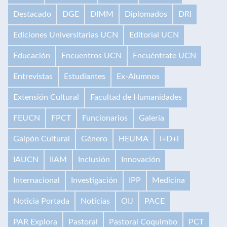
Destacado
DGE
DIMM
Diplomados
DRI
Ediciones Universitarias UCN
Editorial UCN
Educación
Encuentros UCN
Encuéntrate UCN
Entrevistas
Estudiantes
Ex-Alumnos
Extensión Cultural
Facultad de Humanidades
FEUCN
FPCT
Funcionarios
Galería
Galpón Cultural
Género
HEUMA
I+D+i
IAUCN
IIAM
Inclusión
Innovación
Internacional
Investigación
IPP
Medicina
Noticia Portada
Noticias
OIJ
PACE
PAR Explora
Pastoral
Pastoral Coquimbo
PCT