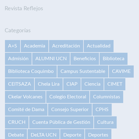
Revista Reflejos
Categorías
A+S
Academia
Acreditación
Actualidad
Admisión
ALUMNI UCN
Beneficios
Biblioteca
Biblioteca Coquimbo
Campus Sustentable
CAVIME
CEITSAZA
Chela Lira
CIAP
Ciencia
CIMET
Ckelar Volcanes
Colegio Electoral
Columnistas
Comité de Dama
Consejo Superior
CPHS
CRUCH
Cuenta Pública de Gestión
Cultura
Debate
DeLTA UCN
Deporte
Deportes