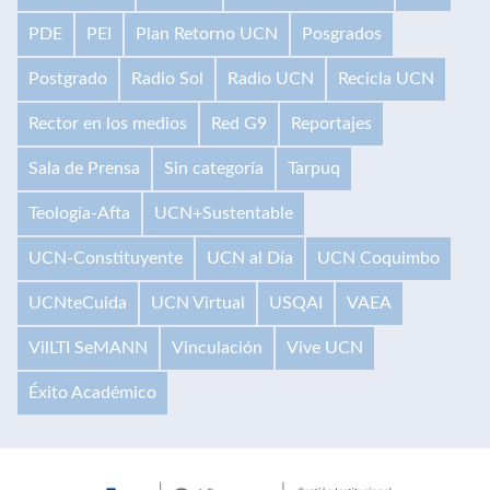
PDE
PEI
Plan Retorno UCN
Posgrados
Postgrado
Radio Sol
Radio UCN
Recicla UCN
Rector en los medios
Red G9
Reportajes
Sala de Prensa
Sin categoría
Tarpuq
Teología-Afta
UCN+Sustentable
UCN-Constituyente
UCN al Día
UCN Coquimbo
UCNteCuida
UCN Virtual
USQAI
VAEA
VilLTI SeMANN
Vinculación
Vive UCN
Éxito Académico