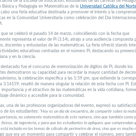
iciativa de la Escuela de Educación, estudiantes de las carreras de Pedago
 Básica y Pedagogía en Matemáticas de la
Universidad Católica del Nort
a cabo una feria educativa destinada a promover el interés y la comprensi
as en la Comunidad Universitaria como celebración del Día Internacional
i.
, que se celebró el pasado 14 de marzo, coincidiendo con la fecha que
ente representa el valor de Pi (3.14), atrajo a una audiencia compuesta 
s, docentes y entusiastas de las matemáticas. La feria ofreció stands inte
actividades educativas centradas en el número Pi, destacando su presenci
iana y en la ciencia.
destacado fue el concurso de memorización de dígitos de Pi, donde los
ntes demostraron su capacidad para recordar la mayor cantidad de decim
simismo, la celebración específica a las 1:59 pm, que extiende la corres
 3.14159, resaltó de manera singular la relación de esta fecha con Pi. Est
a importancia y el atractivo de las matemáticas en la vida cotidiana, fom
izaje dinámico y accesible para la comunidad.
as, una de las profesoras organizadoras del evento, expresó su satisfacci
o de los estudiantes:
“
Hoy es un día de encuentro, de compartir sobre la mat
mportancia, no solamente matemática de este número, sino que también como 
físicos, de ingeniería, y para que los estudiantes lo apliquen, que comprendan 
está incluido en los temas de cálculo de perímetro de área, sino que es mucho
egó que era un momento para compartir y celebrar el número, pero tamb