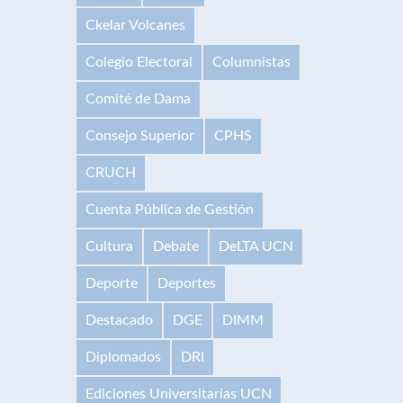
Ckelar Volcanes
Colegio Electoral
Columnistas
Comité de Dama
Consejo Superior
CPHS
CRUCH
Cuenta Pública de Gestión
Cultura
Debate
DeLTA UCN
Deporte
Deportes
Destacado
DGE
DIMM
Diplomados
DRI
Ediciones Universitarias UCN