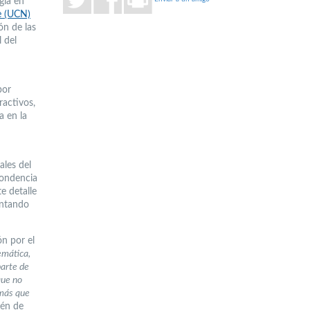
gía en
e (UCN)
ón de las
 del
por
ractivos,
a en la
ales del
pondencia
e detalle
entando
ón por el
emática,
parte de
que no
 más que
ién de