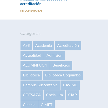
acreditación
SIN COMENTARIOS
Categorías
A+S
Academia
Acreditación
Actualidad
Admisión
ALUMNI UCN
Beneficios
Biblioteca
Biblioteca Coquimbo
Campus Sustentable
CAVIME
CEITSAZA
Chela Lira
CIAP
Ciencia
CIMET