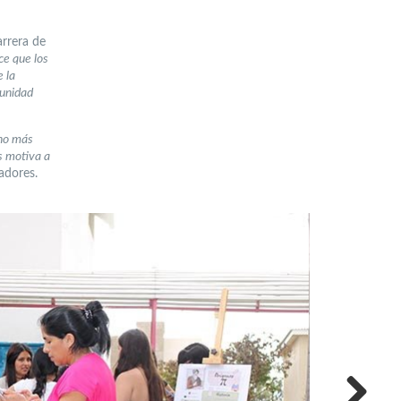
arrera de
ce que los
 la
munidad
cho más
s motiva a
adores.