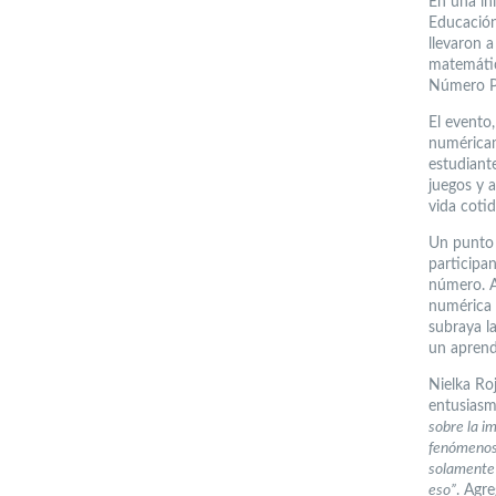
En una in
Educación
llevaron 
matemátic
Número P
El evento
numéricam
estudiante
juegos y 
vida cotid
Un punto 
participa
número. A
numérica a
subraya l
un aprend
Nielka Roj
entusiasm
sobre la i
fenómenos 
solamente 
eso”
. Agr