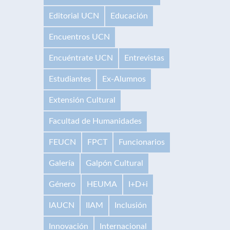
Editorial UCN
Educación
Encuentros UCN
Encuéntrate UCN
Entrevistas
Estudiantes
Ex-Alumnos
Extensión Cultural
Facultad de Humanidades
FEUCN
FPCT
Funcionarios
Galería
Galpón Cultural
Género
HEUMA
I+D+i
IAUCN
IIAM
Inclusión
Innovación
Internacional