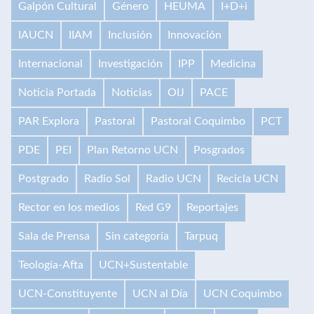
Galpón Cultural
Género
HEUMA
I+D+i
IAUCN
IIAM
Inclusión
Innovación
Internacional
Investigación
IPP
Medicina
Noticia Portada
Noticias
OIJ
PACE
PAR Explora
Pastoral
Pastoral Coquimbo
PCT
PDE
PEI
Plan Retorno UCN
Posgrados
Postgrado
Radio Sol
Radio UCN
Recicla UCN
Rector en los medios
Red G9
Reportajes
Sala de Prensa
Sin categoría
Tarpuq
Teología-Afta
UCN+Sustentable
UCN-Constituyente
UCN al Día
UCN Coquimbo