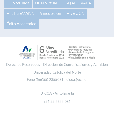
UCNteCuida
UCN Virtual
USQAI
VAEA
VilLTI SeMANN
Vinculación
Vive UCN
Éxito Académico
Derechos Reservados · Dirección de Comunicaciones y Admisión
Universidad Católica del Norte
Fono (56)(55) 2355081 · dicoa@ucn.cl
DICOA - Antofagasta
+56 55 2355 081