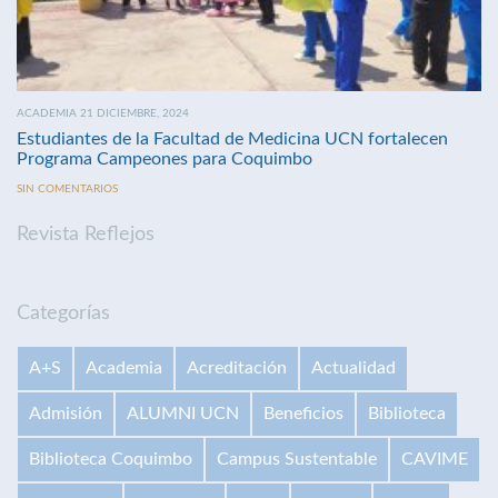
ACADEMIA 21 DICIEMBRE, 2024
Estudiantes de la Facultad de Medicina UCN fortalecen
Programa Campeones para Coquimbo
SIN COMENTARIOS
Revista Reflejos
Categorías
A+S
Academia
Acreditación
Actualidad
Admisión
ALUMNI UCN
Beneficios
Biblioteca
Biblioteca Coquimbo
Campus Sustentable
CAVIME