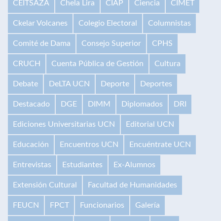
CEITSAZA
Chela Lira
CIAP
Ciencia
CIMET
Ckelar Volcanes
Colegio Electoral
Columnistas
Comité de Dama
Consejo Superior
CPHS
CRUCH
Cuenta Pública de Gestión
Cultura
Debate
DeLTA UCN
Deporte
Deportes
Destacado
DGE
DIMM
Diplomados
DRI
Ediciones Universitarias UCN
Editorial UCN
Educación
Encuentros UCN
Encuéntrate UCN
Entrevistas
Estudiantes
Ex-Alumnos
Extensión Cultural
Facultad de Humanidades
FEUCN
FPCT
Funcionarios
Galería