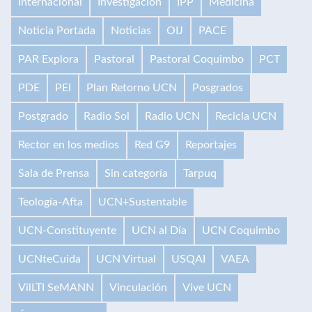
Internacional
Investigación
IPP
Medicina
Noticia Portada
Noticias
OIJ
PACE
PAR Explora
Pastoral
Pastoral Coquimbo
PCT
PDE
PEI
Plan Retorno UCN
Posgrados
Postgrado
Radio Sol
Radio UCN
Recicla UCN
Rector en los medios
Red G9
Reportajes
Sala de Prensa
Sin categoría
Tarpuq
Teología-Afta
UCN+Sustentable
UCN-Constituyente
UCN al Día
UCN Coquimbo
UCNteCuida
UCN Virtual
USQAI
VAEA
VilLTI SeMANN
Vinculación
Vive UCN