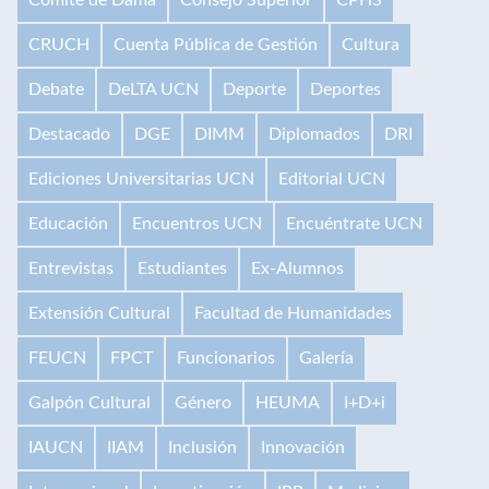
CRUCH
Cuenta Pública de Gestión
Cultura
Debate
DeLTA UCN
Deporte
Deportes
Destacado
DGE
DIMM
Diplomados
DRI
Ediciones Universitarias UCN
Editorial UCN
Educación
Encuentros UCN
Encuéntrate UCN
Entrevistas
Estudiantes
Ex-Alumnos
Extensión Cultural
Facultad de Humanidades
FEUCN
FPCT
Funcionarios
Galería
Galpón Cultural
Género
HEUMA
I+D+i
IAUCN
IIAM
Inclusión
Innovación