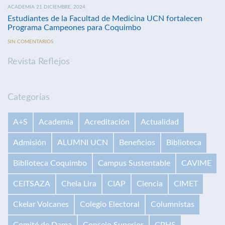
ACADEMIA 21 DICIEMBRE, 2024
Estudiantes de la Facultad de Medicina UCN fortalecen
Programa Campeones para Coquimbo
SIN COMENTARIOS
Revista Reflejos
Categorías
A+S
Academia
Acreditación
Actualidad
Admisión
ALUMNI UCN
Beneficios
Biblioteca
Biblioteca Coquimbo
Campus Sustentable
CAVIME
CEITSAZA
Chela Lira
CIAP
Ciencia
CIMET
Ckelar Volcanes
Colegio Electoral
Columnistas
Comité de Dama
Consejo Superior
CPHS