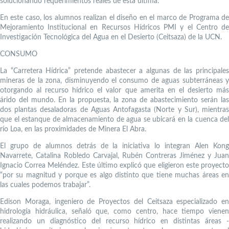
solucionando requerimientos reales de esta última.
En este caso, los alumnos realizan el diseño en el marco de Programa de
Mejoramiento Institucional en Recursos Hídricos PMI y el Centro de
Investigación Tecnológica del Agua en el Desierto (Ceitsaza) de la UCN.
CONSUMO
La “Carretera Hídrica” pretende abastecer a algunas de las principales
mineras de la zona, disminuyendo el consumo de aguas subterráneas y
otorgando al recurso hídrico el valor que amerita en el desierto más
árido del mundo. En la propuesta, la zona de abastecimiento serán las
dos plantas desaladoras de Aguas Antofagasta (Norte y Sur), mientras
que el estanque de almacenamiento de agua se ubicará en la cuenca del
río Loa, en las proximidades de Minera El Abra.
El grupo de alumnos detrás de la iniciativa lo integran Alen Kong
Navarrete, Catalina Robledo Carvajal, Rubén Contreras Jiménez y Juan
Ignacio Correa Meléndez. Este último explicó que eligieron este proyecto
“por su magnitud y porque es algo distinto que tiene muchas áreas en
las cuales podemos trabajar”.
Edison Moraga, ingeniero de Proyectos del Ceitsaza especializado en
hidrología hidráulica, señaló que, como centro, hace tiempo vienen
realizando un diagnóstico del recurso hídrico en distintas áreas -