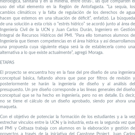
hidrológica, sanitaria y en la minería, entre otras-, las que comparten el
uso del vital elemento en la Región de Antofagasta. “La sequía, los
cambios climáticos y la falta de regulación de los derechos de agua
hacen que estemos en una situación de déficit”, enfatizó. La búsqueda
de una solución a esta crisis o “estrés hídrico” se acordó junto al área de
Ingeniería Civil de la UCN y Juan Carlos Durán, Ingeniero en Gestión
Integral de Recursos Hídricos del PMI. “Para ello tomamos alumnos de
Ingeniería que tienen competencias en el área hídrica y así desarrollamos
una propuesta cuya siguiente etapa será la de establecerla como una
alternativa a lo que existe actualmente”, agregó Moraga.
ETAPAS
El proyecto se encuentra hoy en la fase del pre diseño de una ingeniera
conceptual básica, faltando ahora que pase por filtros de revisión y
posteriormente se harán la ingeniería de diseño y al análisis del
presupuesto. Un pre diseño corresponde a las líneas generales del diseño
conceptual que se ha hecho en ingeniería, pero no en detalle. Es decir,
no se tiene el cálculo de un diseño aprobado, siendo por ahora una
maqueta.
Con el objetivo de potenciar la formación de los estudiantes y a la vez
estrechar vínculos entre la UCN y la industria, esta es la segunda vez que
el PMI y Ceitsaza trabaja con alumnos en la elaboración y gestión de
proyectos a través de la iniciativa del Capstone Project. Juan Carlos