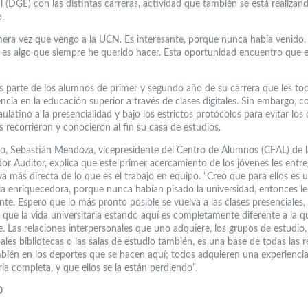
l (DGE) con las distintas carreras, actividad que también se está realizan
.
imera vez que vengo a la UCN. Es interesante, porque nunca había venido,
 es algo que siempre he querido hacer. Esta oportunidad encuentro que e
s parte de los alumnos de primer y segundo año de su carrera que les tocó
ncia en la educación superior a través de clases digitales. Sin embargo, c
ulatino a la presencialidad y bajo los estrictos protocolos para evitar los 
s recorrieron y conocieron al fin su casa de estudios.
to, Sebastián Mendoza, vicepresidente del Centro de Alumnos (CEAL) de l
or Auditor, explica que este primer acercamiento de los jóvenes les entr
a más directa de lo que es el trabajo en equipo. “Creo que para ellos es 
ia enriquecedora, porque nunca habían pisado la universidad, entonces le
te. Espero que lo más pronto posible se vuelva a las clases presenciales
 que la vida universitaria estando aquí es completamente diferente a la 
e. Las relaciones interpersonales que uno adquiere, los grupos de estudio,
pales bibliotecas o las salas de estudio también, es una base de todas las r
ién en los deportes que se hacen aquí; todos adquieren una experienci
ria completa, y que ellos se la están perdiendo”.
O