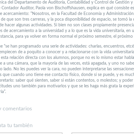
ica del Departamento de Auditoría, Contabilidad y Control de Gestión y j
e Contador Auditor, Paola von Bischoffshausen, explica en qué consiste e
e acercamiento: “Nosotros, en la Facultad de Economía y Administración,
de que son tres carreras, y la poca disponibilidad de espacio, se tomó la 
 de hacer algunas actividades. Si bien no son clases propiamente presencia
s de acercamiento a la universidad y a lo que es la vida universitaria, en 
nstancia, para ya volver en forma normal el próximo semestre, el próximo 
e “se han programado una serie de actividades: charlas, encuentros, etcé
empiecen de a poquito a conocer y a relacionarse con la vida universitari
esta relación directa con los alumnos, porque no es lo mismo estar hab
nte a una cámara, que la mayoría de las veces, está apagada, y uno no sab
ro lado. No les puedes ver la cara, no pueden interpretarse las sensacione
 que cuando uno tiene ese contacto físico, donde sí se puede, y es mu
rpretarlo: saber qué sienten, saber si están contentos, o molestos; y pode
ctitudes uno también para motivarlos y que se les haga más grata la exper
ia”.
 comentarios
ta tu también