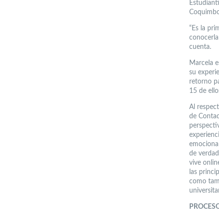
Estudianti
Coquimbo
“Es la pr
conocerla
cuenta.
Marcela e
su experie
retorno pa
15 de ello
Al respec
de Contad
perspectiv
experienc
emocionan
de verdad
vive onlin
las princi
como tamb
universita
PROCES