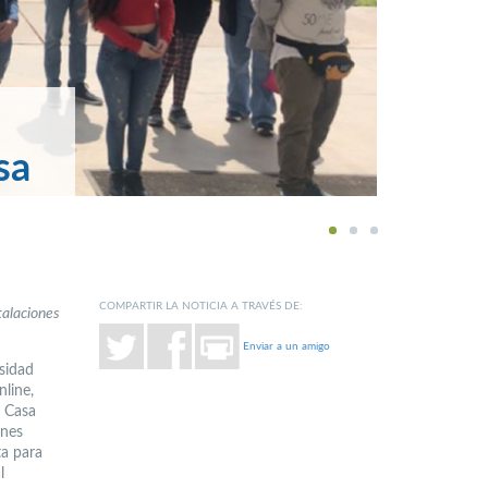
sa
1
2
3
COMPARTIR LA NOTICIA A TRAVÉS DE:
talaciones
Enviar a un amigo
sidad
nline,
a Casa
ones
ta para
l