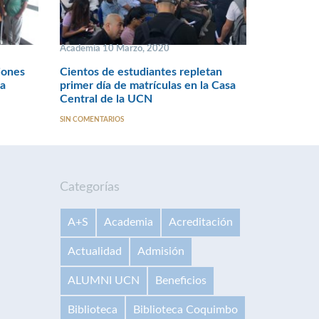
Academia 10 Marzo, 2020
iones
Cientos de estudiantes repletan
sa
primer día de matrículas en la Casa
Central de la UCN
SIN COMENTARIOS
Categorías
A+S
Academia
Acreditación
Actualidad
Admisión
ALUMNI UCN
Beneficios
Biblioteca
Biblioteca Coquimbo