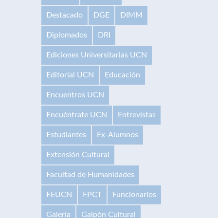
Destacado
DGE
DIMM
Diplomados
DRI
Ediciones Universitarias UCN
Editorial UCN
Educación
Encuentros UCN
Encuéntrate UCN
Entrevistas
Estudiantes
Ex-Alumnos
Extensión Cultural
Facultad de Humanidades
FEUCN
FPCT
Funcionarios
Galería
Galpón Cultural