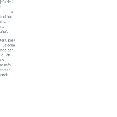
efa de la
ste
 dada la
decisión
les, son
una
año”.
tera, para
a. Se echa
lando con
e quién
s o
cho más
r tomar
iencia