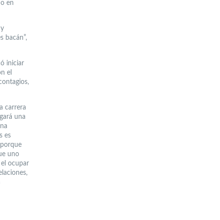
do en
 y
s bacán”,
 iniciar
on el
contagios,
a carrera
egará una
una
s es
, porque
que uno
 el ocupar
elaciones,
a