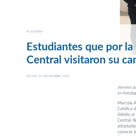
ACADEMIA
Estudiantes que por l
Central visitaron su c
FECHA: 10 SEPTIEMBRE, 2021
Jóvenes qu
en Antofag
Marcela A
Católica 
debido al
Central. 
adoptadas
conocer e