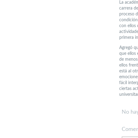
La académ
carrera d
proceso d
condición 
con ellos
actividade
primera i
Agregó qu
que ellos 
de menos 
ellos fre
está al ot
emociones
fácil inte
ciertas a
universitar
No hay
Comen