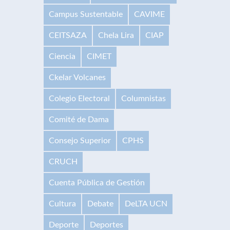
Campus Sustentable
CAVIME
CEITSAZA
Chela Lira
CIAP
Ciencia
CIMET
Ckelar Volcanes
Colegio Electoral
Columnistas
Comité de Dama
Consejo Superior
CPHS
CRUCH
Cuenta Pública de Gestión
Cultura
Debate
DeLTA UCN
Deporte
Deportes