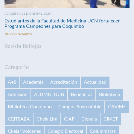
ACADEMIA 21 DICIEMBRE, 2024
Estudiantes de la Facultad de Medicina UCN fortalecen
Programa Campeones para Coquimbo
SIN COMENTARIOS
Revista Reflejos
Categorías
A+S
Academia
Acreditación
Actualidad
Admisión
ALUMNI UCN
Beneficios
Biblioteca
Biblioteca Coquimbo
Campus Sustentable
CAVIME
CEITSAZA
Chela Lira
CIAP
Ciencia
CIMET
Ckelar Volcanes
Colegio Electoral
Columnistas