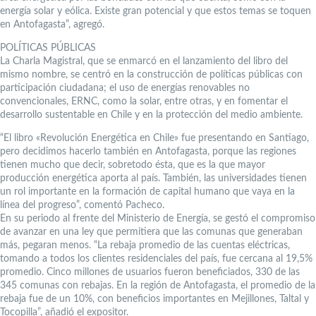
energía solar y eólica. Existe gran potencial y que estos temas se toquen
en Antofagasta”, agregó.
POLÍTICAS PÚBLICAS
La Charla Magistral, que se enmarcó en el lanzamiento del libro del
mismo nombre, se centró en la construcción de políticas públicas con
participación ciudadana; el uso de energías renovables no
convencionales, ERNC, como la solar, entre otras, y en fomentar el
desarrollo sustentable en Chile y en la protección del medio ambiente.
“El libro «Revolución Energética en Chile» fue presentando en Santiago,
pero decidimos hacerlo también en Antofagasta, porque las regiones
tienen mucho que decir, sobretodo ésta, que es la que mayor
producción energética aporta al país. También, las universidades tienen
un rol importante en la formación de capital humano que vaya en la
línea del progreso”, comentó Pacheco.
En su periodo al frente del Ministerio de Energía, se gestó el compromiso
de avanzar en una ley que permitiera que las comunas que generaban
más, pegaran menos. “La rebaja promedio de las cuentas eléctricas,
tomando a todos los clientes residenciales del país, fue cercana al 19,5%
promedio. Cinco millones de usuarios fueron beneficiados, 330 de las
345 comunas con rebajas. En la región de Antofagasta, el promedio de la
rebaja fue de un 10%, con beneficios importantes en Mejillones, Taltal y
Tocopilla”, añadió el expositor.