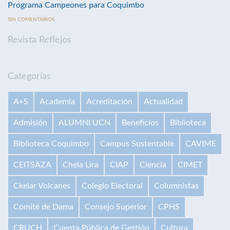
Programa Campeones para Coquimbo
SIN COMENTARIOS
Revista Reflejos
Categorías
A+S
Academia
Acreditación
Actualidad
Admisión
ALUMNI UCN
Beneficios
Biblioteca
Biblioteca Coquimbo
Campus Sustentable
CAVIME
CEITSAZA
Chela Lira
CIAP
Ciencia
CIMET
Ckelar Volcanes
Colegio Electoral
Columnistas
Comité de Dama
Consejo Superior
CPHS
CRUCH
Cuenta Pública de Gestión
Cultura