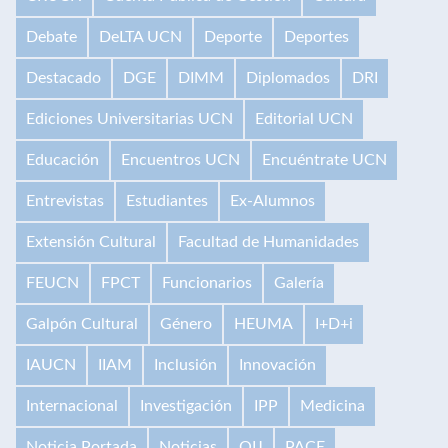
Debate
DeLTA UCN
Deporte
Deportes
Destacado
DGE
DIMM
Diplomados
DRI
Ediciones Universitarias UCN
Editorial UCN
Educación
Encuentros UCN
Encuéntrate UCN
Entrevistas
Estudiantes
Ex-Alumnos
Extensión Cultural
Facultad de Humanidades
FEUCN
FPCT
Funcionarios
Galería
Galpón Cultural
Género
HEUMA
I+D+i
IAUCN
IIAM
Inclusión
Innovación
Internacional
Investigación
IPP
Medicina
Noticia Portada
Noticias
OIJ
PACE