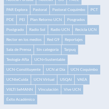
PAR Explora
Pastoral
Pastoral Coquimbo
PCT
PDE
PEI
Plan Retorno UCN
Posgrados
Postgrado
Radio Sol
Radio UCN
Recicla UCN
Rector en los medios
Red G9
Reportajes
Sala de Prensa
Sin categoría
Tarpuq
Teología-Afta
UCN+Sustentable
UCN-Constituyente
UCN al Día
UCN Coquimbo
UCNteCuida
UCN Virtual
USQAI
VAEA
VilLTI SeMANN
Vinculación
Vive UCN
Éxito Académico