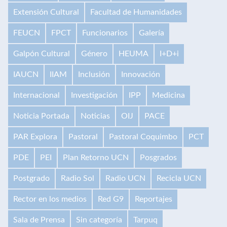
Extensión Cultural
Facultad de Humanidades
FEUCN
FPCT
Funcionarios
Galería
Galpón Cultural
Género
HEUMA
I+D+i
IAUCN
IIAM
Inclusión
Innovación
Internacional
Investigación
IPP
Medicina
Noticia Portada
Noticias
OIJ
PACE
PAR Explora
Pastoral
Pastoral Coquimbo
PCT
PDE
PEI
Plan Retorno UCN
Posgrados
Postgrado
Radio Sol
Radio UCN
Recicla UCN
Rector en los medios
Red G9
Reportajes
Sala de Prensa
Sin categoría
Tarpuq