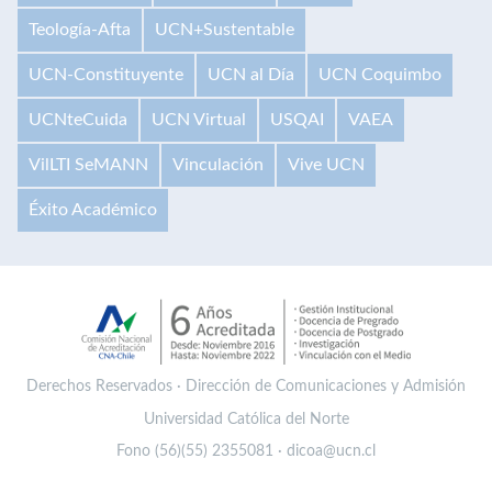
Teología-Afta
UCN+Sustentable
UCN-Constituyente
UCN al Día
UCN Coquimbo
UCNteCuida
UCN Virtual
USQAI
VAEA
VilLTI SeMANN
Vinculación
Vive UCN
Éxito Académico
Derechos Reservados · Dirección de Comunicaciones y Admisión
Universidad Católica del Norte
Fono (56)(55) 2355081 · dicoa@ucn.cl