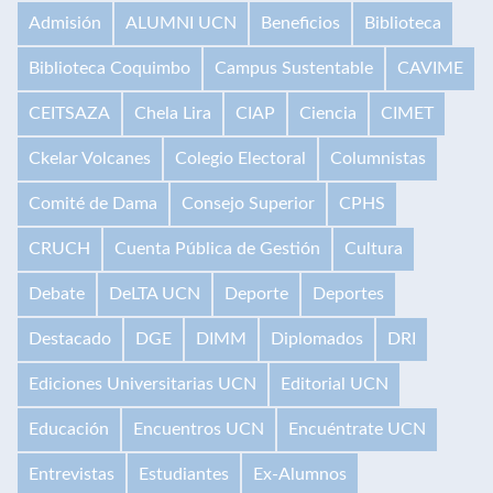
Admisión
ALUMNI UCN
Beneficios
Biblioteca
Biblioteca Coquimbo
Campus Sustentable
CAVIME
CEITSAZA
Chela Lira
CIAP
Ciencia
CIMET
Ckelar Volcanes
Colegio Electoral
Columnistas
Comité de Dama
Consejo Superior
CPHS
CRUCH
Cuenta Pública de Gestión
Cultura
Debate
DeLTA UCN
Deporte
Deportes
Destacado
DGE
DIMM
Diplomados
DRI
Ediciones Universitarias UCN
Editorial UCN
Educación
Encuentros UCN
Encuéntrate UCN
Entrevistas
Estudiantes
Ex-Alumnos