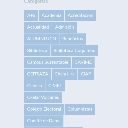
Categorías
A+S
Academia
Acreditación
Actualidad
Admisión
ALUMNI UCN
Beneficios
Biblioteca
Biblioteca Coquimbo
Campus Sustentable
CAVIME
CEITSAZA
Chela Lira
CIAP
Ciencia
CIMET
Ckelar Volcanes
Colegio Electoral
Columnistas
Comité de Dama