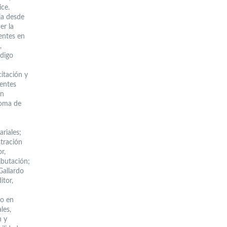
ice.
ja desde
er la
entes en
,
ódigo
citación y
rentes
an
toma de
riales;
stración
r,
ibutación;
Gallardo
itor,
do en
les,
n y