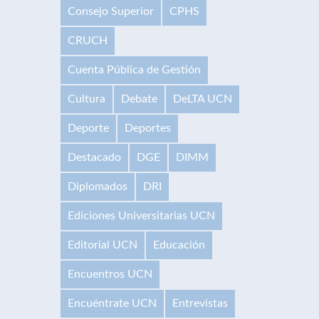
Consejo Superior
CPHS
CRUCH
Cuenta Pública de Gestión
Cultura
Debate
DeLTA UCN
Deporte
Deportes
Destacado
DGE
DIMM
Diplomados
DRI
Ediciones Universitarias UCN
Editorial UCN
Educación
Encuentros UCN
Encuéntrate UCN
Entrevistas