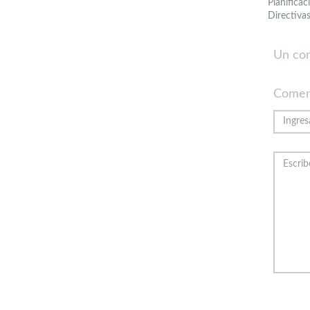
Planifica
Directivas
Un co
Comen