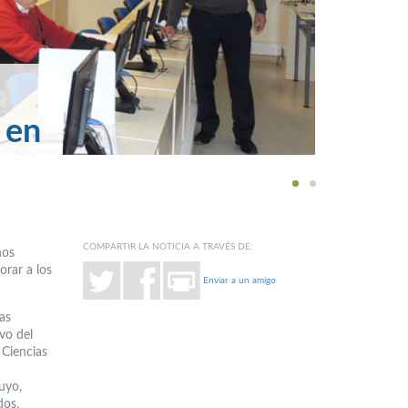
 en
1
2
COMPARTIR LA NOTICIA A TRAVÉS DE:
nos
orar a los
Enviar a un amigo
as
vo del
 Ciencias
uyo,
dos,