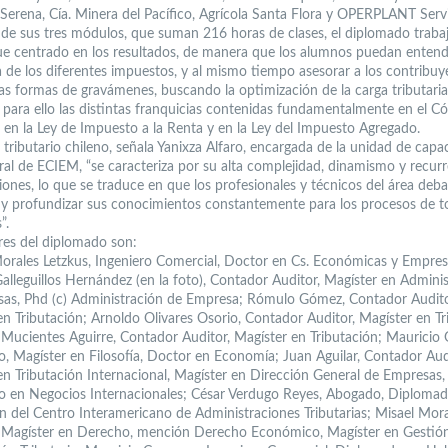
 Serena, Cía. Minera del Pacífico, Agrícola Santa Flora y OPERPLANT Serv
o de sus tres módulos, que suman 216 horas de clases, el diplomado traba
e centrado en los resultados, de manera que los alumnos puedan entend
a de los diferentes impuestos, y al mismo tiempo asesorar a los contribuy
tas formas de gravámenes, buscando la optimización de la carga tributaria
o para ello las distintas franquicias contenidas fundamentalmente en el C
, en la Ley de Impuesto a la Renta y en la Ley del Impuesto Agregado.
 tributario chileno, señala Yanixza Alfaro, encargada de la unidad de capa
ral de ECIEM, “se caracteriza por su alta complejidad, dinamismo y recur
iones, lo que se traduce en que los profesionales y técnicos del área deb
r y profundizar sus conocimientos constantemente para los procesos de 
”.
ores del diplomado son:
Morales Letzkus, Ingeniero Comercial, Doctor en Cs. Económicas y Empresa
alleguillos Hernández (en la foto), Contador Auditor, Magíster en Admini
as, Phd (c) Administración de Empresa; Rómulo Gómez, Contador Audito
en Tributación; Arnoldo Olivares Osorio, Contador Auditor, Magíster en Tr
 Mucientes Aguirre, Contador Auditor, Magíster en Tributación; Mauricio 
o, Magíster en Filosofía, Doctor en Economía; Juan Aguilar, Contador Aud
en Tributación Internacional, Magíster en Dirección General de Empresas,
 en Negocios Internacionales; César Verdugo Reyes, Abogado, Diploma
ón del Centro Interamericano de Administraciones Tributarias; Misael Mora
Magíster en Derecho, mención Derecho Económico, Magíster en Gestió