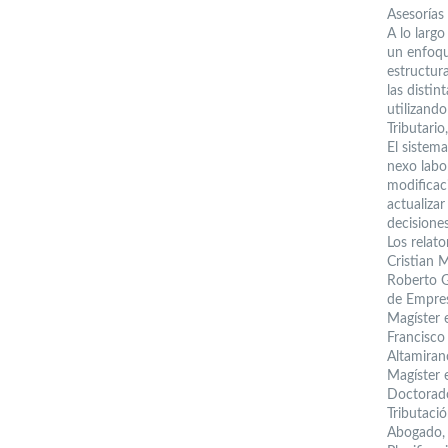
Asesorías
A lo larg
un enfoqu
estructur
las distin
utilizand
Tributario
El sistema
nexo labo
modificac
actualiza
decisiones
Los relat
Cristian 
Roberto G
de Empres
Magíster 
Francisco
Altamiran
Magíster 
Doctorado
Tributaci
Abogado, 