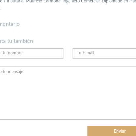
ción Tributaria; Mauricio Carmona, Ingeniero Comercial, Diplomado en Hab
.
mentario
ta tu también