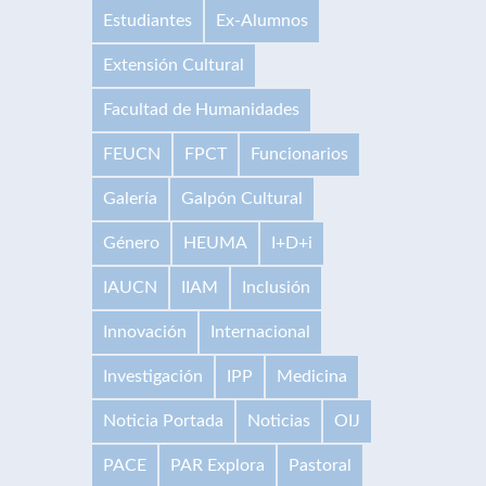
Estudiantes
Ex-Alumnos
Extensión Cultural
Facultad de Humanidades
FEUCN
FPCT
Funcionarios
Galería
Galpón Cultural
Género
HEUMA
I+D+i
IAUCN
IIAM
Inclusión
Innovación
Internacional
Investigación
IPP
Medicina
Noticia Portada
Noticias
OIJ
PACE
PAR Explora
Pastoral