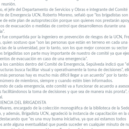
a reunión.
to, el jefe del Departamento de Servicios y Obras e integrante del Comité
e de Emergencia UCN, Roberto Moreno, señaló que “los brigadistas son
e de este plan de autoprotección porque son quienes nos prestarán apoy
s de evacuación o medidas de control que desarrollemos durante una
a”.
e fue compartida por la ingeniero en prevención de riesgos de la UCN, Fre
, quien sostuvo que “son las personas que están en terreno en cada una 
ias de la universidad, por lo tanto, son los que mejor conocen su sector
Los brigadistas son parte muy importante de nuestro de comité ya que eje
entos de evacuación en caso de una emergencia”.
a los cambios dentro del Comité de Emergencia, Sepúlveda indicó que “e
ructuras busca facilitar visual y operativamente la toma de decisiones”, e
 más personas hay es mucho más difícil llegar a un acuerdo” por lo tanto
l número de miembros, siempre y cuando estén bien informados.
ndo de cada emergencia, este comité va a funcionar de acuerdo a aseso
s facilitándonos la toma de decisiones y que sea de manera más pronta”, 
l.
IENCIA DEL BRIGADISTA
livares, encargado de la colección monográfica de la biblioteca de la Sed
 y además, Brigadista UCN, agradeció la instancia de capacitación en la
 destacando que “es una muy buena iniciativa, ya que así estamos todos
s ante alguna eventualidad que pueda suceder en cualquier minuto de n