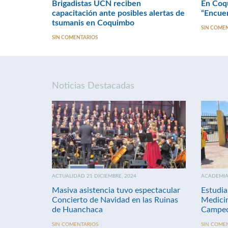
Brigadistas UCN reciben
En Coqu
capacitación ante posibles alertas de
“Encue
tsumanis en Coquimbo
SIN COME
SIN COMENTARIOS
Noticias Destacadas
ACTUALIDAD 21 DICIEMBRE, 2024
ACADEMIA 
Masiva asistencia tuvo espectacular
Estudia
Concierto de Navidad en las Ruinas
Medici
de Huanchaca
Campeo
SIN COMENTARIOS
SIN COME