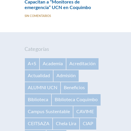
Capacitan a “Monitores de
emergencia” UCN en Coquimbo
SIN COMENTARIOS
Categorías
A+S
Academia
Acreditación
Actualidad
Admisión
ALUMNI UCN
Beneficios
Biblioteca
Biblioteca Coquimbo
Campus Sustentable
CAVIME
CEITSAZA
Chela Lira
CIAP