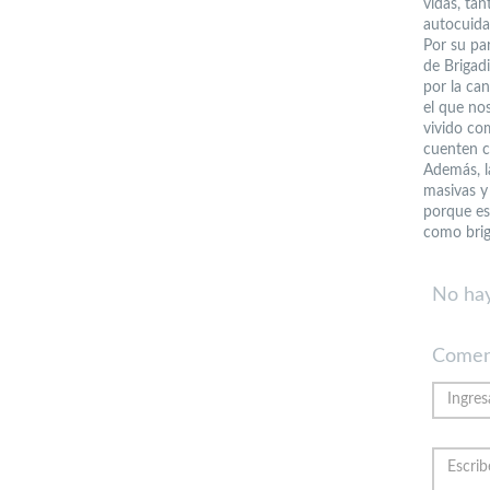
vidas, tan
autocuida
Por su pa
de Brigad
por la ca
el que no
vivido co
cuenten c
Además, l
masivas y
porque es
como brig
No hay
Comen