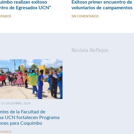
imbo realizan exitoso
Exitoso primer encuentro de
ntro de Egresados UCN”
voluntarios de campamentos
NTARIOS
SIN COMENTARIOS
Revista Reflejos
21 DICIEMBRE, 2024
ntes de la Facultad de
na UCN fortalecen Programa
nes para Coquimbo
NTARIOS