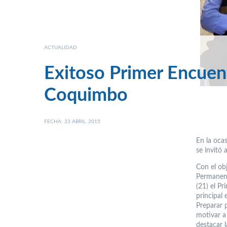
ACTUALIDAD
Exitoso Primer Encuen
Coquimbo
FECHA: 23 ABRIL, 2015
En la oca
se invitó
Con el ob
Permanent
(21) el P
principal 
Preparar 
motivar a 
destacar l