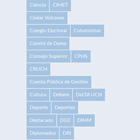
Ciencia
CIMET
Ckelar Volcanes
Colegio Electoral
Columnistas
Comité de Dama
Consejo Superior
CPHS
CRUCH
Cuenta Pública de Gestión
Cultura
Debate
DeLTA UCN
Deporte
Deportes
Destacado
DGE
DIMM
Diplomados
DRI