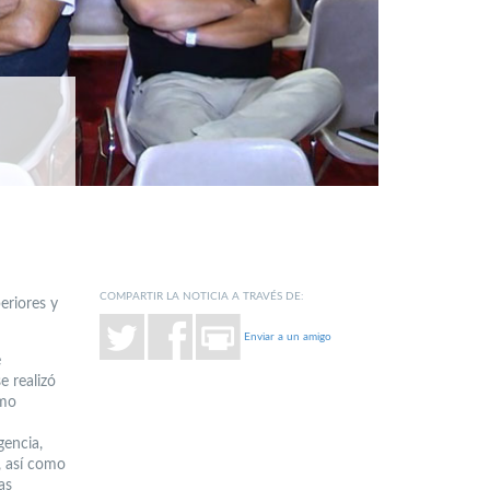
COMPARTIR LA NOTICIA A TRAVÉS DE:
eriores y
Enviar a un amigo
é
e realizó
omo
gencia,
s, así como
as