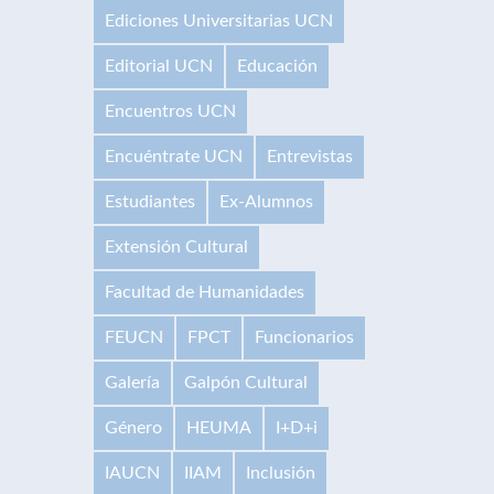
Ediciones Universitarias UCN
Editorial UCN
Educación
Encuentros UCN
Encuéntrate UCN
Entrevistas
Estudiantes
Ex-Alumnos
Extensión Cultural
Facultad de Humanidades
FEUCN
FPCT
Funcionarios
Galería
Galpón Cultural
Género
HEUMA
I+D+i
IAUCN
IIAM
Inclusión