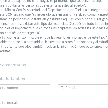
to en el trabajo como en el hogar. Es primordial que las personas sepan
rse y cuidar a las personas que están a nuestro alrededor”.
rte, Mirtha Cortés, secretaria del Departamento de Teología e integrante 
ista UCN, agregó que “es necesario que en una universidad como la nuest
ntidad de personas que trabajan y estudian aquí así como por el lugar geo
s encontramos, existan este tipo de instancias. Después de todo lo que 
mo país es importante que en todas las empresas, en todas las unidades d
on comités de emergencia”.
a funcionaria hizo hincapié en que las reuniones y jornadas de este tipo 
 abiertas a toda la comunidad, incluyendo a otros funcionarios y al estud
 importante que ellos también reciban la información que obtenemos no
adistas”.
 comentarios
ta tu también