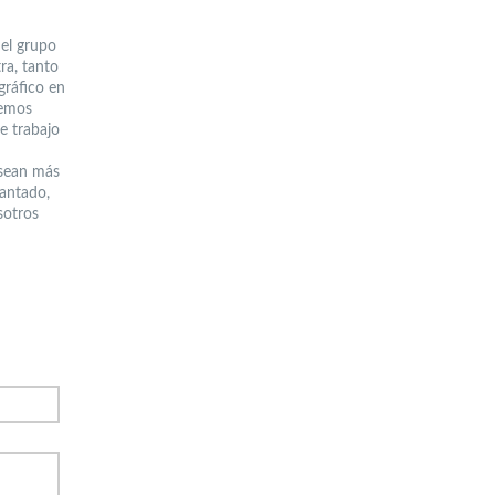
del grupo
ra, tanto
gráfico en
hemos
e trabajo
“sean más
iantado,
sotros