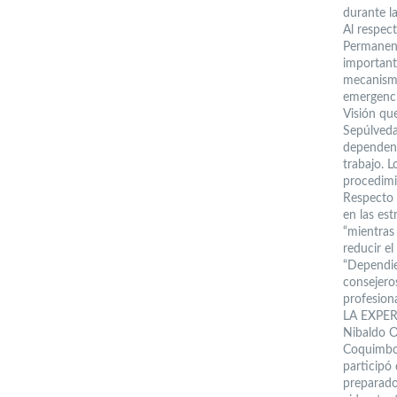
durante l
Al respec
Permanent
important
mecanismo
emergenci
Visión qu
Sepúlveda
dependenc
trabajo. 
procedimi
Respecto 
en las est
“mientras
reducir e
“Dependie
consejero
profesiona
LA EXPER
Nibaldo O
Coquimbo,
participó
preparado