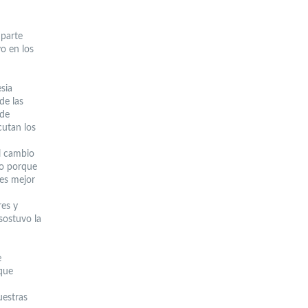
 parte
o en los
sia
de las
 de
cutan los
l cambio
llo porque
 es mejor
res y
sostuvo la
e
 que
uestras