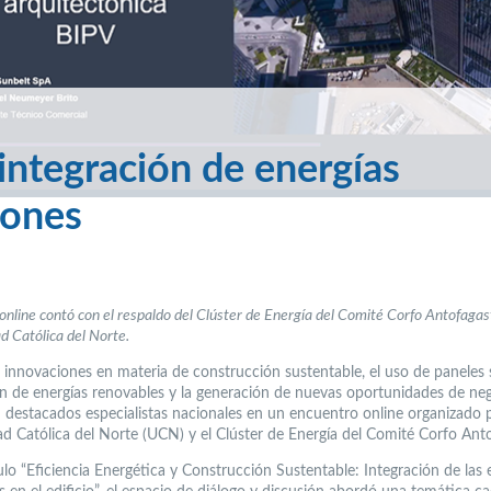
 integración de energías
iones
online contó con el respaldo del Clúster de Energía del Comité Corfo Antofagast
d Católica del Norte.
 innovaciones en materia de construcción sustentable, el uso de paneles s
ón de energías renovables y la generación de nuevas oportunidades de neg
n destacados especialistas nacionales en un encuentro online organizado p
ad Católica del Norte (UCN) y el Clúster de Energía del Comité Corfo Ant
ulo “Eficiencia Energética y Construcción Sustentable: Integración de las 