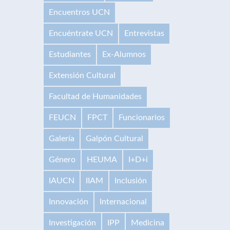
Encuentros UCN
Encuéntrate UCN
Entrevistas
Estudiantes
Ex-Alumnos
Extensión Cultural
Facultad de Humanidades
FEUCN
FPCT
Funcionarios
Galería
Galpón Cultural
Género
HEUMA
I+D+i
IAUCN
IIAM
Inclusión
Innovación
Internacional
Investigación
IPP
Medicina