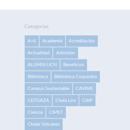
Categorías
A+S
Academia
Acreditación
Actualidad
Admisión
ALUMNI UCN
Beneficios
Biblioteca
Biblioteca Coquimbo
Campus Sustentable
CAVIME
CEITSAZA
Chela Lira
CIAP
Ciencia
CIMET
Ckelar Volcanes