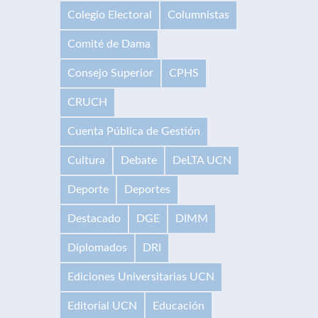
Colegio Electoral
Columnistas
Comité de Dama
Consejo Superior
CPHS
CRUCH
Cuenta Pública de Gestión
Cultura
Debate
DeLTA UCN
Deporte
Deportes
Destacado
DGE
DIMM
Diplomados
DRI
Ediciones Universitarias UCN
Editorial UCN
Educación