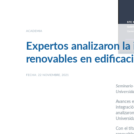
ACADEMIA
Expertos analizaron la
renovables en edificac
FECHA: 22 NOVIEMBRE, 2021
Seminario 
Universida
Avances e
integraci
analizaro
Universid
Con el tít