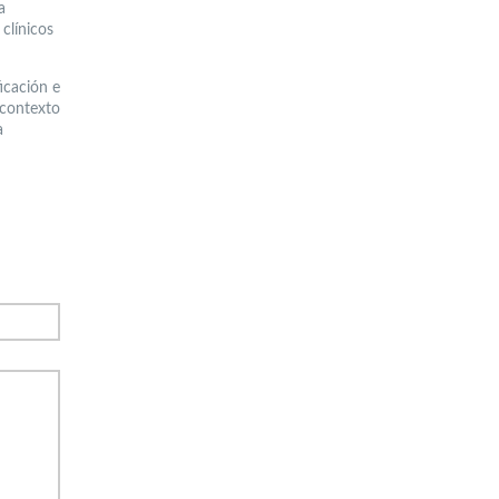
a
 clínicos
icación e
 contexto
a