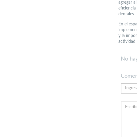
agregar al
eficiencia
dentales.
En el esp
implement
y la impor
actividad 
No hay
Comen