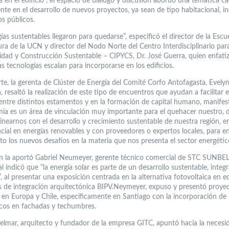
 en el edificio”, el espacio de diálogo y discusión abordó una temática ca
te en el desarrollo de nuevos proyectos, ya sean de tipo habitacional, in
os públicos.
ías sustentables llegaron para quedarse”, especificó el director de la Escu
ura de la UCN y director del Nodo Norte del Centro Interdisciplinario para
idad y Construcción Sustentable – CIPYCS, Dr. José Guerra, quien enfati
 tecnologías escalan para incorporarse en los edificios.
rte, la gerenta de Clúster de Energía del Comité Corfo Antofagasta, Evely
 resaltó la realización de este tipo de encuentros que ayudan a facilitar e
entre distintos estamentos y en la formación de capital humano, manife
mia es un área de vinculación muy importante para el quehacer nuestro,
inearnos con el desarrollo y crecimiento sustentable de nuestra región, e
ncial en energías renovables y con proveedores o expertos locales, para e
to los nuevos desafíos en la materia que nos presenta el sector energétic
ón la aportó Gabriel Neumeyer, gerente técnico comercial de STC SUNBEL
l indicó que “la energía solar es parte de un desarrollo sustentable, integr
, al presentar una exposición centrada en la alternativa fotovoltaica en ed
s de integración arquitectónica BIPV.Neymeyer, expuso y presentó proye
s en Europa y Chile, específicamente en Santiago con la incorporación de
icos en fachadas y techumbres.
elmar, arquitecto y fundador de la empresa GITC, apuntó hacia la necesi