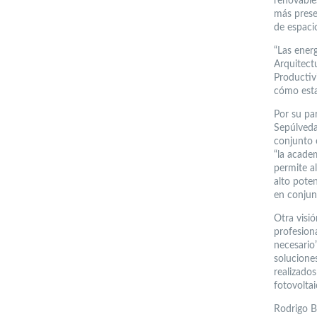
renovables
más presen
de espaci
“Las energ
Arquitect
Productiv
cómo estas
Por su pa
Sepúlveda,
conjunto 
“la acade
permite al
alto pote
en conjun
Otra visi
profesiona
necesario”
solucione
realizado
fotovolta
Rodrigo B