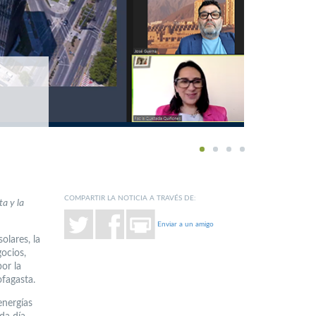
1
2
3
4
COMPARTIR LA NOTICIA A TRAVÉS DE:
a y la
Enviar a un amigo
olares, la
ocios,
or la
ofagasta.
energías