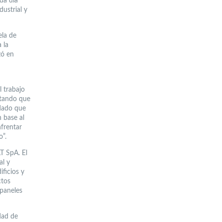
da día
dustrial y
ela de
 la
zó en
n
l trabajo
stando que
 dado que
n base al
nfrentar
o”.
T SpA. El
al y
ificios y
ctos
 paneles
dad de