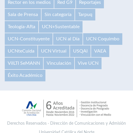
Rector en los medios
Red G9
Reportajes
Sala de Prensa
Sin categoría
Tarpuq
Teología-Afta
UCN+Sustentable
UCN-Constituyente
UCN al Día
UCN Coquimbo
UCNteCuida
UCN Virtual
USQAI
VAEA
VilLTI SeMANN
Vinculación
Vive UCN
Éxito Académico
Derechos Reservados · Dirección de Comunicaciones y Admisión
Universidad Católica del Norte