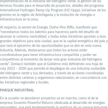
implementación de la industria del hidrógeno verde, la gestión de los
terrenos fiscales para el desarrollo de proyectos, detalles del programa
International Hydrogen Ramp-Up Program
(H2-Uppp), iniciativas de los
gremios en la región de Antofagasta y la evolución de sinergias e
infraestructura en la zona.
Al respecto, la seremi de Energía, Dafne Pino Riffo, manifestó que
“necesitamos todos los talentos para hacernos parte del desafío de
alcanzar la carbono neutralidad, y todas estas iniciativas apuntan a esos
grandes objetivos para esta ciudad, que es la capital energética del país y
que será el epicentro de las oportunidades que se den en esta nueva
industria. Además, destacamos que todos los actores están
coordinándose para tener infraestructura compartida y poder ser
competitivos al momento de lanzar esta gran industria del hidrógeno
verde”. Destacó también que el Gobierno está definiendo una hoja de
ruta 2023 – 2030 que permite el despliegue de una industria sostenible
del hidrógeno verde y sus derivados, a través de acciones coordinadas
entre distintas carteras y organismos relacionados, en concordancia con
las iniciativas regionales y locales.
PARQUE INDUSTRIAL
En la ocasión se abordaron proyectos ya en marcha, como el de la
empresa Soventix Powerful Returns (dedicada al desarrollo de energías
renovables), que está implementando la apertura de un parque industrial