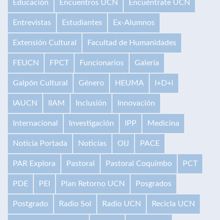
Educación
Encuentros UCN
Encuéntrate UCN
Entrevistas
Estudiantes
Ex-Alumnos
Extensión Cultural
Facultad de Humanidades
FEUCN
FPCT
Funcionarios
Galería
Galpón Cultural
Género
HEUMA
I+D+i
IAUCN
IIAM
Inclusión
Innovación
Internacional
Investigación
IPP
Medicina
Noticia Portada
Noticias
OIJ
PACE
PAR Explora
Pastoral
Pastoral Coquimbo
PCT
PDE
PEI
Plan Retorno UCN
Posgrados
Postgrado
Radio Sol
Radio UCN
Recicla UCN