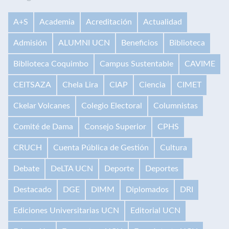
A+S
Academia
Acreditación
Actualidad
Admisión
ALUMNI UCN
Beneficios
Biblioteca
Biblioteca Coquimbo
Campus Sustentable
CAVIME
CEITSAZA
Chela Lira
CIAP
Ciencia
CIMET
Ckelar Volcanes
Colegio Electoral
Columnistas
Comité de Dama
Consejo Superior
CPHS
CRUCH
Cuenta Pública de Gestión
Cultura
Debate
DeLTA UCN
Deporte
Deportes
Destacado
DGE
DIMM
Diplomados
DRI
Ediciones Universitarias UCN
Editorial UCN