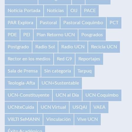
Noticia Portada
Noticias
OIJ
PACE
PAR Explora
Pastoral
Pastoral Coquimbo
PCT
PDE
PEI
Plan Retorno UCN
Posgrados
Postgrado
Radio Sol
Radio UCN
Recicla UCN
Rector en los medios
Red G9
Reportajes
Sala de Prensa
Sin categoría
Tarpuq
Teología-Afta
UCN+Sustentable
UCN-Constituyente
UCN al Día
UCN Coquimbo
UCNteCuida
UCN Virtual
USQAI
VAEA
VilLTI SeMANN
Vinculación
Vive UCN
Éxito Académico