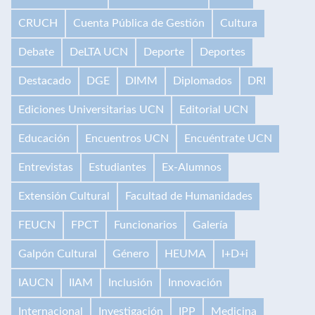
CRUCH
Cuenta Pública de Gestión
Cultura
Debate
DeLTA UCN
Deporte
Deportes
Destacado
DGE
DIMM
Diplomados
DRI
Ediciones Universitarias UCN
Editorial UCN
Educación
Encuentros UCN
Encuéntrate UCN
Entrevistas
Estudiantes
Ex-Alumnos
Extensión Cultural
Facultad de Humanidades
FEUCN
FPCT
Funcionarios
Galería
Galpón Cultural
Género
HEUMA
I+D+i
IAUCN
IIAM
Inclusión
Innovación
Internacional
Investigación
IPP
Medicina