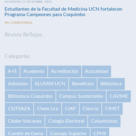
ACADEMIA 21 DICIEMBRE, 2024
Estudiantes de la Facultad de Medicina UCN fortalecen
Programa Campeones para Coquimbo
SIN COMENTARIOS
Revista Reflejos
Categorías
A+S
Academia
Acreditación
Actualidad
Admisión
ALUMNI UCN
Beneficios
Biblioteca
Biblioteca Coquimbo
Campus Sustentable
CAVIME
CEITSAZA
Chela Lira
CIAP
Ciencia
CIMET
Ckelar Volcanes
Colegio Electoral
Columnistas
Comité de Dama
Consejo Superior
CPHS