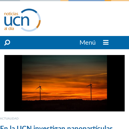
Menú
ACTUALIDAD
En la UCN investigan nanopartículas