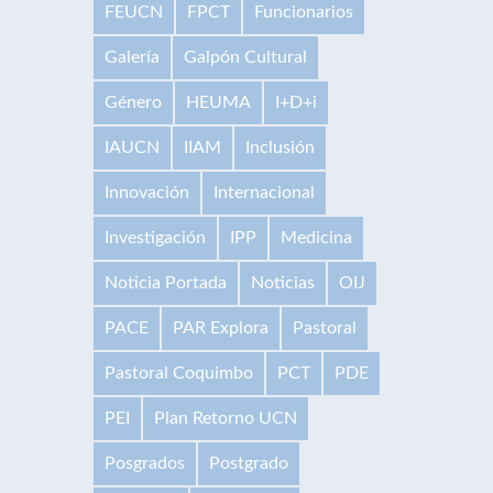
FEUCN
FPCT
Funcionarios
Galería
Galpón Cultural
Género
HEUMA
I+D+i
IAUCN
IIAM
Inclusión
Innovación
Internacional
Investigación
IPP
Medicina
Noticia Portada
Noticias
OIJ
PACE
PAR Explora
Pastoral
Pastoral Coquimbo
PCT
PDE
PEI
Plan Retorno UCN
Posgrados
Postgrado