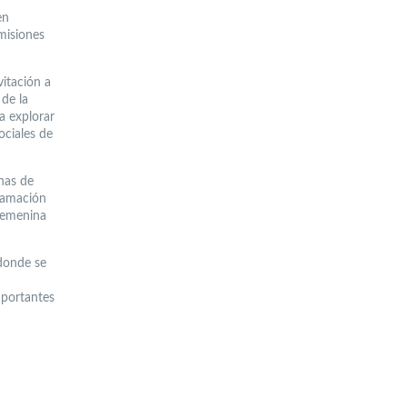
en
misiones
vitación a
 de la
a explorar
ociales de
nas de
gramación
Femenina
 donde se
mportantes