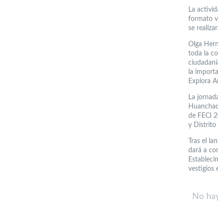
La activid
formato v
se realiza
Olga Hern
toda la co
ciudadaní
la importa
Explora A
La jornad
Huanchaca
de FECI 2
y Distrit
Tras el la
dará a co
Estableci
vestigios 
No hay