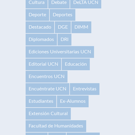
Cultura
Debate
DeLTA UCN
Deporte
Deportes
Destacado
DGE
DIMM
Diplomados
DRI
Ediciones Universitarias UCN
Editorial UCN
Educación
Encuentros UCN
Encuéntrate UCN
Entrevistas
Estudiantes
Ex-Alumnos
Extensión Cultural
Facultad de Humanidades