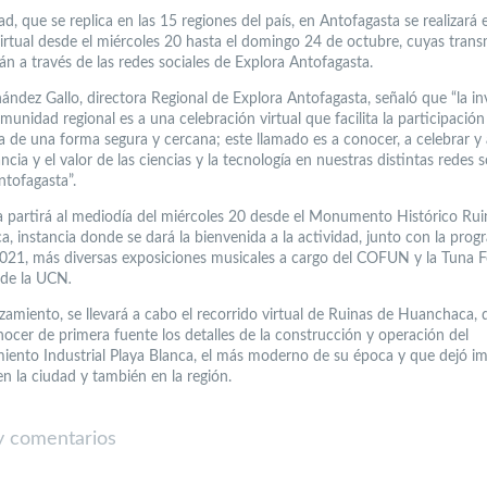
ad, que se replica en las 15 regiones del país, en Antofagasta se realizará 
irtual desde el miércoles 20 hasta el domingo 24 de octubre, cuyas trans
rán a través de las redes sociales de Explora Antofagasta.
ández Gallo, directora Regional de Explora Antofagasta, señaló que “la in
munidad regional es a una celebración virtual que facilita la participación
a de una forma segura y cercana; este llamado es a conocer, a celebrar y 
ncia y el valor de las ciencias y la tecnología en nuestras distintas redes s
ntofagasta”.
a partirá al mediodía del miércoles 20 desde el Monumento Histórico Rui
, instancia donde se dará la bienvenida a la actividad, junto con la pro
021, más diversas exposiciones musicales a cargo del COFUN y la Tuna 
o de la UCN
.
nzamiento, se llevará a cabo el recorrido virtual de Ruinas de Huanchaca,
nocer de primera fuente los detalles de la construcción y operación del
miento Industrial Playa Blanca, el más moderno de su época y que dejó i
en la ciudad y también en la región.
 comentarios