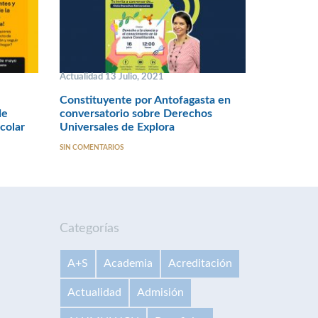
Actualidad 13 Julio, 2021
Constituyente por Antofagasta en
de
conversatorio sobre Derechos
colar
Universales de Explora
SIN COMENTARIOS
Categorías
A+S
Academia
Acreditación
Actualidad
Admisión