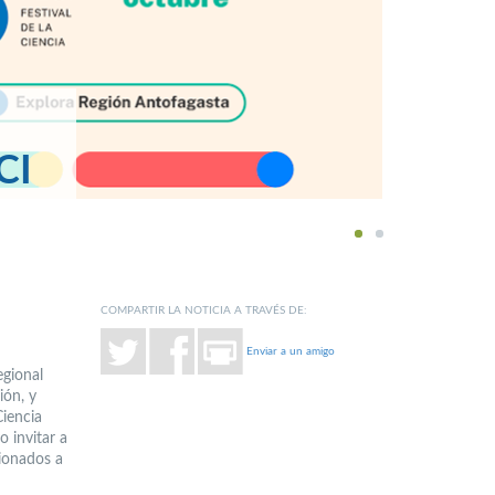
CI
1
2
COMPARTIR LA NOTICIA A TRAVÉS DE:
Enviar a un amigo
egional
ión, y
Ciencia
o invitar a
cionados a