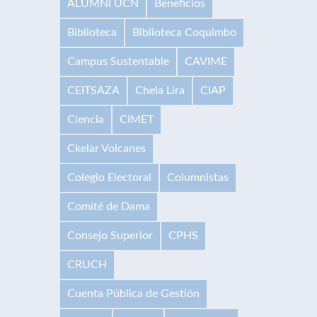
ALUMNI UCN
Beneficios
Biblioteca
Biblioteca Coquimbo
Campus Sustentable
CAVIME
CEITSAZA
Chela Lira
CIAP
Ciencia
CIMET
Ckelar Volcanes
Colegio Electoral
Columnistas
Comité de Dama
Consejo Superior
CPHS
CRUCH
Cuenta Pública de Gestión