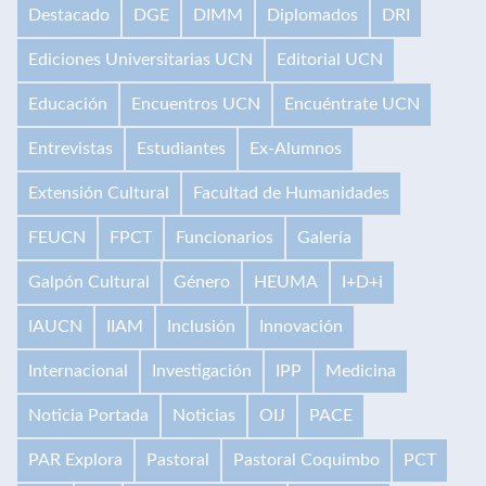
Destacado
DGE
DIMM
Diplomados
DRI
Ediciones Universitarias UCN
Editorial UCN
Educación
Encuentros UCN
Encuéntrate UCN
Entrevistas
Estudiantes
Ex-Alumnos
Extensión Cultural
Facultad de Humanidades
FEUCN
FPCT
Funcionarios
Galería
Galpón Cultural
Género
HEUMA
I+D+i
IAUCN
IIAM
Inclusión
Innovación
Internacional
Investigación
IPP
Medicina
Noticia Portada
Noticias
OIJ
PACE
PAR Explora
Pastoral
Pastoral Coquimbo
PCT