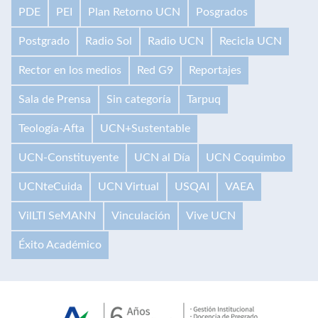
PDE
PEI
Plan Retorno UCN
Posgrados
Postgrado
Radio Sol
Radio UCN
Recicla UCN
Rector en los medios
Red G9
Reportajes
Sala de Prensa
Sin categoría
Tarpuq
Teología-Afta
UCN+Sustentable
UCN-Constituyente
UCN al Día
UCN Coquimbo
UCNteCuida
UCN Virtual
USQAI
VAEA
VilLTI SeMANN
Vinculación
Vive UCN
Éxito Académico