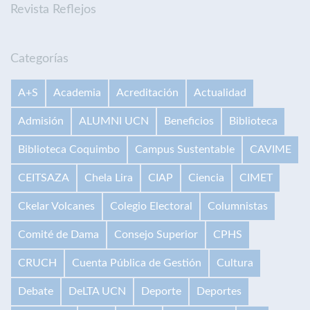
Revista Reflejos
Categorías
A+S
Academia
Acreditación
Actualidad
Admisión
ALUMNI UCN
Beneficios
Biblioteca
Biblioteca Coquimbo
Campus Sustentable
CAVIME
CEITSAZA
Chela Lira
CIAP
Ciencia
CIMET
Ckelar Volcanes
Colegio Electoral
Columnistas
Comité de Dama
Consejo Superior
CPHS
CRUCH
Cuenta Pública de Gestión
Cultura
Debate
DeLTA UCN
Deporte
Deportes