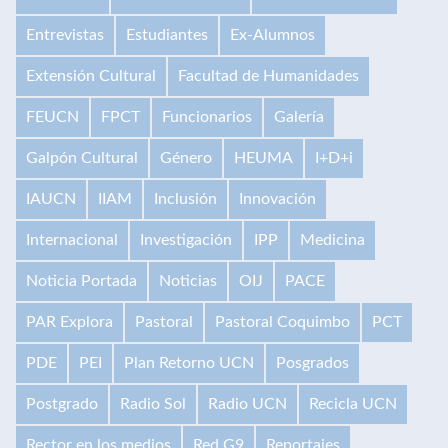
Entrevistas
Estudiantes
Ex-Alumnos
Extensión Cultural
Facultad de Humanidades
FEUCN
FPCT
Funcionarios
Galería
Galpón Cultural
Género
HEUMA
I+D+i
IAUCN
IIAM
Inclusión
Innovación
Internacional
Investigación
IPP
Medicina
Noticia Portada
Noticias
OIJ
PACE
PAR Explora
Pastoral
Pastoral Coquimbo
PCT
PDE
PEI
Plan Retorno UCN
Posgrados
Postgrado
Radio Sol
Radio UCN
Recicla UCN
Rector en los medios
Red G9
Reportajes