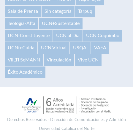
Sala de Prensa
Sin categoría
Tarpuq
Teología-Afta
UCN+Sustentable
UCN-Constituyente
UCN al Día
UCN Coquimbo
UCNteCuida
UCN Virtual
USQAI
VAEA
VilLTI SeMANN
Vinculación
Vive UCN
Éxito Académico
Derechos Reservados · Dirección de Comunicaciones y Admisión
Universidad Católica del Norte