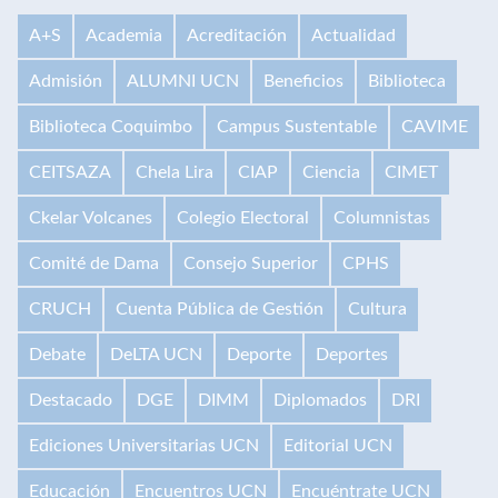
A+S
Academia
Acreditación
Actualidad
Admisión
ALUMNI UCN
Beneficios
Biblioteca
Biblioteca Coquimbo
Campus Sustentable
CAVIME
CEITSAZA
Chela Lira
CIAP
Ciencia
CIMET
Ckelar Volcanes
Colegio Electoral
Columnistas
Comité de Dama
Consejo Superior
CPHS
CRUCH
Cuenta Pública de Gestión
Cultura
Debate
DeLTA UCN
Deporte
Deportes
Destacado
DGE
DIMM
Diplomados
DRI
Ediciones Universitarias UCN
Editorial UCN
Educación
Encuentros UCN
Encuéntrate UCN