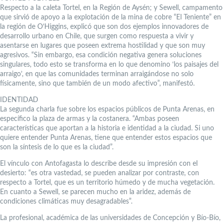
Respecto a la caleta Tortel, en la Región de Aysén; y Sewell, campamento
que sirvió de apoyo a la explotación de la mina de cobre “El Teniente” en
la región de O’Higgins, explicó que son dos ejemplos innovadores de
desarrollo urbano en Chile, que surgen como respuesta a vivir y
asentarse en lugares que poseen extrema hostilidad y que son muy
agresivos. “Sin embargo, esa condición negativa genera soluciones
singulares, todo esto se transforma en lo que denomino ‘los paisajes del
arraigo’, en que las comunidades terminan arraigándose no solo
físicamente, sino que también de un modo afectivo”, manifestó.
IDENTIDAD
La segunda charla fue sobre los espacios públicos de Punta Arenas, en
específico la plaza de armas y la costanera. “Ambas poseen
características que aportan a la historia e identidad a la ciudad. Si uno
quiere entender Punta Arenas, tiene que entender estos espacios que
son la síntesis de lo que es la ciudad”.
El vínculo con Antofagasta lo describe desde su impresión con el
desierto: “es otra vastedad, se pueden analizar por contraste, con
respecto a Tortel, que es un territorio húmedo y de mucha vegetación.
En cuanto a Sewell, se parecen mucho en la aridez, además de
condiciones climáticas muy desagradables”.
La profesional, académica de las universidades de Concepción y Bío-Bío,