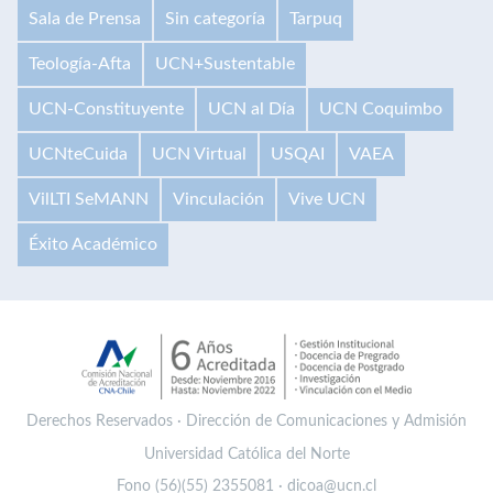
Sala de Prensa
Sin categoría
Tarpuq
Teología-Afta
UCN+Sustentable
UCN-Constituyente
UCN al Día
UCN Coquimbo
UCNteCuida
UCN Virtual
USQAI
VAEA
VilLTI SeMANN
Vinculación
Vive UCN
Éxito Académico
Derechos Reservados · Dirección de Comunicaciones y Admisión
Universidad Católica del Norte
Fono (56)(55) 2355081 · dicoa@ucn.cl