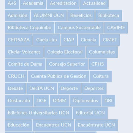
A+S
Academia
Acreditación
Actualidad
Admisión
ALUMNI UCN
Beneficios
Biblioteca
Biblioteca Coquimbo
Campus Sustentable
CAVIME
CEITSAZA
Chela Lira
CIAP
Ciencia
CIMET
Ckelar Volcanes
Colegio Electoral
Columnistas
Comité de Dama
Consejo Superior
CPHS
CRUCH
Cuenta Pública de Gestión
Cultura
Debate
DeLTA UCN
Deporte
Deportes
Destacado
DGE
DIMM
Diplomados
DRI
Ediciones Universitarias UCN
Editorial UCN
Educación
Encuentros UCN
Encuéntrate UCN