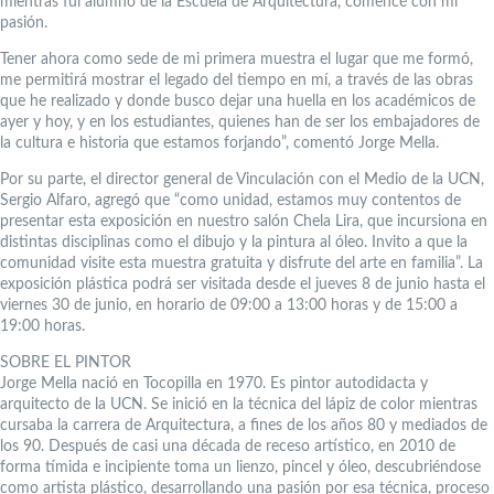
mientras fui alumno de la Escuela de Arquitectura, comencé con mi
pasión.
Tener ahora como sede de mi primera muestra el lugar que me formó,
me permitirá mostrar el legado del tiempo en mí, a través de las obras
que he realizado y donde busco dejar una huella en los académicos de
ayer y hoy, y en los estudiantes, quienes han de ser los embajadores de
la cultura e historia que estamos forjando”, comentó Jorge Mella.
Por su parte, el director general de Vinculación con el Medio de la UCN,
Sergio Alfaro, agregó que “como unidad, estamos muy contentos de
presentar esta exposición en nuestro salón Chela Lira, que incursiona en
distintas disciplinas como el dibujo y la pintura al óleo. Invito a que la
comunidad visite esta muestra gratuita y disfrute del arte en familia”. La
exposición plástica podrá ser visitada desde el jueves 8 de junio hasta el
viernes 30 de junio, en horario de 09:00 a 13:00 horas y de 15:00 a
19:00 horas.
SOBRE EL PINTOR
Jorge Mella nació en Tocopilla en 1970. Es pintor autodidacta y
arquitecto de la UCN. Se inició en la técnica del lápiz de color mientras
cursaba la carrera de Arquitectura, a fines de los años 80 y mediados de
los 90. Después de casi una década de receso artístico, en 2010 de
forma tímida e incipiente toma un lienzo, pincel y óleo, descubriéndose
como artista plástico, desarrollando una pasión por esa técnica, proceso