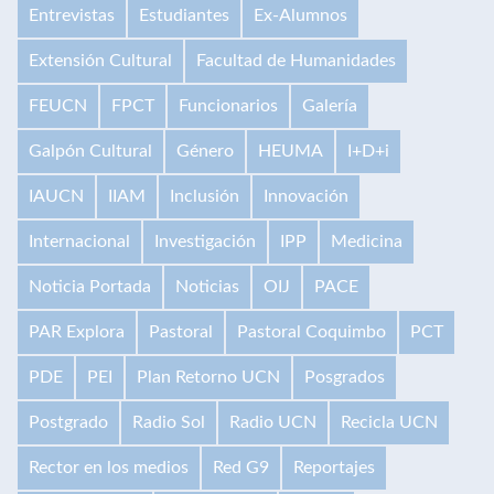
Entrevistas
Estudiantes
Ex-Alumnos
Extensión Cultural
Facultad de Humanidades
FEUCN
FPCT
Funcionarios
Galería
Galpón Cultural
Género
HEUMA
I+D+i
IAUCN
IIAM
Inclusión
Innovación
Internacional
Investigación
IPP
Medicina
Noticia Portada
Noticias
OIJ
PACE
PAR Explora
Pastoral
Pastoral Coquimbo
PCT
PDE
PEI
Plan Retorno UCN
Posgrados
Postgrado
Radio Sol
Radio UCN
Recicla UCN
Rector en los medios
Red G9
Reportajes