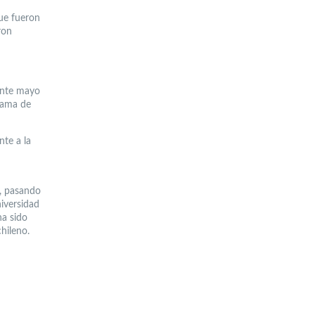
que fueron
ron
ante mayo
grama de
nte a la
, pasando
niversidad
ha sido
chileno.