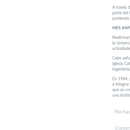
A través d
parte del
poniendo 
MES ANI
Reafirman
la Univer
actividade
Cabe seña
Iglesia C
Ingeniería
En 1964, 
a integrar
que se cre
una instit
No hay
Comen