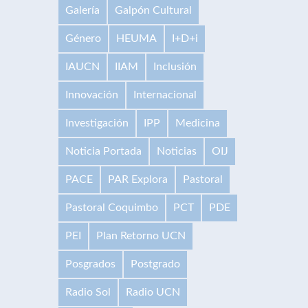
Galería
Galpón Cultural
Género
HEUMA
I+D+i
IAUCN
IIAM
Inclusión
Innovación
Internacional
Investigación
IPP
Medicina
Noticia Portada
Noticias
OIJ
PACE
PAR Explora
Pastoral
Pastoral Coquimbo
PCT
PDE
PEI
Plan Retorno UCN
Posgrados
Postgrado
Radio Sol
Radio UCN