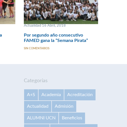
Actualidad 16 Abril, 2018
ia
Por segundo año consecutivo
FAMED gana la “Semana Pirata”
SIN COMENTARIOS
Categorías
A+S
Academia
Acreditación
Actualidad
Admisión
ALUMNI UCN
Beneficios