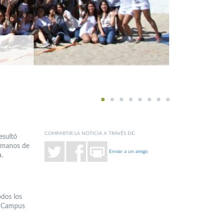
1
2
3
4
5
6
7
8
COMPARTIR LA NOTICIA A TRAVÉS DE:
esultó
n manos de
Enviar a un amigo
a.
odos los
el Campus