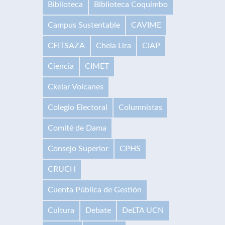
Biblioteca
Biblioteca Coquimbo
Campus Sustentable
CAVIME
CEITSAZA
Chela Lira
CIAP
Ciencia
CIMET
Ckelar Volcanes
Colegio Electoral
Columnistas
Comité de Dama
Consejo Superior
CPHS
CRUCH
Cuenta Pública de Gestión
Cultura
Debate
DeLTA UCN