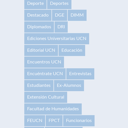
Deporte
Deportes
Destacado
DGE
DIMM
Diplomados
DRI
Ediciones Universitarias UCN
Editorial UCN
Educación
Encuentros UCN
Encuéntrate UCN
Entrevistas
Estudiantes
Ex-Alumnos
Extensión Cultural
Facultad de Humanidades
FEUCN
FPCT
Funcionarios