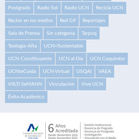
Postgrado
Radio Sol
Radio UCN
Recicla UCN
Rector en los medios
Red G9
Reportajes
Sala de Prensa
Sin categoría
Tarpuq
Teología-Afta
UCN+Sustentable
UCN-Constituyente
UCN al Día
UCN Coquimbo
UCNteCuida
UCN Virtual
USQAI
VAEA
VilLTI SeMANN
Vinculación
Vive UCN
Éxito Académico