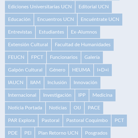
Ediciones Universitarias UCN
Editorial UCN
Educación
Encuentros UCN
Encuéntrate UCN
Entrevistas
Estudiantes
Ex-Alumnos
Extensión Cultural
Facultad de Humanidades
FEUCN
FPCT
Funcionarios
Galería
Galpón Cultural
Género
HEUMA
I+D+i
IAUCN
IIAM
Inclusión
Innovación
Internacional
Investigación
IPP
Medicina
Noticia Portada
Noticias
OIJ
PACE
PAR Explora
Pastoral
Pastoral Coquimbo
PCT
PDE
PEI
Plan Retorno UCN
Posgrados