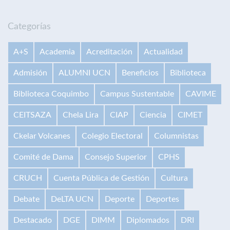
Categorías
A+S
Academia
Acreditación
Actualidad
Admisión
ALUMNI UCN
Beneficios
Biblioteca
Biblioteca Coquimbo
Campus Sustentable
CAVIME
CEITSAZA
Chela Lira
CIAP
Ciencia
CIMET
Ckelar Volcanes
Colegio Electoral
Columnistas
Comité de Dama
Consejo Superior
CPHS
CRUCH
Cuenta Pública de Gestión
Cultura
Debate
DeLTA UCN
Deporte
Deportes
Destacado
DGE
DIMM
Diplomados
DRI