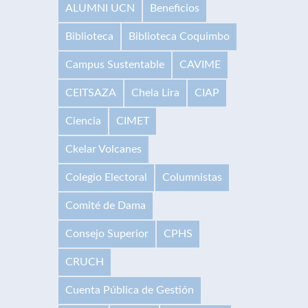
ALUMNI UCN
Beneficios
Biblioteca
Biblioteca Coquimbo
Campus Sustentable
CAVIME
CEITSAZA
Chela Lira
CIAP
Ciencia
CIMET
Ckelar Volcanes
Colegio Electoral
Columnistas
Comité de Dama
Consejo Superior
CPHS
CRUCH
Cuenta Pública de Gestión