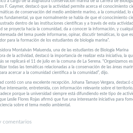
ico a cargo de la asignatura conservación marina de la carrera de Biologí
los F. Gaymer, destacó que la actividad permite acerca el conocimiento ci
emáticas de conservación del medio ambiente marino, a la comunidad, lo
“es fundamental, ya que normalmente se habla de que el conocimiento cie
ustrado dentro de las instituciones científicas y a través de esta actividad
ad se proyecta hacia la comunidad, da a conocer la información, y cualqui
nteresada del tema puede informarse, opinar, discutir temáticas, lo que e
dor para la formación de los estudiantes de biología marina”.
Isidora Montalván Maluenda, una de las estudiantes de Biología Marina
ra de la actividad, destacó la importancia de realizar esta iniciativa, la qu
s se replicará el 11 de julio en la comuna de La Serena. “Organizamos est
ilizar todas las temáticas relacionadas a la conservación de las áreas mari
para acercar a la comunidad científica a la comunidad”, dijo.
dad contó con una excelente recepción. Johana Tamayo Vergara, destacó 
fue interesante, entretenida, con información relevante sobre el territorio
gradece porque la universidad siempre está difundiendo este tipo de activi
que Leslie Flores Rojas afirmó que fue una interesante iniciativa para fom
ciencia sobre el tema medio ambiental.
 comentarios