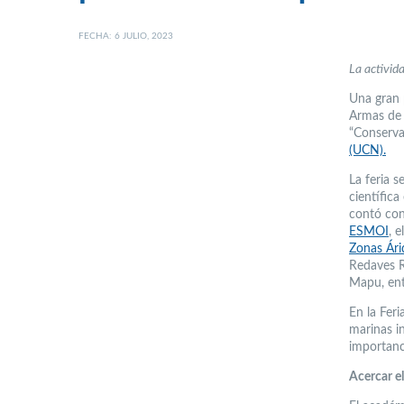
FECHA: 6 JULIO, 2023
La activida
Una gran 
Armas de 
“Conserva
(UCN).
La feria 
científica
contó con
ESMOI
, e
Zonas Ár
Redaves R
Mapu, ent
En la Fer
marinas in
importanci
Acercar e