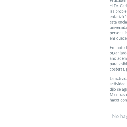
El académ
el Dr. Car
las probl
enfatizó 
está encla
universid
persona i
enriquece
En tanto 
organizado
año ademá
para visib
costeras, 
La activi
actividad 
dijo se a
Mientras 
hacer con
No hay