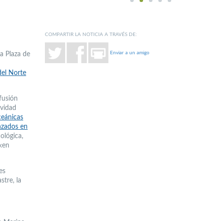
1
2
3
4
5
COMPARTIR LA NOTICIA A TRAVÉS DE:
Enviar a un amigo
a Plaza de
del Norte
fusión
ividad
ceánicas
nzados en
ológica,
ken
es
stre, la