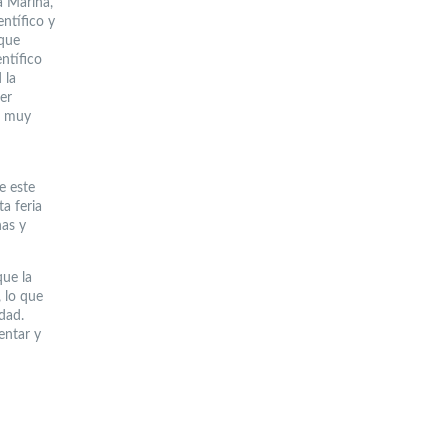
a Marina,
entífico y
 que
ntífico
 la
er
s muy
e este
a feria
nas y
que la
, lo que
dad.
entar y