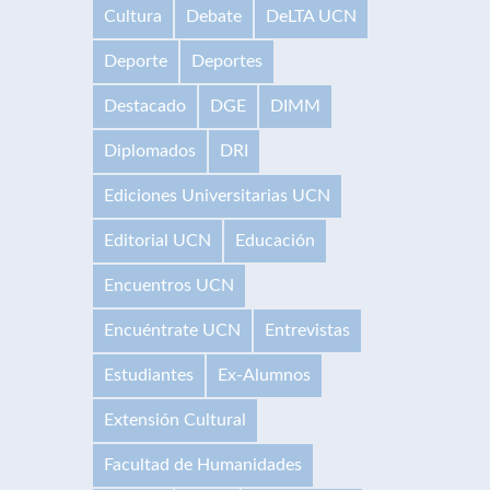
Cultura
Debate
DeLTA UCN
Deporte
Deportes
Destacado
DGE
DIMM
Diplomados
DRI
Ediciones Universitarias UCN
Editorial UCN
Educación
Encuentros UCN
Encuéntrate UCN
Entrevistas
Estudiantes
Ex-Alumnos
Extensión Cultural
Facultad de Humanidades