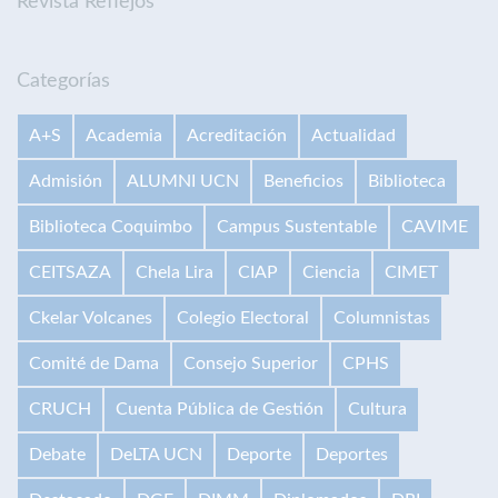
Revista Reflejos
Categorías
A+S
Academia
Acreditación
Actualidad
Admisión
ALUMNI UCN
Beneficios
Biblioteca
Biblioteca Coquimbo
Campus Sustentable
CAVIME
CEITSAZA
Chela Lira
CIAP
Ciencia
CIMET
Ckelar Volcanes
Colegio Electoral
Columnistas
Comité de Dama
Consejo Superior
CPHS
CRUCH
Cuenta Pública de Gestión
Cultura
Debate
DeLTA UCN
Deporte
Deportes