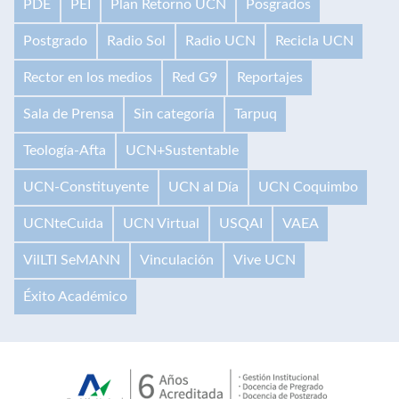
PDE
PEI
Plan Retorno UCN
Posgrados
Postgrado
Radio Sol
Radio UCN
Recicla UCN
Rector en los medios
Red G9
Reportajes
Sala de Prensa
Sin categoría
Tarpuq
Teología-Afta
UCN+Sustentable
UCN-Constituyente
UCN al Día
UCN Coquimbo
UCNteCuida
UCN Virtual
USQAI
VAEA
VilLTI SeMANN
Vinculación
Vive UCN
Éxito Académico