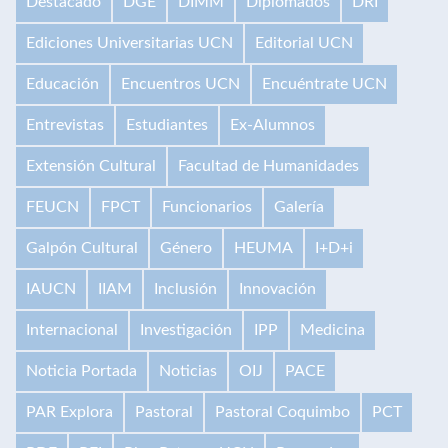
Destacado
DGE
DIMM
Diplomados
DRI
Ediciones Universitarias UCN
Editorial UCN
Educación
Encuentros UCN
Encuéntrate UCN
Entrevistas
Estudiantes
Ex-Alumnos
Extensión Cultural
Facultad de Humanidades
FEUCN
FPCT
Funcionarios
Galería
Galpón Cultural
Género
HEUMA
I+D+i
IAUCN
IIAM
Inclusión
Innovación
Internacional
Investigación
IPP
Medicina
Noticia Portada
Noticias
OIJ
PACE
PAR Explora
Pastoral
Pastoral Coquimbo
PCT