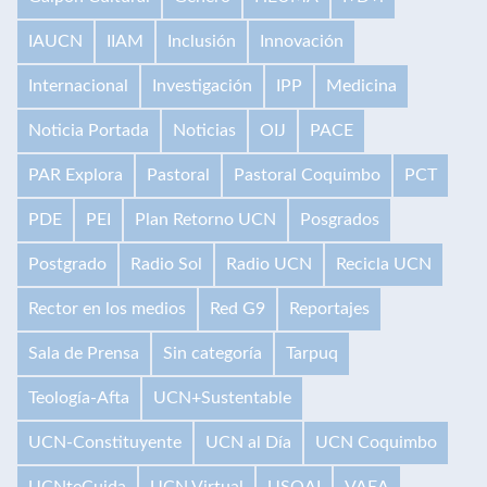
IAUCN
IIAM
Inclusión
Innovación
Internacional
Investigación
IPP
Medicina
Noticia Portada
Noticias
OIJ
PACE
PAR Explora
Pastoral
Pastoral Coquimbo
PCT
PDE
PEI
Plan Retorno UCN
Posgrados
Postgrado
Radio Sol
Radio UCN
Recicla UCN
Rector en los medios
Red G9
Reportajes
Sala de Prensa
Sin categoría
Tarpuq
Teología-Afta
UCN+Sustentable
UCN-Constituyente
UCN al Día
UCN Coquimbo
UCNteCuida
UCN Virtual
USQAI
VAEA