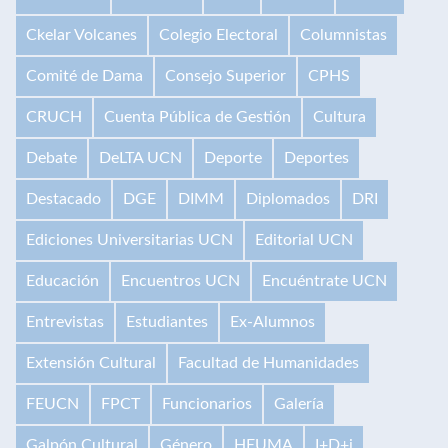
Ckelar Volcanes
Colegio Electoral
Columnistas
Comité de Dama
Consejo Superior
CPHS
CRUCH
Cuenta Pública de Gestión
Cultura
Debate
DeLTA UCN
Deporte
Deportes
Destacado
DGE
DIMM
Diplomados
DRI
Ediciones Universitarias UCN
Editorial UCN
Educación
Encuentros UCN
Encuéntrate UCN
Entrevistas
Estudiantes
Ex-Alumnos
Extensión Cultural
Facultad de Humanidades
FEUCN
FPCT
Funcionarios
Galería
Galpón Cultural
Género
HEUMA
I+D+i