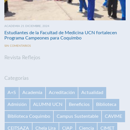
ACADEMIA 21 DICIEMBRE, 2024
Estudiantes de la Facultad de Medicina UCN fortalecen
Programa Campeones para Coquimbo
SIN COMENTARIOS
Revista Reflejos
Categorías
A+S
Academia
Acreditación
Actualidad
Admisión
ALUMNI UCN
Beneficios
Biblioteca
Biblioteca Coquimbo
Campus Sustentable
CAVIME
CEITSAZA
Chela Lira
CIAP
Ciencia
CIMET