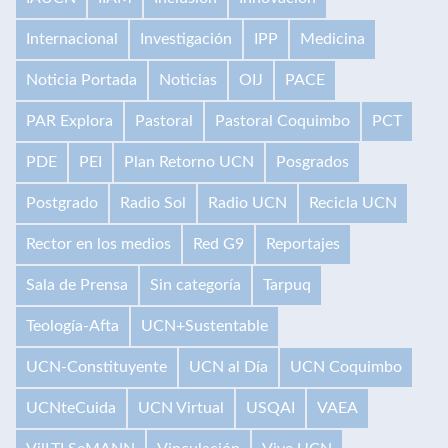
Internacional
Investigación
IPP
Medicina
Noticia Portada
Noticias
OIJ
PACE
PAR Explora
Pastoral
Pastoral Coquimbo
PCT
PDE
PEI
Plan Retorno UCN
Posgrados
Postgrado
Radio Sol
Radio UCN
Recicla UCN
Rector en los medios
Red G9
Reportajes
Sala de Prensa
Sin categoría
Tarpuq
Teología-Afta
UCN+Sustentable
UCN-Constituyente
UCN al Día
UCN Coquimbo
UCNteCuida
UCN Virtual
USQAI
VAEA