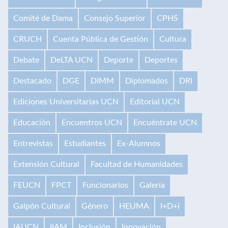
Comité de Dama
Consejo Superior
CPHS
CRUCH
Cuenta Pública de Gestión
Cultura
Debate
DeLTA UCN
Deporte
Deportes
Destacado
DGE
DIMM
Diplomados
DRI
Ediciones Universitarias UCN
Editorial UCN
Educación
Encuentros UCN
Encuéntrate UCN
Entrevistas
Estudiantes
Ex-Alumnos
Extensión Cultural
Facultad de Humanidades
FEUCN
FPCT
Funcionarios
Galería
Galpón Cultural
Género
HEUMA
I+D+i
IAUCN
IIAM
Inclusión
Innovación