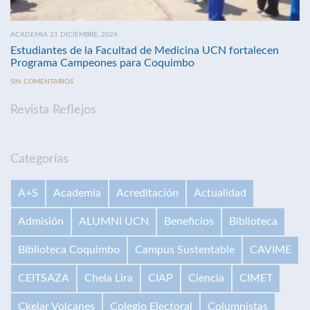
ACADEMIA 21 DICIEMBRE, 2024
Estudiantes de la Facultad de Medicina UCN fortalecen
Programa Campeones para Coquimbo
SIN COMENTARIOS
Revista Reflejos
Categorías
A+S
Academia
Acreditación
Actualidad
Admisión
ALUMNI UCN
Beneficios
Biblioteca
Biblioteca Coquimbo
Campus Sustentable
CAVIME
CEITSAZA
Chela Lira
CIAP
Ciencia
CIMET
Ckelar Volcanes
Colegio Electoral
Columnistas