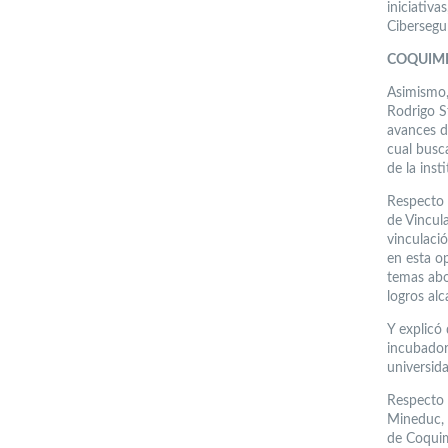
iniciativa
Cibersegur
COQUIM
Asimismo,
Rodrigo Sf
avances d
cual busc
de la inst
Respecto 
de Vincul
vinculaci
en esta o
temas abo
logros al
Y explicó 
incubador
universid
Respecto 
Mineduc, 
de Coquim