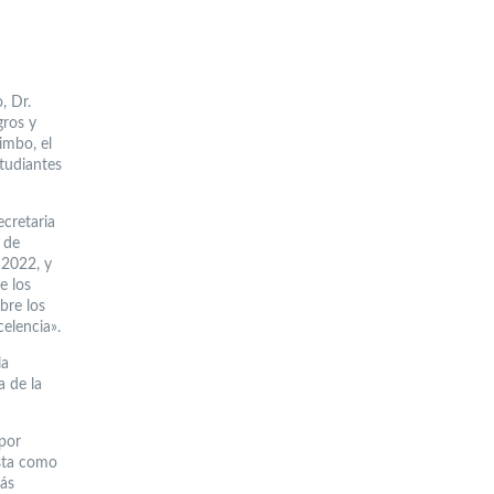
, Dr.
gros y
imbo, el
studiantes
cretaria
 de
 2022, y
e los
bre los
elencia».
la
a de la
por
sta como
más