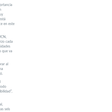
ortancia
n
uy
está
ce en este
 UCN,
rzo cada
sidades
mo que va
rar al
na
ó.
l
iodo
bilidad”,
l,
as seis