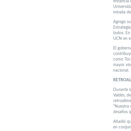
instancia
Universid
mirada de 
Agregó su
Estrategi
todos. En 
UCN en el
El gobern
contribuy
como Toco
mayor vinc
nacional.
RETR
Durante l
Valdés, d
retroalim
“Nuestra s
desafíos q
Añadió qu
en conjun