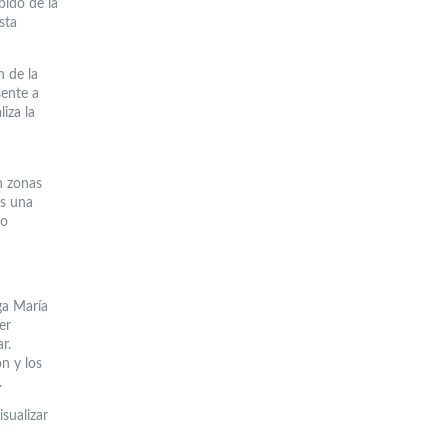
bido de la
sta
n de la
sente a
iza la
n zonas
os una
to
ga María
er
r.
n y los
.
sualizar