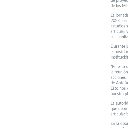
de proyec
de los Mi
La jornad
2023, sie
estudios s
articular 
sus habita
Durante la
el posicio
Instituci
“En esta 
la reunió
acciones,
de Antofa
Esto nos v
nuestra pl
La autorid
que debe t
articulaci
En la opo