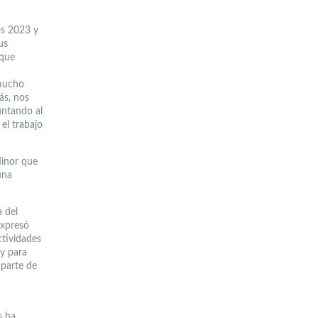
os 2023 y
us
 que
 mucho
ás, nos
untando al
el trabajo
Minor que
una
 del
expresó
ctividades
y para
parte de
s ha