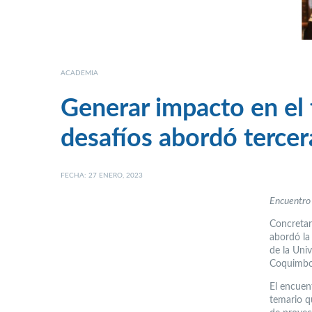
ACADEMIA
Generar impacto en el 
desafíos abordó terc
FECHA: 27 ENERO, 2023
Encuentro 
Concretar 
abordó la
de la Uni
Coquimbo
El encuen
temario q