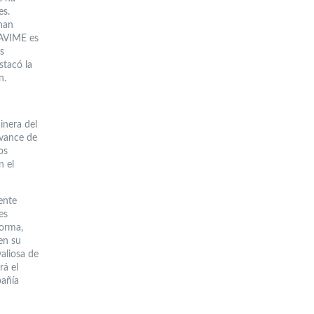
es.
 han
CAVIME es
s
stacó la
n.
inera del
avance de
os
n el
ente
es
forma,
 en su
aliosa de
rá el
pañía