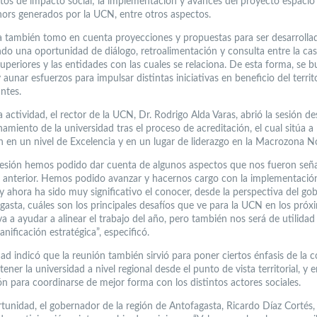
tos de impacto social; la implementación y avances del proyecto espaci
nors generados por la UCN, entre otros aspectos.
a también tomo en cuenta proyecciones y propuestas para ser desarrolla
ndo una oportunidad de diálogo, retroalimentación y consulta entre la ca
uperiores y las entidades con las cuales se relaciona. De esta forma, se b
y aunar esfuerzos para impulsar distintas iniciativas en beneficio del territ
ntes.
 actividad, el rector de la UCN, Dr. Rodrigo Alda Varas, abrió la sesión d
namiento de la universidad tras el proceso de acreditación, el cual sitúa a 
ón en un nivel de Excelencia y en un lugar de liderazgo en la Macrozona N
sesión hemos podido dar cuenta de algunos aspectos que nos fueron señ
n anterior. Hemos podido avanzar y hacernos cargo con la implementació
 y ahora ha sido muy significativo el conocer, desde la perspectiva del go
gasta, cuáles son los principales desafíos que ve para la UCN en los próx
a a ayudar a alinear el trabajo del año, pero también nos será de utilidad
anificación estratégica”, especificó.
ad indicó que la reunión también sirvió para poner ciertos énfasis de la 
ener la universidad a nivel regional desde el punto de vista territorial, y e
ón para coordinarse de mejor forma con los distintos actores sociales.
rtunidad, el gobernador de la región de Antofagasta, Ricardo Díaz Cortés, 