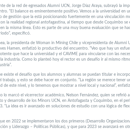
ente de la red de egresados Alumni UCN, Jorge Díaz Araya, subrayó la imp
ntro. “El balance es eminentemente positivo. Vemos a la universidad en u
 de gestión que la está posicionando fuertemente en una vinculación m
con la realidad regional antofagastina, al tiempo que desde Coquimbo se 
en la misma línea. Esto es parte de una muy buena evaluación que se ha
iodo”, especificó.
ínea, la presidenta de Woman in Mining Chile y vicepresidenta de Alumni
ves Hamen, enfatizó lo productivo del encuentro. “Veo que hay un esfue
otente que hace la universidad y el CAVIME para vincularse con las nece
la industria. Como lo planteó hoy el rector es un desafío ir al mismo rit
ustria”.
e existe el desafío que los alumnos y alumnas se puedan titular e incorpo
 trabajo, y esto se debe hacer en conjunto. “La región se merece tener u
d de este nivel, y lo tenemos que mostrar a nivel local y nacional”, enfatiz
o lo marcó el vicerrector académico, Nelson Fernández, quien se refirió a
to y desarrollo de los Minors UCN, en Antofagasta y Coquimbo, en el per
 “La idea es ir avanzado en soluciones de estudio con una lógica de flexi
ue en 2022 se implementaron los dos primeros (Desarrollo Organizaciona
ión y Liderazgo – Políticas Públicas), y que para 2023 se avanzará en otr