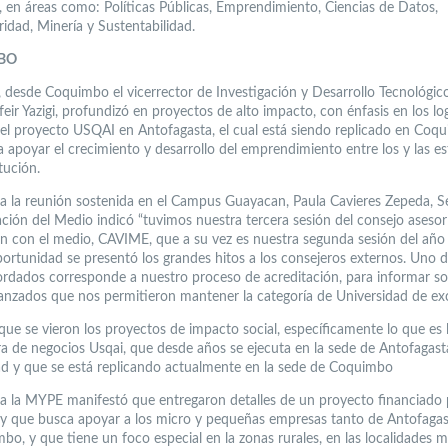
s, en áreas como: Políticas Públicas, Emprendimiento, Ciencias de Datos,
idad, Minería y Sustentabilidad.
BO
 desde Coquimbo el vicerrector de Investigación y Desarrollo Tecnológico
eir Yazigi, profundizó en proyectos de alto impacto, con énfasis en los lo
el proyecto USQAI en Antofagasta, el cual está siendo replicado en Coqu
a apoyar el crecimiento y desarrollo del emprendimiento entre los y las e
itución.
a la reunión sostenida en el Campus Guayacan, Paula Cavieres Zepeda, Se
ación del Medio indicó “tuvimos nuestra tercera sesión del consejo asesor
ón con el medio, CAVIME, que a su vez es nuestra segunda sesión del año
portunidad se presentó los grandes hitos a los consejeros externos. Uno d
rdados corresponde a nuestro proceso de acreditación, para informar so
canzados que nos permitieron mantener la categoría de Universidad de exc
que se vieron los proyectos de impacto social, específicamente lo que es 
a de negocios Usqai, que desde años se ejecuta en la sede de Antofagast
ad y que se está replicando actualmente en la sede de Coquimbo
a la MYPE manifestó que entregaron detalles de un proyecto financiado 
y que busca apoyar a los micro y pequeñas empresas tanto de Antofaga
bo, y que tiene un foco especial en la zonas rurales, en las localidades 