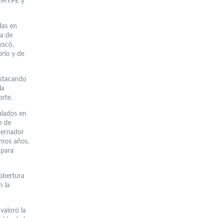
o MYPE y
das en
sa de
uscó,
orio y de
estacando
la
orte.
alados en
n de
bernador
imos años.
 para
cobertura
n la
valoró la