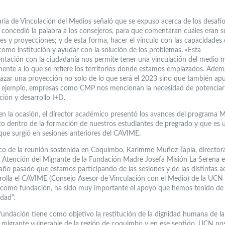
aria de Vinculación del Medios señaló que se expuso acerca de los desafí
s concedió la palabra a los consejeros, para que comentaran cuáles eran s
es y proyecciones; y de esta forma, hacer el vínculo con las capacidades
omo institución y ayudar con la solución de los problemas. «Esta
entación con la ciudadanía nos permite tener una vinculación del medio
nente a lo que se refiere los territorios donde estamos emplazados. Adem
razar una proyección no solo de lo que será el 2023 sino que también ap
 ejemplo, empresas como CMP nos mencionan la necesidad de potenciar 
ción y desarrollo I+D.
en la ocasión, el director académico presentó los avances del programa 
rto dentro de la formación de nuestros estudiantes de pregrado y que es 
 que surgió en sesiones anteriores del CAVIME.
co de la reunión sostenida en Coquimbo, Karimme Muñoz Tapia, directora
 Atención del Migrante de la Fundación Madre Josefa Misión La Serena 
 año pasado que estamos participando de las sesiones y de las distintas a
rolla el CAVIME (Consejo Asesor de Vinculación con el Medio) de la UCN 
 como fundación, ha sido muy importante el apoyo que hemos tenido de 
idad”.
fundación tiene como objetivo la restitución de la dignidad humana de la
 migrante vulnerable de la región de coquimbo y en ese sentido, UCN no