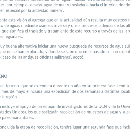
e -por ejemplo- desalar agua de mar y trasladarla hacia el interior, donde
en especial por la actividad minera”.
ta esta visión al agregar que en la actualidad aún resulta muy costoso re
to de aguas mediante osmosis inversa y otros procesos, además de los al
 que significa el traslado y tratamiento de este recurso a través de las lar
s regionales.
uy buena alternativa iniciar una nueva búsqueda de recursos de agua su
que no se han explorado, y donde se sabe que en el pasado se han explo
 caso de las antiguas oficinas salitreras”, acotó.
ENO
o en terreno -que se extenderá durante un año en su primera fase- tendrá 
l mes de mayo e incluirá una expedición de dos semanas a distintas local
 la región.
a incluye el apoyo de un equipo de investigadores de la UCN y de la Univ
Estados Unidos), los que realizarán recolección de muestras de agua y suel
e paleomanantiales.
oncluida la etapa de recopilación, tendrá lugar una segunda fase que incl