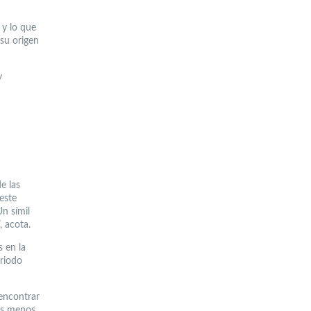
 y lo que
 su origen
y
e las
este
Un símil
, acota.
s en la
eriodo
 encontrar
 es menos