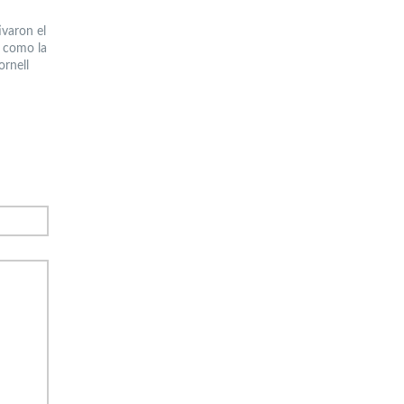
ivaron el
, como la
ornell