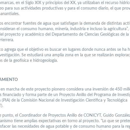
marcas, en el Siglo XIX y principios del XX, ya utilizaban el recurso hídri
eo para sus actividades productivas y para el consumo diario, el que pro
anantiales.
s encontrar fuentes de agua que satisfagan la demanda de distintas acti
nsideran el consumo humano, minería, industria e incluso la agricultura”, 
del proyecto y académico del Departamento de Ciencias Geológicas de la
Herrera.
fico agrega que el objetivo es buscar en lugares donde nunca antes se ha 
vestigación. Se estudiará una amplia zona en la que se realizarán explora
s de la geofísica e hidrogeología.
AMIENTO
 en marcha de este proyecto pionero considera una inversión de 450 mil
es financiado y forma parte de un Proyecto Anillo del Programa de Invest
 (PIA) de la Comisión Nacional de Investigación Científica y Tecnológica
).
e punto, el Coordinador de Proyectos Anillo de CONICYT, Guido González
ganismo tiene amplias expectativas en torno al proyecto. “Lo que se pret
tisfacer las necesidades de agua potable y de consumo humano para la reg