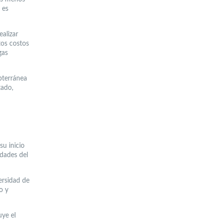
 es
alizar
tos costos
gas
bterránea
tado,
su inicio
idades del
ersidad de
o y
uye el