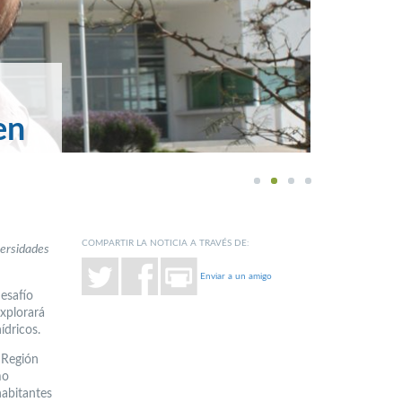
en
1
2
3
4
COMPARTIR LA NOTICIA A TRAVÉS DE:
versidades
Enviar a un amigo
esafío
explorará
ídricos.
a Región
mo
habitantes