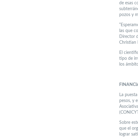
de esas co
subterrán
pozos y m
“Esperamo
las que co
Director 
Christian 
El cientí
tipo de in
los ámbito
FINANCI
La puesta
pesos, y 
Asociativa
(CONICYT
Sobre est
que el or
lograr sa