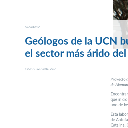
ACADEMIA
Geólogos de la UCN bu
el sector más árido de
FECHA: 12 ABRIL, 2014
Proyecto d
de Alemani
Encontrar
que inici
uno de lo
Esta labo
de Antofa
Catalina, 