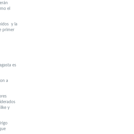
serán
omo el
enidos y la
e primer
agasta es
ron a
ores
liderados
ilke y
drigo
que