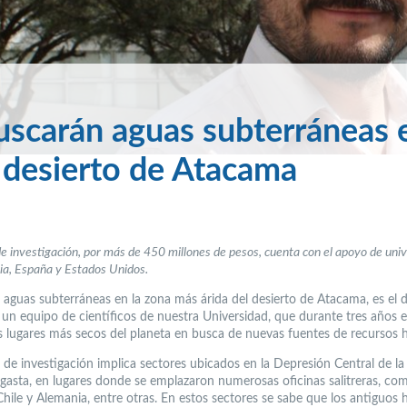
scarán aguas subterráneas 
l desierto de Atacama
e investigación, por más de 450 millones de pesos, cuenta con el apoyo de uni
a, España y Estados Unidos.
 aguas subterráneas en la zona más árida del desierto de Atacama, es el d
ó un equipo de científicos de nuestra Universidad, que durante tres años 
s lugares más secos del planeta en busca de nuevas fuentes de recursos h
r de investigación implica sectores ubicados en la Depresión Central de l
gasta, en lugares donde se emplazaron numerosas oficinas salitreras, co
Chile y Alemania, entre otras. En estos sectores se sabe que los antiguos 