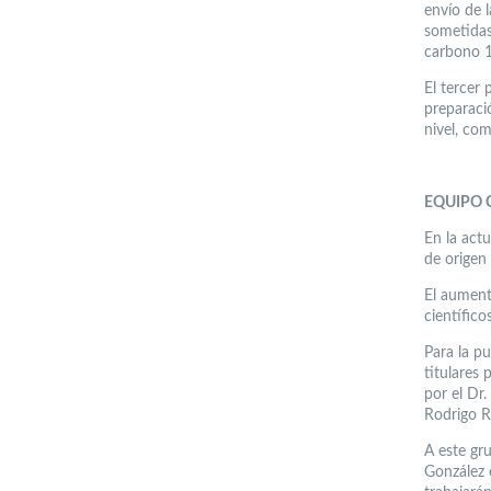
envío de 
sometidas
carbono 1
El tercer 
preparació
nivel, com
EQUIPO 
En la act
de origen 
El aument
científico
Para la p
titulares
por el Dr
Rodrigo R
A este gr
González 