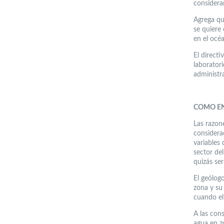
considera
Agrega qu
se quiere
en el océ
El directi
laboratori
administra
COMO E
Las razone
considerac
variables 
sector de
quizás ser
El geólogo
zona y su
cuando el
A las cons
agua en z