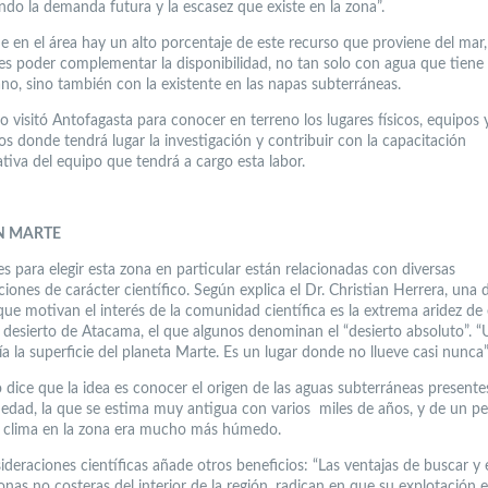
ndo la demanda futura y la escasez que existe en la zona”.
e en el área hay un alto porcentaje de este recurso que proviene del mar,
 es poder complementar la disponibilidad, no tan solo con agua que tiene
ano, sino también con la existente en las napas subterráneas.
vo visitó Antofagasta para conocer en terreno los lugares físicos, equipos 
os donde tendrá lugar la investigación y contribuir con la capacitación
tiva del equipo que tendrá a cargo esta labor.
N MARTE
s para elegir esta zona en particular están relacionadas con diversas
iones de carácter científico. Según explica el Dr. Christian Herrera, una d
que motivan el interés de la comunidad científica es la extrema aridez de 
l desierto de Atacama, el que algunos denominan el “desierto absoluto”. “
ía la superficie del planeta Marte. Es un lugar donde no llueve casi nunca”
 dice que la idea es conocer el origen de las aguas subterráneas presente
 edad, la que se estima muy antigua con varios miles de años, y de un p
 clima en la zona era mucho más húmedo.
ideraciones científicas añade otros beneficios: “Las ventajas de buscar y
onas no costeras del interior de la región, radican en que su explotación