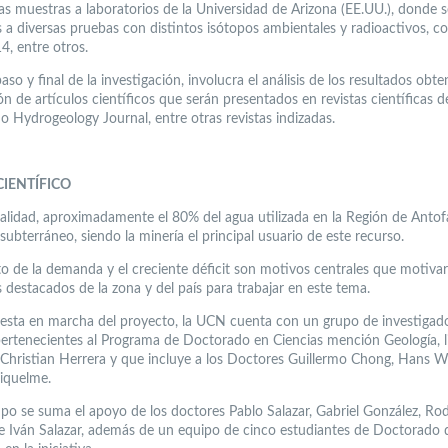
las muestras a laboratorios de la Universidad de Arizona (EE.UU.), donde 
 a diversas pruebas con distintos isótopos ambientales y radioactivos, c
4, entre otros.
paso y final de la investigación, involucra el análisis de los resultados obt
n de artículos científicos que serán presentados en revistas científicas d
o Hydrogeology Journal, entre otras revistas indizadas.
CIENTÍFICO
ualidad, aproximadamente el 80% del agua utilizada en la Región de Antof
subterráneo, siendo la minería el principal usuario de este recurso.
o de la demanda y el creciente déficit son motivos centrales que motiva
s destacados de la zona y del país para trabajar en este tema.
uesta en marcha del proyecto, la UCN cuenta con un grupo de investigad
 pertenecientes al Programa de Doctorado en Ciencias mención Geología, 
. Christian Herrera y que incluye a los Doctores Guillermo Chong, Hans W
iquelme.
upo se suma el apoyo de los doctores Pablo Salazar, Gabriel González, Ro
e Iván Salazar, además de un equipo de cinco estudiantes de Doctorado 