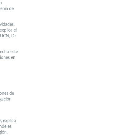
co
venía de
vidades,
explica el
 UCN, Dr.
hecho este
ciones en
lones de
igación
, explicó
ende es
ión,