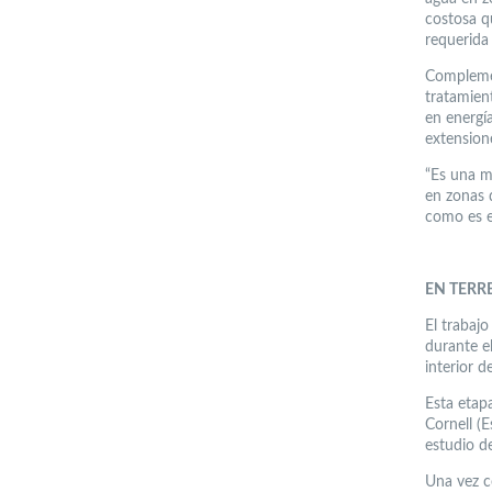
costosa qu
requerida 
Complemen
tratamien
en energía
extensione
“Es una m
en zonas 
como es el
EN TERR
El trabaj
durante e
interior de
Esta etap
Cornell (
estudio d
Una vez c