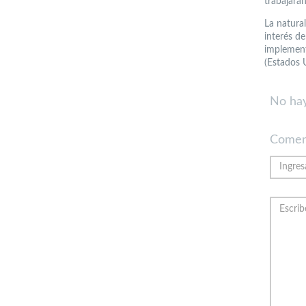
trabajarán
La natural
interés de
implement
(Estados 
No hay
Comen