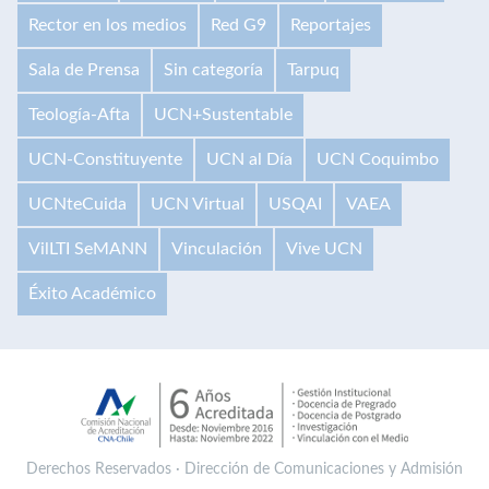
Rector en los medios
Red G9
Reportajes
Sala de Prensa
Sin categoría
Tarpuq
Teología-Afta
UCN+Sustentable
UCN-Constituyente
UCN al Día
UCN Coquimbo
UCNteCuida
UCN Virtual
USQAI
VAEA
VilLTI SeMANN
Vinculación
Vive UCN
Éxito Académico
Derechos Reservados · Dirección de Comunicaciones y Admisión