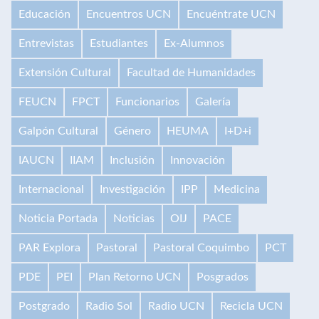
Educación
Encuentros UCN
Encuéntrate UCN
Entrevistas
Estudiantes
Ex-Alumnos
Extensión Cultural
Facultad de Humanidades
FEUCN
FPCT
Funcionarios
Galería
Galpón Cultural
Género
HEUMA
I+D+i
IAUCN
IIAM
Inclusión
Innovación
Internacional
Investigación
IPP
Medicina
Noticia Portada
Noticias
OIJ
PACE
PAR Explora
Pastoral
Pastoral Coquimbo
PCT
PDE
PEI
Plan Retorno UCN
Posgrados
Postgrado
Radio Sol
Radio UCN
Recicla UCN