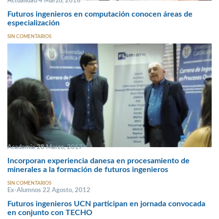
Actualidad 4 Marzo, 2016
Futuros ingenieros en computación conocen áreas de
especialización
SIN COMENTARIOS
Academia 28 Marzo, 2017
Incorporan experiencia danesa en procesamiento de
minerales a la formación de futuros ingenieros
SIN COMENTARIOS
Ex-Alumnos 22 Agosto, 2012
Futuros ingenieros UCN participan en jornada convocada
en conjunto con TECHO