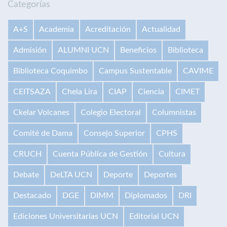
Categorías
A+S
Academia
Acreditación
Actualidad
Admisión
ALUMNI UCN
Beneficios
Biblioteca
Biblioteca Coquimbo
Campus Sustentable
CAVIME
CEITSAZA
Chela Lira
CIAP
Ciencia
CIMET
Ckelar Volcanes
Colegio Electoral
Columnistas
Comité de Dama
Consejo Superior
CPHS
CRUCH
Cuenta Pública de Gestión
Cultura
Debate
DeLTA UCN
Deporte
Deportes
Destacado
DGE
DIMM
Diplomados
DRI
Ediciones Universitarias UCN
Editorial UCN