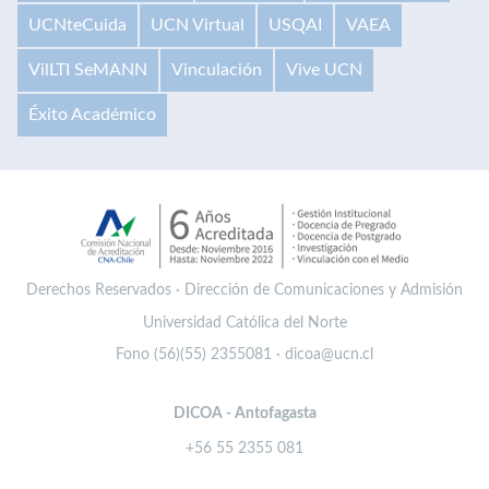
UCNteCuida
UCN Virtual
USQAI
VAEA
VilLTI SeMANN
Vinculación
Vive UCN
Éxito Académico
Derechos Reservados · Dirección de Comunicaciones y Admisión
Universidad Católica del Norte
Fono (56)(55) 2355081 · dicoa@ucn.cl
DICOA - Antofagasta
+56 55 2355 081