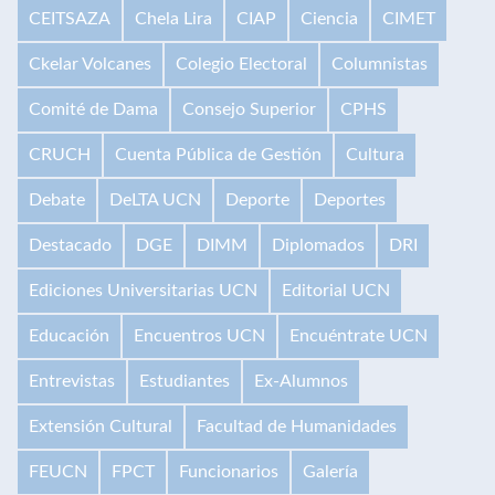
CEITSAZA
Chela Lira
CIAP
Ciencia
CIMET
Ckelar Volcanes
Colegio Electoral
Columnistas
Comité de Dama
Consejo Superior
CPHS
CRUCH
Cuenta Pública de Gestión
Cultura
Debate
DeLTA UCN
Deporte
Deportes
Destacado
DGE
DIMM
Diplomados
DRI
Ediciones Universitarias UCN
Editorial UCN
Educación
Encuentros UCN
Encuéntrate UCN
Entrevistas
Estudiantes
Ex-Alumnos
Extensión Cultural
Facultad de Humanidades
FEUCN
FPCT
Funcionarios
Galería