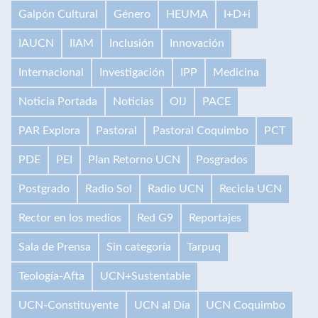
Galpón Cultural
Género
HEUMA
I+D+i
IAUCN
IIAM
Inclusión
Innovación
Internacional
Investigación
IPP
Medicina
Noticia Portada
Noticias
OIJ
PACE
PAR Explora
Pastoral
Pastoral Coquimbo
PCT
PDE
PEI
Plan Retorno UCN
Posgrados
Postgrado
Radio Sol
Radio UCN
Recicla UCN
Rector en los medios
Red G9
Reportajes
Sala de Prensa
Sin categoría
Tarpuq
Teología-Afta
UCN+Sustentable
UCN-Constituyente
UCN al Día
UCN Coquimbo