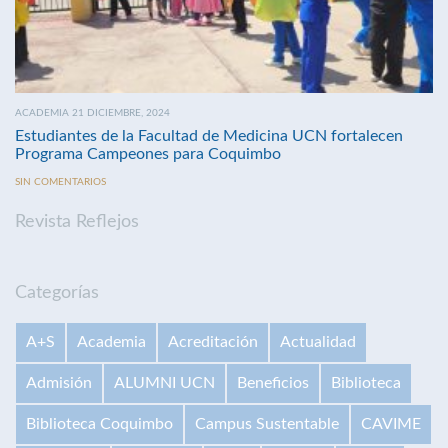
ACADEMIA 21 DICIEMBRE, 2024
Estudiantes de la Facultad de Medicina UCN fortalecen
Programa Campeones para Coquimbo
SIN COMENTARIOS
Revista Reflejos
Categorías
A+S
Academia
Acreditación
Actualidad
Admisión
ALUMNI UCN
Beneficios
Biblioteca
Biblioteca Coquimbo
Campus Sustentable
CAVIME