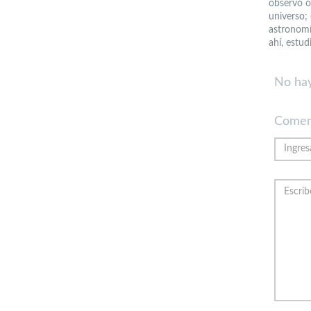
observó o
universo;
astronomí
ahí, estud
No hay
Comen