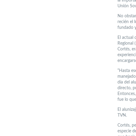
la importa
Unión Sov
No obstant
recién el 
fundado y
El actual
Regional 
Cortés, er
experienc
encargars
“Hasta es
manejado 
día del a
directo, 
Entonces, 
fue lo que
El aluniza
TVN.
Cortés, p
especie de