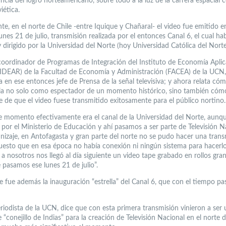
ncia del logro norteamericano, sobre todo a la luz de la carrera espacial c
iética.
e, en el norte de Chile -entre Iquique y Chañaral- el video fue emitido e
lunes 21 de julio, transmisión realizada por el entonces Canal 6, el cual ha
 dirigido por la Universidad del Norte (hoy Universidad Católica del Nort
 coordinador de Programas de Integración del Instituto de Economía Apli
(IDEAR) de la Facultad de Economía y Administración (FACEA) de la UC
a en ese entonces jefe de Prensa de la señal televisiva; y ahora relata có
ia no solo como espectador de un momento histórico, sino también cóm
e de que el video fuese transmitido exitosamente para el público nortino.
e momento efectivamente era el canal de la Universidad del Norte, aunqu
por el Ministerio de Educación y ahí pasamos a ser parte de Televisión Na
lunizaje, en Antofagasta y gran parte del norte no se pudo hacer una tran
puesto que en esa época no había conexión ni ningún sistema para hacerlo
a nosotros nos llegó al día siguiente un video tape grabado en rollos gra
 pasamos ese lunes 21 de julio”.
je fue además la inauguración “estrella” del Canal 6, que con el tiempo pas
eriodista de la UCN, dice que con esta primera transmisión vinieron a ser
 “conejillo de Indias” para la creación de Televisión Nacional en el norte d