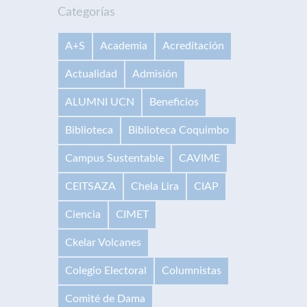
Categorías
A+S
Academia
Acreditación
Actualidad
Admisión
ALUMNI UCN
Beneficios
Biblioteca
Biblioteca Coquimbo
Campus Sustentable
CAVIME
CEITSAZA
Chela Lira
CIAP
Ciencia
CIMET
Ckelar Volcanes
Colegio Electoral
Columnistas
Comité de Dama