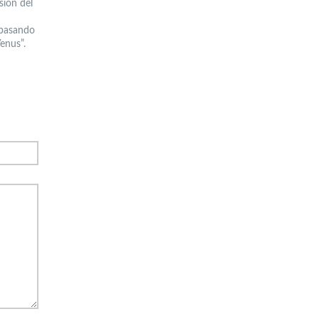
sión del
 pasando
enus”.