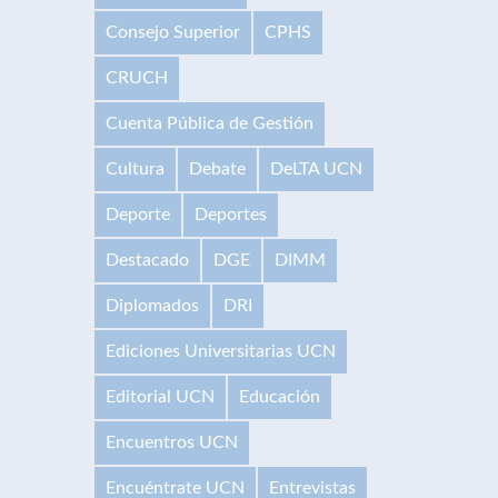
Consejo Superior
CPHS
CRUCH
Cuenta Pública de Gestión
Cultura
Debate
DeLTA UCN
Deporte
Deportes
Destacado
DGE
DIMM
Diplomados
DRI
Ediciones Universitarias UCN
Editorial UCN
Educación
Encuentros UCN
Encuéntrate UCN
Entrevistas