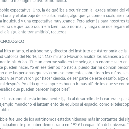
 mucho más significativo el momento.
oble expectativa. Uno, la de qué iba a ocurrir con la llegada misma del via
la Luna y el alunizaje de los astronautas, algo que ya como a cualquier mo
a inquietud y una expectativa muy grande. Pero además para nosotros 
 hecho de que todo ocurriera bien, todo normal, y luego que nos llegara el
el día siguiente transmitirlo”, recuerda.
ECNOLÓGICO
al hito mismo, el astrónomo y director del Instituto de Astronomía de la
ad Católica del Norte, Dr. Maximiliano Moyano, analiza los alcances a 52
ento histórico. “Fue un enorme salto en tecnología, un enorme salto en 
 se pueden hacer. Yo en ese tiempo no nacía, puedo dar mi opinión person
ho que las personas que vivieron ese momento, sobre todo los niños, se s
os y se motivaron por hacer ciencia, de ser parte de este desafío, algo 
 mí después. Yo diría que siempre es bueno ir más allá de los que se cono
esafíos que pueden parecer imposibles”.
 la astronomía está íntimamente ligada al desarrollo de la carrera espacia
jemplo mencionó el lanzamiento de equipos al espacio, como el telescop
Hubble.
ble fue uno de los astrónomos estadounidenses más importantes del sig
incipalmente por haber demostrado en 1929 la expansión del universo. “