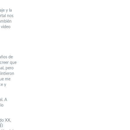
je y la
rtal nos
también
 video
 años de
creer que
al, pero
intieron
que me
ce y
l. A
io
lo XX,
Él