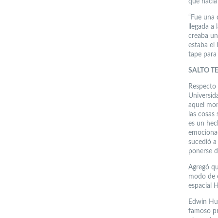
que hacía
“Fue una d
llegada a 
creaba un
estaba el
tape para 
SALTO T
Respecto 
Universid
aquel mom
las cosas
es un hec
emocionad
sucedió a
ponerse d
Agregó que
modo de e
espacial 
Edwin Hub
famoso pr