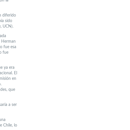
on la
n diferido
bía sido
e, UCN).
cada
N, Herman
mo fue esa
o fue
e ya era
cional. El
smisión en
.
ndes, que
aría a ser
 una
e Chile, lo