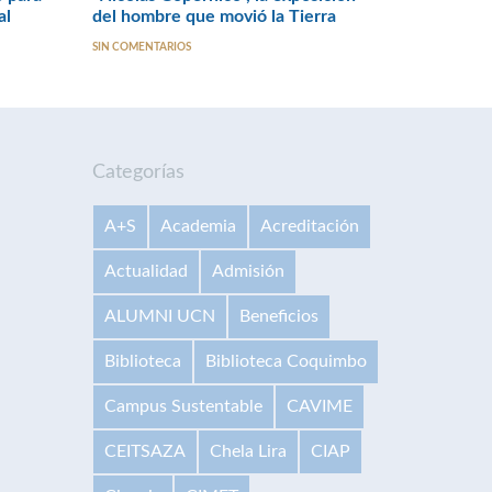
al
del hombre que movió la Tierra
SIN COMENTARIOS
Categorías
A+S
Academia
Acreditación
Actualidad
Admisión
ALUMNI UCN
Beneficios
Biblioteca
Biblioteca Coquimbo
Campus Sustentable
CAVIME
CEITSAZA
Chela Lira
CIAP