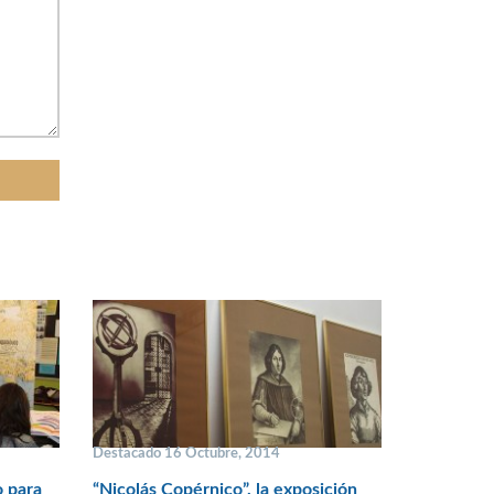
Destacado 16 Octubre, 2014
o para
“Nicolás Copérnico”, la exposición