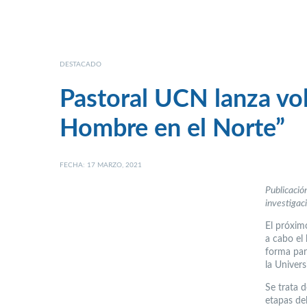
DESTACADO
Pastoral UCN lanza vol
Hombre en el Norte”
FECHA: 17 MARZO, 2021
Publicació
investigac
El próximo
a cabo el
forma part
la Univer
Se trata 
etapas del