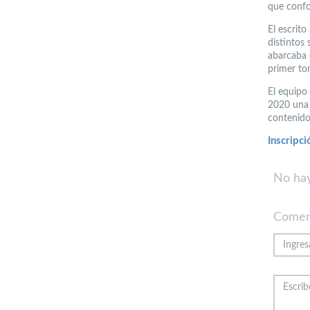
que conf
El escrit
distintos
abarcaba 
primer to
El equipo
2020 una 
contenido
Inscripci
No hay
Comen