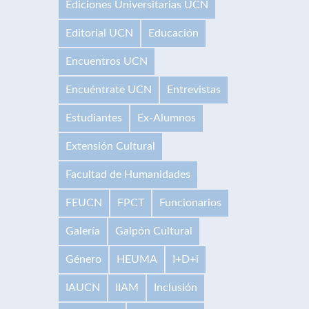
Ediciones Universitarias UCN
Editorial UCN
Educación
Encuentros UCN
Encuéntrate UCN
Entrevistas
Estudiantes
Ex-Alumnos
Extensión Cultural
Facultad de Humanidades
FEUCN
FPCT
Funcionarios
Galería
Galpón Cultural
Género
HEUMA
I+D+i
IAUCN
IIAM
Inclusión