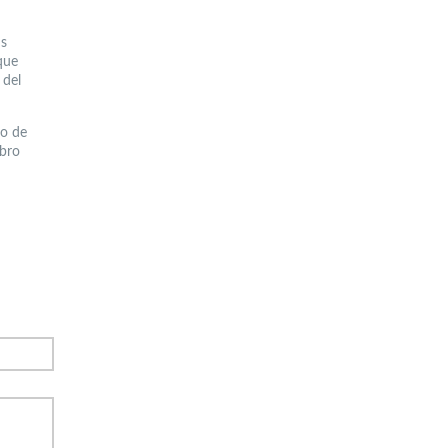
us
que
 del
so de
ibro