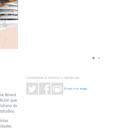
1
2
COMPARTIR LA NOTICIA A TRAVÉS DE:
Enviar a un amigo
se llevará
dición que
istiana de
estudios.
intas
nidades