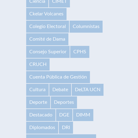
Ciencia
CIMET
Ckelar Volcanes
Colegio Electoral
Columnistas
Comité de Dama
Consejo Superior
CPHS
CRUCH
Cuenta Pública de Gestión
Cultura
Debate
DeLTA UCN
Deporte
Deportes
Destacado
DGE
DIMM
Diplomados
DRI