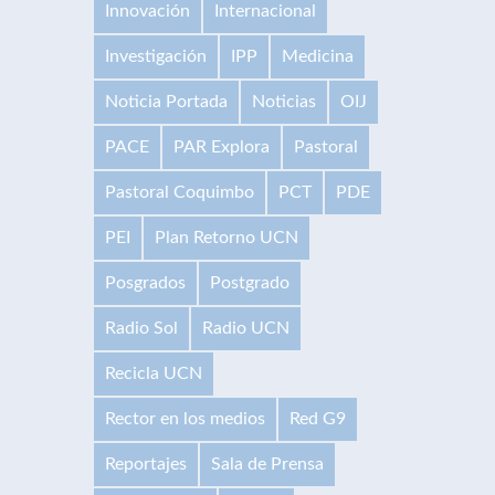
Innovación
Internacional
Investigación
IPP
Medicina
Noticia Portada
Noticias
OIJ
PACE
PAR Explora
Pastoral
Pastoral Coquimbo
PCT
PDE
PEI
Plan Retorno UCN
Posgrados
Postgrado
Radio Sol
Radio UCN
Recicla UCN
Rector en los medios
Red G9
Reportajes
Sala de Prensa