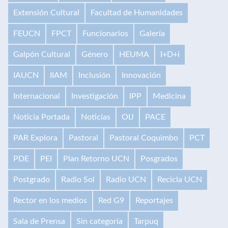
Extensión Cultural
Facultad de Humanidades
FEUCN
FPCT
Funcionarios
Galería
Galpón Cultural
Género
HEUMA
I+D+i
IAUCN
IIAM
Inclusión
Innovación
Internacional
Investigación
IPP
Medicina
Noticia Portada
Noticias
OIJ
PACE
PAR Explora
Pastoral
Pastoral Coquimbo
PCT
PDE
PEI
Plan Retorno UCN
Posgrados
Postgrado
Radio Sol
Radio UCN
Recicla UCN
Rector en los medios
Red G9
Reportajes
Sala de Prensa
Sin categoría
Tarpuq