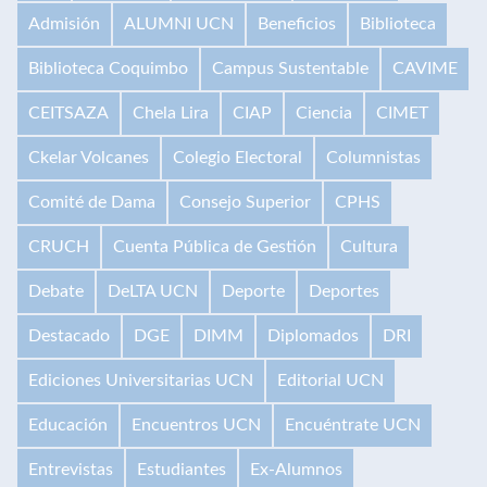
Admisión
ALUMNI UCN
Beneficios
Biblioteca
Biblioteca Coquimbo
Campus Sustentable
CAVIME
CEITSAZA
Chela Lira
CIAP
Ciencia
CIMET
Ckelar Volcanes
Colegio Electoral
Columnistas
Comité de Dama
Consejo Superior
CPHS
CRUCH
Cuenta Pública de Gestión
Cultura
Debate
DeLTA UCN
Deporte
Deportes
Destacado
DGE
DIMM
Diplomados
DRI
Ediciones Universitarias UCN
Editorial UCN
Educación
Encuentros UCN
Encuéntrate UCN
Entrevistas
Estudiantes
Ex-Alumnos