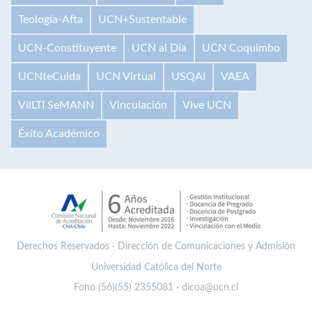
Teología-Afta
UCN+Sustentable
UCN-Constituyente
UCN al Día
UCN Coquimbo
UCNteCuida
UCN Virtual
USQAI
VAEA
VilLTI SeMANN
Vinculación
Vive UCN
Éxito Académico
Derechos Reservados · Dirección de Comunicaciones y Admisión
Universidad Católica del Norte
Fono (56)(55) 2355081 · dicoa@ucn.cl