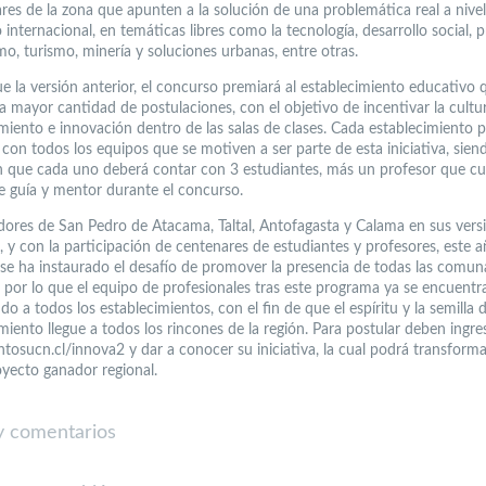
res de la zona que apunten a la solución de una problemática real a nivel 
 internacional, en temáticas libres como la tecnología, desarrollo social,
o, turismo, minería y soluciones urbanas, entre otras.
ue la versión anterior, el concurso premiará al establecimiento educativo 
a mayor cantidad de postulaciones, con el objetivo de incentivar la cultur
iento e innovación dentro de las salas de clases. Cada establecimiento 
 con todos los equipos que se motiven a ser parte de esta iniciativa, sien
ón que cada uno deberá contar con 3 estudiantes, más un profesor que cu
e guía y mentor durante el concurso.
ores de San Pedro de Atacama, Taltal, Antofagasta y Calama en sus vers
, y con la participación de centenares de estudiantes y profesores, este a
se ha instaurado el desafío de promover la presencia de todas las comun
 por lo que el equipo de profesionales tras este programa ya se encuentr
o a todos los establecimientos, con el fin de que el espíritu y la semilla d
iento llegue a todos los rincones de la región. Para postular deben ingre
tosucn.cl/innova2 y dar a conocer su iniciativa, la cual podrá transforma
yecto ganador regional.
 comentarios