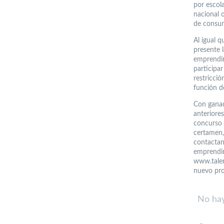
por escola
nacional o
de consum
Al igual q
presente l
emprendim
participar
restricci
función d
Con ganad
anteriores
concurso 
certamen,
contactand
emprendim
www.talen
nuevo pro
No hay