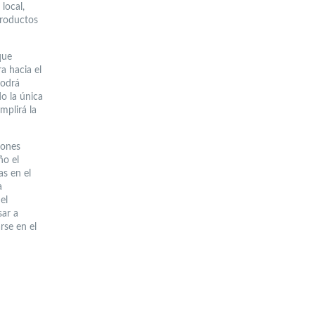
local,
 productos
que
a hacia el
podrá
do la única
mplirá la
iones
ño el
as en el
a
el
sar a
rse en el