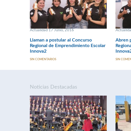
Actualidad 17 Junio, 2016
Actualid
Llaman a postular al Concurso
Abren p
Regional de Emprendimiento Escolar
Regiona
Innova2
Innova
SIN COMENTARIOS
SIN COME
Noticias Destacadas