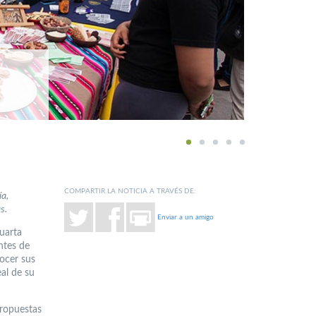
1
2
3
4
5
COMPARTIR LA NOTICIA A TRAVÉS DE:
ía,
s.
Enviar a un amigo
cuarta
ntes de
ocer sus
al de su
propuestas