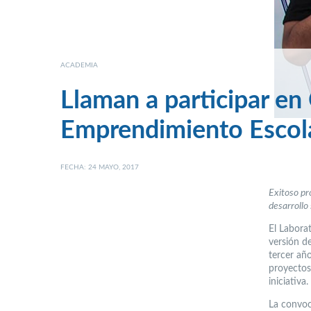
ACADEMIA
Llaman a participar en
Emprendimiento Escol
FECHA: 24 MAYO, 2017
Exitoso pr
desarrollo
El Labora
versión d
tercer añ
proyectos
iniciativa.
La convoc