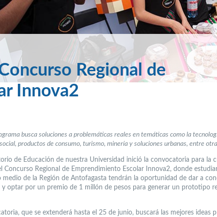
 Concurso Regional de
ar Innova2
ograma busca soluciones a problemáticas reales en temáticas como la tecnolog
 social, productos de consumo, turismo, minería y soluciones urbanas, entre otra
torio de Educación de nuestra Universidad inició la convocatoria para la 
el Concurso Regional de Emprendimiento Escolar Innova2, donde estudia
o medio de la Región de Antofagasta tendrán la oportunidad de dar a con
 y optar por un premio de 1 millón de pesos para generar un prototipo re
atoria, que se extenderá hasta el 25 de junio, buscará las mejores ideas 