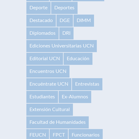
Deporte
Deportes
Destacado
DGE
DIMM
Diplomados
DRI
Ediciones Universitarias UCN
Editorial UCN
Educación
Encuentros UCN
Encuéntrate UCN
Entrevistas
Estudiantes
Ex-Alumnos
Extensión Cultural
Facultad de Humanidades
FEUCN
FPCT
Funcionarios