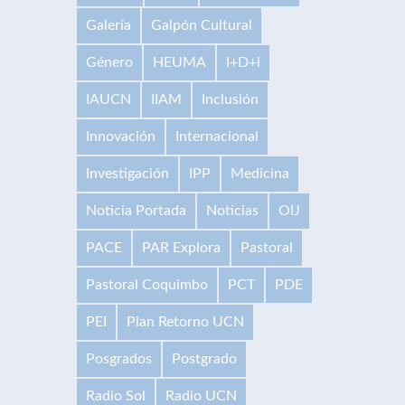
Galería
Galpón Cultural
Género
HEUMA
I+D+i
IAUCN
IIAM
Inclusión
Innovación
Internacional
Investigación
IPP
Medicina
Noticia Portada
Noticias
OIJ
PACE
PAR Explora
Pastoral
Pastoral Coquimbo
PCT
PDE
PEI
Plan Retorno UCN
Posgrados
Postgrado
Radio Sol
Radio UCN