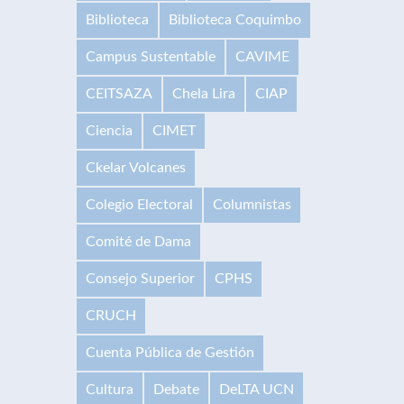
Biblioteca
Biblioteca Coquimbo
Campus Sustentable
CAVIME
CEITSAZA
Chela Lira
CIAP
Ciencia
CIMET
Ckelar Volcanes
Colegio Electoral
Columnistas
Comité de Dama
Consejo Superior
CPHS
CRUCH
Cuenta Pública de Gestión
Cultura
Debate
DeLTA UCN