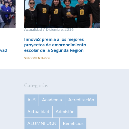
Actualidad 7 Diciembre, 2016
Innova2 premia a los mejores
proyectos de emprendimiento
ova2
escolar de la Segunda Región
SIN COMENTARIOS
Categorías
A+S
Academia
Acreditación
Actualidad
Admisión
ALUMNI UCN
Beneficios