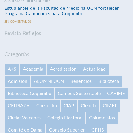
ACADEMIA 21 DICIEMBRE, 2024
Estudiantes de la Facultad de Medicina UCN fortalecen
Programa Campeones para Coquimbo
SIN COMENTARIOS
Revista Reflejos
Categorías
A+S
Academia
Acreditación
Actualidad
Admisión
ALUMNI UCN
Beneficios
Biblioteca
Biblioteca Coquimbo
Campus Sustentable
CAVIME
CEITSAZA
Chela Lira
CIAP
Ciencia
CIMET
Ckelar Volcanes
Colegio Electoral
Columnistas
Comité de Dama
Consejo Superior
CPHS