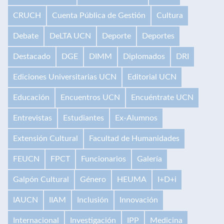
CRUCH
Cuenta Pública de Gestión
Cultura
Debate
DeLTA UCN
Deporte
Deportes
Destacado
DGE
DIMM
Diplomados
DRI
Ediciones Universitarias UCN
Editorial UCN
Educación
Encuentros UCN
Encuéntrate UCN
Entrevistas
Estudiantes
Ex-Alumnos
Extensión Cultural
Facultad de Humanidades
FEUCN
FPCT
Funcionarios
Galería
Galpón Cultural
Género
HEUMA
I+D+i
IAUCN
IIAM
Inclusión
Innovación
Internacional
Investigación
IPP
Medicina