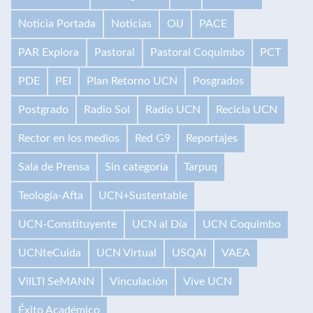
Noticia Portada
Noticias
OIJ
PACE
PAR Explora
Pastoral
Pastoral Coquimbo
PCT
PDE
PEI
Plan Retorno UCN
Posgrados
Postgrado
Radio Sol
Radio UCN
Recicla UCN
Rector en los medios
Red G9
Reportajes
Sala de Prensa
Sin categoría
Tarpuq
Teología-Afta
UCN+Sustentable
UCN-Constituyente
UCN al Día
UCN Coquimbo
UCNteCuida
UCN Virtual
USQAI
VAEA
VilLTI SeMANN
Vinculación
Vive UCN
Éxito Académico