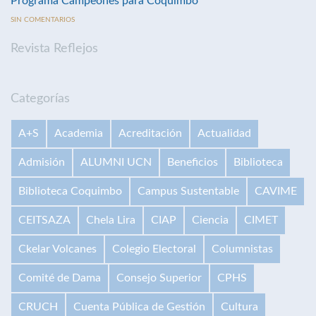
Programa Campeones para Coquimbo
SIN COMENTARIOS
Revista Reflejos
Categorías
A+S
Academia
Acreditación
Actualidad
Admisión
ALUMNI UCN
Beneficios
Biblioteca
Biblioteca Coquimbo
Campus Sustentable
CAVIME
CEITSAZA
Chela Lira
CIAP
Ciencia
CIMET
Ckelar Volcanes
Colegio Electoral
Columnistas
Comité de Dama
Consejo Superior
CPHS
CRUCH
Cuenta Pública de Gestión
Cultura