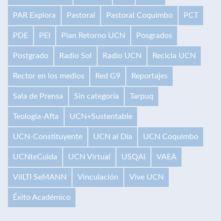
PAR Explora
Pastoral
Pastoral Coquimbo
PCT
PDE
PEI
Plan Retorno UCN
Posgrados
Postgrado
Radio Sol
Radio UCN
Recicla UCN
Rector en los medios
Red G9
Reportajes
Sala de Prensa
Sin categoría
Tarpuq
Teología-Afta
UCN+Sustentable
UCN-Constituyente
UCN al Día
UCN Coquimbo
UCNteCuida
UCN Virtual
USQAI
VAEA
VilLTI SeMANN
Vinculación
Vive UCN
Éxito Académico