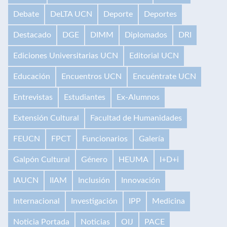
Debate
DeLTA UCN
Deporte
Deportes
Destacado
DGE
DIMM
Diplomados
DRI
Ediciones Universitarias UCN
Editorial UCN
Educación
Encuentros UCN
Encuéntrate UCN
Entrevistas
Estudiantes
Ex-Alumnos
Extensión Cultural
Facultad de Humanidades
FEUCN
FPCT
Funcionarios
Galería
Galpón Cultural
Género
HEUMA
I+D+i
IAUCN
IIAM
Inclusión
Innovación
Internacional
Investigación
IPP
Medicina
Noticia Portada
Noticias
OIJ
PACE