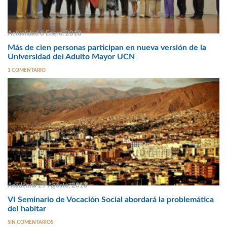
Actualidad 8 Enero, 2018
Más de cien personas participan en nueva versión de la
Universidad del Adulto Mayor UCN
1 COMENTARIO
Academia 29 Agosto, 2018
VI Seminario de Vocación Social abordará la problemática
del habitar
SIN COMENTARIOS