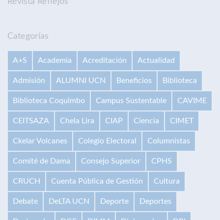
Revista Reflejos
Categorías
A+S
Academia
Acreditación
Actualidad
Admisión
ALUMNI UCN
Beneficios
Biblioteca
Biblioteca Coquimbo
Campus Sustentable
CAVIME
CEITSAZA
Chela Lira
CIAP
Ciencia
CIMET
Ckelar Volcanes
Colegio Electoral
Columnistas
Comité de Dama
Consejo Superior
CPHS
CRUCH
Cuenta Pública de Gestión
Cultura
Debate
DeLTA UCN
Deporte
Deportes