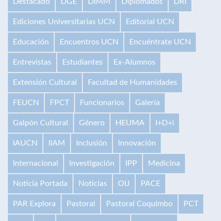
Destacado
DGE
DIMM
Diplomados
DRI
Ediciones Universitarias UCN
Editorial UCN
Educación
Encuentros UCN
Encuéntrate UCN
Entrevistas
Estudiantes
Ex-Alumnos
Extensión Cultural
Facultad de Humanidades
FEUCN
FPCT
Funcionarios
Galería
Galpón Cultural
Género
HEUMA
I+D+i
IAUCN
IIAM
Inclusión
Innovación
Internacional
Investigación
IPP
Medicina
Noticia Portada
Noticias
OIJ
PACE
PAR Explora
Pastoral
Pastoral Coquimbo
PCT