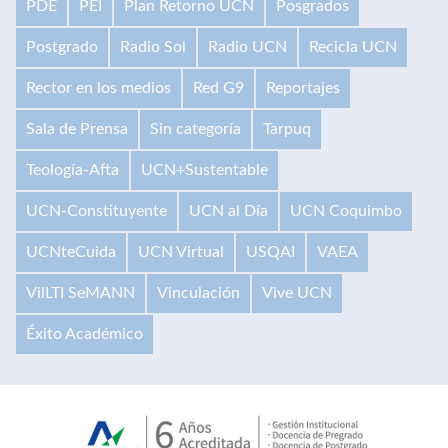
PDE
PEI
Plan Retorno UCN
Posgrados
Postgrado
Radio Sol
Radio UCN
Recicla UCN
Rector en los medios
Red G9
Reportajes
Sala de Prensa
Sin categoría
Tarpuq
Teología-Afta
UCN+Sustentable
UCN-Constituyente
UCN al Día
UCN Coquimbo
UCNteCuida
UCN Virtual
USQAI
VAEA
VilLTI SeMANN
Vinculación
Vive UCN
Éxito Académico