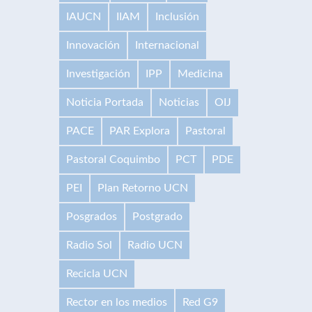
IAUCN
IIAM
Inclusión
Innovación
Internacional
Investigación
IPP
Medicina
Noticia Portada
Noticias
OIJ
PACE
PAR Explora
Pastoral
Pastoral Coquimbo
PCT
PDE
PEI
Plan Retorno UCN
Posgrados
Postgrado
Radio Sol
Radio UCN
Recicla UCN
Rector en los medios
Red G9