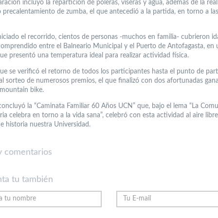
ración incluyó la repartición de poleras, viseras y agua, además de la rea
 precalentamiento de zumba, el que antecedió a la partida, en torno a la
iciado el recorrido, cientos de personas -muchos en familia- cubrieron id
comprendido entre el Balneario Municipal y el Puerto de Antofagasta, en
e presentó una temperatura ideal para realizar actividad física.
e se verificó el retorno de todos los participantes hasta el punto de part
o al sorteo de numerosos premios, el que finalizó con dos afortunadas gan
 mountain bike.
 concluyó la “Caminata Familiar 60 Años UCN” que, bajo el lema “La Com
ria celebra en torno a la vida sana”, celebró con esta actividad al aire libre
e historia nuestra Universidad.
 comentarios
ta tu también