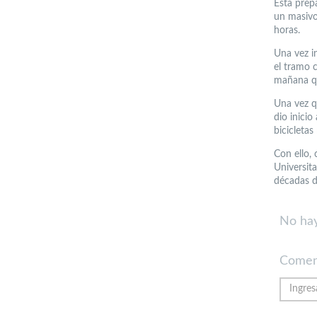
Esta prepa
un masivo
horas.
Una vez in
el tramo 
mañana qu
Una vez qu
dio inici
bicicletas
Con ello,
Universita
décadas d
No hay
Comen