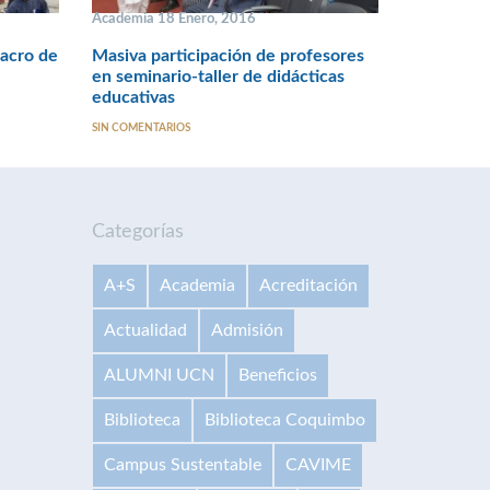
Academia 18 Enero, 2016
lacro de
Masiva participación de profesores
en seminario-taller de didácticas
educativas
SIN COMENTARIOS
Categorías
A+S
Academia
Acreditación
Actualidad
Admisión
ALUMNI UCN
Beneficios
Biblioteca
Biblioteca Coquimbo
Campus Sustentable
CAVIME