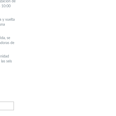
lización de
s 10:00
a y vuelta
 una
ida, se
adoras de
unidad
 las seis