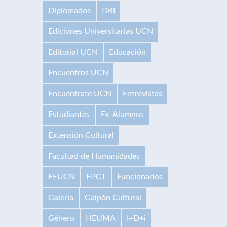
Diplomados
DRI
Ediciones Universitarias UCN
Editorial UCN
Educación
Encuentros UCN
Encuéntrate UCN
Entrevistas
Estudiantes
Ex-Alumnos
Extensión Cultural
Facultad de Humanidades
FEUCN
FPCT
Funcionarios
Galería
Galpón Cultural
Género
HEUMA
I+D+i