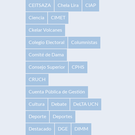
CEITSAZA
Chela Lira
CIAP
Ciencia
CIMET
Ckelar Volcanes
Colegio Electoral
Columnistas
Comité de Dama
Consejo Superior
CPHS
CRUCH
Cuenta Pública de Gestión
Cultura
Debate
DeLTA UCN
Deporte
Deportes
Destacado
DGE
DIMM