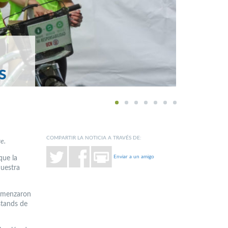
s
1
2
3
4
5
6
7
COMPARTIR LA NOTICIA A TRAVÉS DE:
e.
Enviar a un amigo
que la
nuestra
comenzaron
stands de