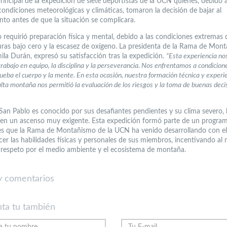
rincipal de la expedición de siete deportistas de la UCN quienes, debido a
condiciones meteorológicas y climáticas, tomaron la decisión de bajar al
o antes de que la situación se complicara.
 requirió preparación física y mental, debido a las condiciones extremas d
ras bajo cero y la escasez de oxígeno. La presidenta de la Rama de Mon
la Durán, expresó su satisfacción tras la expedición.
“Esta experiencia no
 trabajo en equipo, la disciplina y la perseverancia. Nos enfrentamos a condicion
ueba el cuerpo y la mente. En esta ocasión, nuestra formación técnica y experi
alta montaña nos permitió la evaluación de los riesgos y la toma de buenas deci
 San Pablo es conocido por sus desafiantes pendientes y su clima severo, 
 en un ascenso muy exigente. Esta expedición formó parte de un progra
es que la Rama de Montañismo de la UCN ha venido desarrollando con el
ecer las habilidades físicas y personales de sus miembros, incentivando al
 respeto por el medio ambiente y el ecosistema de montaña.
 comentarios
ta tu también