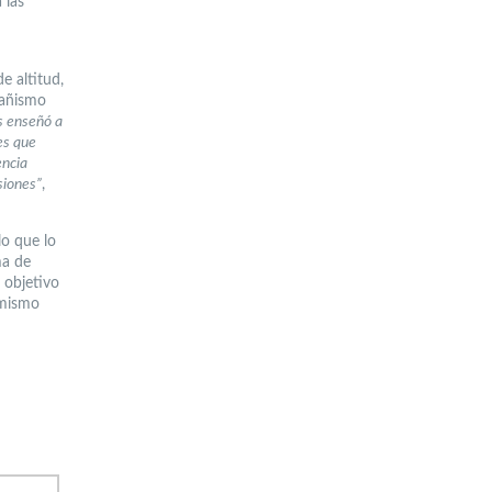
 las
e altitud,
tañismo
s enseñó a
es que
encia
siones”
,
lo que lo
ma de
 objetivo
 mismo