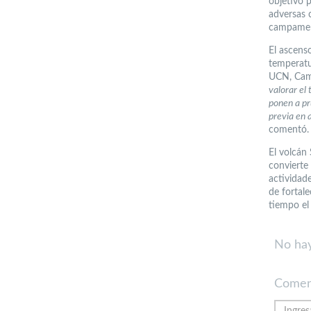
objetivo p
adversas 
campament
El ascenso
temperatu
UCN, Cami
valorar el
ponen a pr
previa en 
comentó.
El volcán
convierte
actividad
de fortal
tiempo el
No hay
Comen