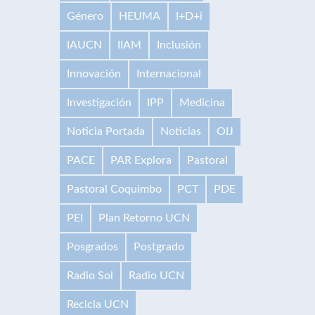
Género
HEUMA
I+D+i
IAUCN
IIAM
Inclusión
Innovación
Internacional
Investigación
IPP
Medicina
Noticia Portada
Noticias
OIJ
PACE
PAR Explora
Pastoral
Pastoral Coquimbo
PCT
PDE
PEI
Plan Retorno UCN
Posgrados
Postgrado
Radio Sol
Radio UCN
Recicla UCN