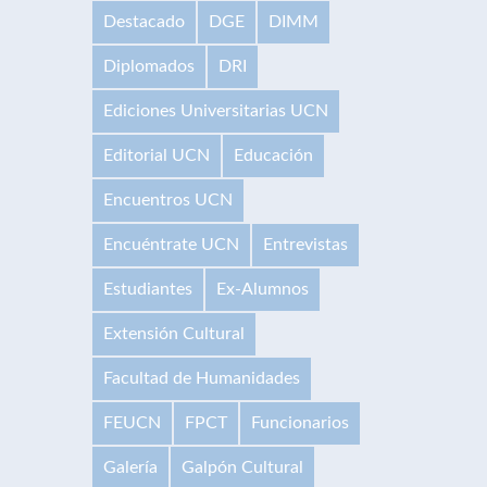
Destacado
DGE
DIMM
Diplomados
DRI
Ediciones Universitarias UCN
Editorial UCN
Educación
Encuentros UCN
Encuéntrate UCN
Entrevistas
Estudiantes
Ex-Alumnos
Extensión Cultural
Facultad de Humanidades
FEUCN
FPCT
Funcionarios
Galería
Galpón Cultural