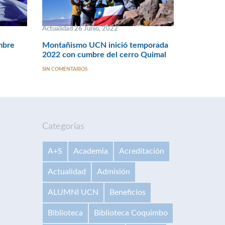
Actualidad 26 Junio, 2022
mbre
Montañismo UCN inició temporada
2022 con cumbre del cerro Quimal
SIN COMENTARIOS
Categorías
A+S
Academia
Acreditación
Actualidad
Admisión
ALUMNI UCN
Beneficios
Biblioteca
Biblioteca Coquimbo