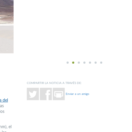
1
2
3
4
5
6
7
COMPARTIR LA NOTICIA A TRAVÉS DE:
Enviar a un amigo
a del
las
los
nm), el