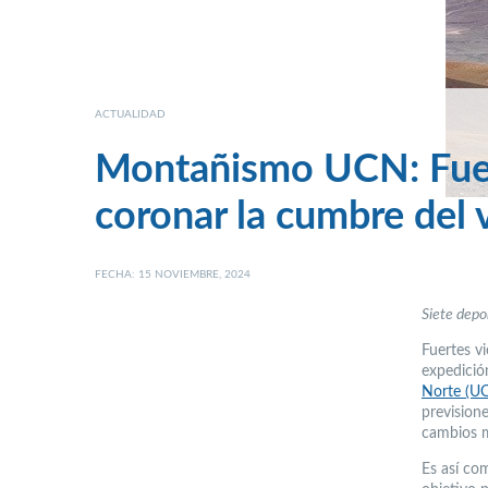
ACTUALIDAD
Montañismo UCN: Fuer
coronar la cumbre del 
FECHA: 15 NOVIEMBRE, 2024
Siete depor
Fuertes v
expedició
Norte (U
prevision
cambios m
Es así co