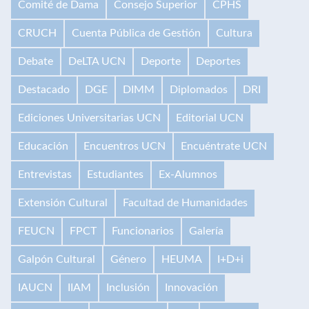
Comité de Dama
Consejo Superior
CPHS
CRUCH
Cuenta Pública de Gestión
Cultura
Debate
DeLTA UCN
Deporte
Deportes
Destacado
DGE
DIMM
Diplomados
DRI
Ediciones Universitarias UCN
Editorial UCN
Educación
Encuentros UCN
Encuéntrate UCN
Entrevistas
Estudiantes
Ex-Alumnos
Extensión Cultural
Facultad de Humanidades
FEUCN
FPCT
Funcionarios
Galería
Galpón Cultural
Género
HEUMA
I+D+i
IAUCN
IIAM
Inclusión
Innovación