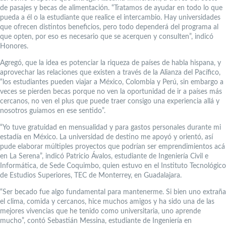
de pasajes y becas de alimentación. “Tratamos de ayudar en todo lo que
pueda a él o la estudiante que realice el intercambio. Hay universidades
que ofrecen distintos beneficios, pero todo dependerá del programa al
que opten, por eso es necesario que se acerquen y consulten”, indicó
Honores.
Agregó, que la idea es potenciar la riqueza de países de habla hispana, y
aprovechar las relaciones que existen a través de la Alianza del Pacífico,
“los estudiantes pueden viajar a México, Colombia y Perú, sin embargo a
veces se pierden becas porque no ven la oportunidad de ir a países más
cercanos, no ven el plus que puede traer consigo una experiencia allá y
nosotros guiamos en ese sentido”.
“Yo tuve gratuidad en mensualidad y para gastos personales durante mi
estadía en México. La universidad de destino me apoyó y orientó, así
pude elaborar múltiples proyectos que podrían ser emprendimientos acá
en La Serena”, indicó Patricio Ávalos, estudiante de Ingeniería Civil e
Informática, de Sede Coquimbo, quien estuvo en el Instituto Tecnológico
de Estudios Superiores, TEC de Monterrey, en Guadalajara.
“Ser becado fue algo fundamental para mantenerme. Si bien uno extraña
el clima, comida y cercanos, hice muchos amigos y ha sido una de las
mejores vivencias que he tenido como universitaria, uno aprende
mucho”, contó Sebastián Messina, estudiante de Ingeniería en