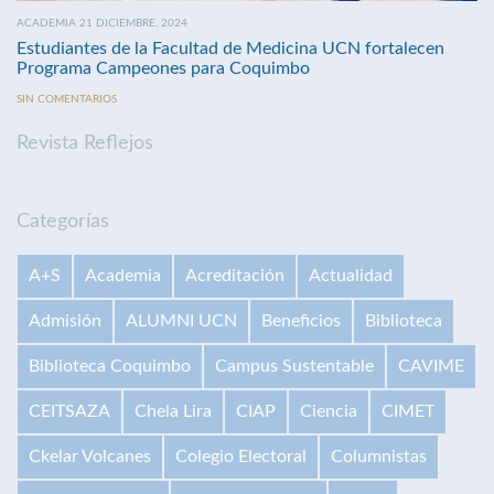
ACADEMIA 21 DICIEMBRE, 2024
Estudiantes de la Facultad de Medicina UCN fortalecen
Programa Campeones para Coquimbo
SIN COMENTARIOS
Revista Reflejos
Categorías
A+S
Academia
Acreditación
Actualidad
Admisión
ALUMNI UCN
Beneficios
Biblioteca
Biblioteca Coquimbo
Campus Sustentable
CAVIME
CEITSAZA
Chela Lira
CIAP
Ciencia
CIMET
Ckelar Volcanes
Colegio Electoral
Columnistas