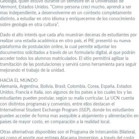
Geología, quien estuvo durante un semestre en la Universidad de
Vermont, Estados Unidos. “Como persona crecí mucho, aprendí a ser
mas independiente, a desenvolverme en un contexto completamente
distinto, a estudiar en otro idioma y enriquecerme de los conocimiento
sobre geología en otra cultura”.
Dado el alto interés que cada año muestran decenas de estudiantes por
realizar una estadía académica en otro país, el PIE presentó su nueva
plataforma de postulación online, la cual permite adjuntar los
documentos solicitados a través de un formulario digital, al que podrán
acceder todos los alumnos matriculados. El sitio permitirá agilizar la
tramitación de las postulaciones y servirá como herramienta para seguir
mejorando el trabajo de la unidad.
HACIA EL MUNDO
Alemania, Argentina, Bolivia, Brasil, Colombia, Corea, España, Estados
Unidos, Francia e Italia, son algunos de los países a los cuales los y las
estudiantes pueden postular, según su malla curricular. La UCN cuenta
con distintos programas y convenios, entre ellos destacan el
International Student Exchange Program (ISEP), donde los estudiantes
pueden acceder de forma mas asequible a alojamiento y alimentación en
países de mayor costo, en comparación a la realidad local.
Otras alternativas disponibles son el Programa de Intercambio Bilateral,
así como el aporte que entrega Atacama Immersion, a través del costo