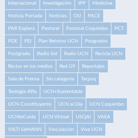
Internacional
Investigación
IPP
Medicina
Noticia Portada
Noticias
OIJ
PACE
PAR Explora
Pastoral
Pastoral Coquimbo
PCT
PDE
PEI
Plan Retorno UCN
Posgrados
Postgrado
Radio Sol
Radio UCN
Recicla UCN
Rector en los medios
Red G9
Reportajes
Sala de Prensa
Sin categoría
Tarpuq
Teología-Afta
UCN+Sustentable
UCN-Constituyente
UCN al Día
UCN Coquimbo
UCNteCuida
UCN Virtual
USQAI
VAEA
VilLTI SeMANN
Vinculación
Vive UCN