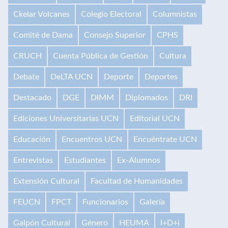
Ckelar Volcanes
Colegio Electoral
Columnistas
Comité de Dama
Consejo Superior
CPHS
CRUCH
Cuenta Pública de Gestión
Cultura
Debate
DeLTA UCN
Deporte
Deportes
Destacado
DGE
DIMM
Diplomados
DRI
Ediciones Universitarias UCN
Editorial UCN
Educación
Encuentros UCN
Encuéntrate UCN
Entrevistas
Estudiantes
Ex-Alumnos
Extensión Cultural
Facultad de Humanidades
FEUCN
FPCT
Funcionarios
Galería
Galpón Cultural
Género
HEUMA
I+D+i