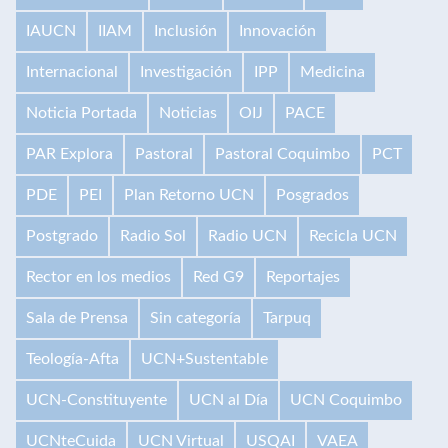
IAUCN
IIAM
Inclusión
Innovación
Internacional
Investigación
IPP
Medicina
Noticia Portada
Noticias
OIJ
PACE
PAR Explora
Pastoral
Pastoral Coquimbo
PCT
PDE
PEI
Plan Retorno UCN
Posgrados
Postgrado
Radio Sol
Radio UCN
Recicla UCN
Rector en los medios
Red G9
Reportajes
Sala de Prensa
Sin categoría
Tarpuq
Teología-Afta
UCN+Sustentable
UCN-Constituyente
UCN al Día
UCN Coquimbo
UCNteCuida
UCN Virtual
USQAI
VAEA