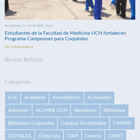
ACADEMIA 21 DICIEMBRE, 2024
Estudiantes de la Facultad de Medicina UCN fortalecen
Programa Campeones para Coquimbo
SIN COMENTARIOS
Revista Reflejos
Categorías
A+S
Academia
Acreditación
Actualidad
Admisión
ALUMNI UCN
Beneficios
Biblioteca
Biblioteca Coquimbo
Campus Sustentable
CAVIME
CEITSAZA
Chela Lira
CIAP
Ciencia
CIMET