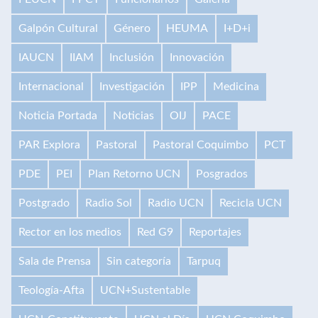
Galpón Cultural
Género
HEUMA
I+D+i
IAUCN
IIAM
Inclusión
Innovación
Internacional
Investigación
IPP
Medicina
Noticia Portada
Noticias
OIJ
PACE
PAR Explora
Pastoral
Pastoral Coquimbo
PCT
PDE
PEI
Plan Retorno UCN
Posgrados
Postgrado
Radio Sol
Radio UCN
Recicla UCN
Rector en los medios
Red G9
Reportajes
Sala de Prensa
Sin categoría
Tarpuq
Teología-Afta
UCN+Sustentable