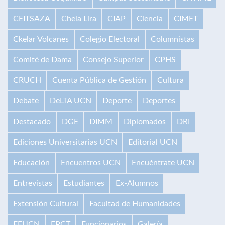
CEITSAZA
Chela Lira
CIAP
Ciencia
CIMET
Ckelar Volcanes
Colegio Electoral
Columnistas
Comité de Dama
Consejo Superior
CPHS
CRUCH
Cuenta Pública de Gestión
Cultura
Debate
DeLTA UCN
Deporte
Deportes
Destacado
DGE
DIMM
Diplomados
DRI
Ediciones Universitarias UCN
Editorial UCN
Educación
Encuentros UCN
Encuéntrate UCN
Entrevistas
Estudiantes
Ex-Alumnos
Extensión Cultural
Facultad de Humanidades
FEUCN
FPCT
Funcionarios
Galería