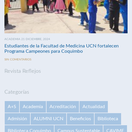
ACADEMIA 21 DICIEMBRE, 2024
Estudiantes de la Facultad de Medicina UCN fortalecen
Programa Campeones para Coquimbo
SIN COMENTARIOS
Revista Reflejos
Categorías
A+S
Academia
Acreditación
Actualidad
Admisión
ALUMNI UCN
Beneficios
Biblioteca
Biblioteca Coquimbo
Campus Sustentable
CAVIME