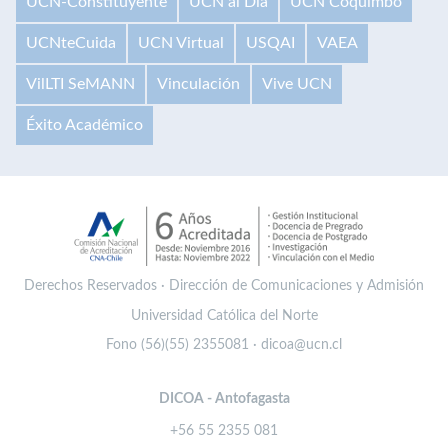
UCN-Constituyente
UCN al Día
UCN Coquimbo
UCNteCuida
UCN Virtual
USQAI
VAEA
VilLTI SeMANN
Vinculación
Vive UCN
Éxito Académico
Derechos Reservados · Dirección de Comunicaciones y Admisión
Universidad Católica del Norte
Fono (56)(55) 2355081 · dicoa@ucn.cl
DICOA - Antofagasta
+56 55 2355 081