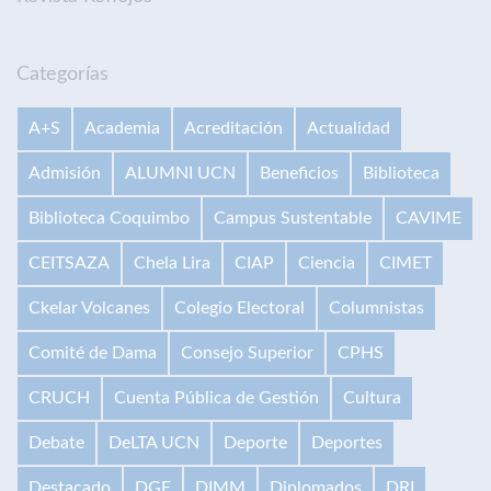
Categorías
A+S
Academia
Acreditación
Actualidad
Admisión
ALUMNI UCN
Beneficios
Biblioteca
Biblioteca Coquimbo
Campus Sustentable
CAVIME
CEITSAZA
Chela Lira
CIAP
Ciencia
CIMET
Ckelar Volcanes
Colegio Electoral
Columnistas
Comité de Dama
Consejo Superior
CPHS
CRUCH
Cuenta Pública de Gestión
Cultura
Debate
DeLTA UCN
Deporte
Deportes
Destacado
DGE
DIMM
Diplomados
DRI