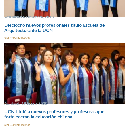
Actualidad 4 Diciembre, 2018
Dieciocho nuevos profesionales tituló Escuela de
Arquitectura de la UCN
SIN COMENTARIOS
Academia 19 Enero, 2020
UCN tituló a nuevos profesores y profesoras que
fortalecerán la educación chilena
SIN COMENTARIOS