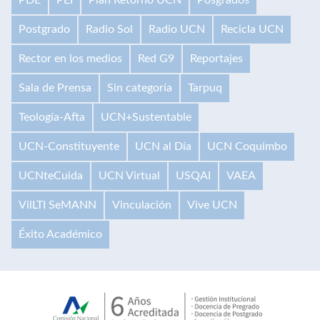
Postgrado
Radio Sol
Radio UCN
Recicla UCN
Rector en los medios
Red G9
Reportajes
Sala de Prensa
Sin categoría
Tarpuq
Teología-Afta
UCN+Sustentable
UCN-Constituyente
UCN al Día
UCN Coquimbo
UCNteCuida
UCN Virtual
USQAI
VAEA
VilLTI SeMANN
Vinculación
Vive UCN
Éxito Académico