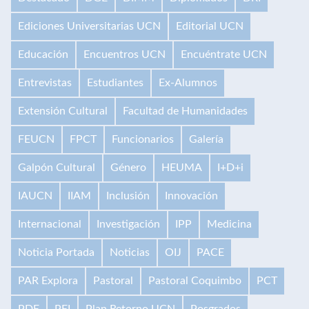
Ediciones Universitarias UCN
Editorial UCN
Educación
Encuentros UCN
Encuéntrate UCN
Entrevistas
Estudiantes
Ex-Alumnos
Extensión Cultural
Facultad de Humanidades
FEUCN
FPCT
Funcionarios
Galería
Galpón Cultural
Género
HEUMA
I+D+i
IAUCN
IIAM
Inclusión
Innovación
Internacional
Investigación
IPP
Medicina
Noticia Portada
Noticias
OIJ
PACE
PAR Explora
Pastoral
Pastoral Coquimbo
PCT
PDE
PEI
Plan Retorno UCN
Posgrados