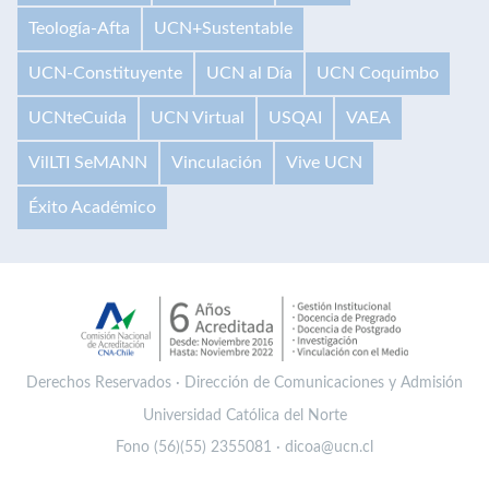
Teología-Afta
UCN+Sustentable
UCN-Constituyente
UCN al Día
UCN Coquimbo
UCNteCuida
UCN Virtual
USQAI
VAEA
VilLTI SeMANN
Vinculación
Vive UCN
Éxito Académico
Derechos Reservados · Dirección de Comunicaciones y Admisión
Universidad Católica del Norte
Fono (56)(55) 2355081 · dicoa@ucn.cl