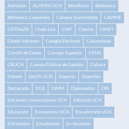
Admisión
ALUMNI UCN
Beneficios
Biblioteca
Biblioteca Coquimbo
Campus Sustentable
CAVIME
CEITSAZA
Chela Lira
CIAP
Ciencia
CIMET
Ckelar Volcanes
Colegio Electoral
Columnistas
Comité de Dama
Consejo Superior
CPHS
CRUCH
Cuenta Pública de Gestión
Cultura
Debate
DeLTA UCN
Deporte
Deportes
Destacado
DGE
DIMM
Diplomados
DRI
Ediciones Universitarias UCN
Editorial UCN
Educación
Encuentros UCN
Encuéntrate UCN
Entrevistas
Estudiantes
Ex-Alumnos