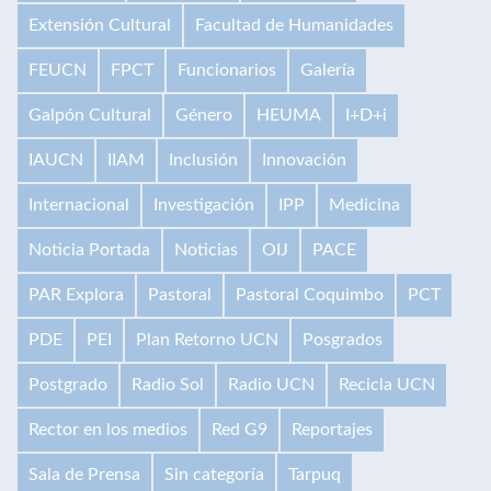
Extensión Cultural
Facultad de Humanidades
FEUCN
FPCT
Funcionarios
Galería
Galpón Cultural
Género
HEUMA
I+D+i
IAUCN
IIAM
Inclusión
Innovación
Internacional
Investigación
IPP
Medicina
Noticia Portada
Noticias
OIJ
PACE
PAR Explora
Pastoral
Pastoral Coquimbo
PCT
PDE
PEI
Plan Retorno UCN
Posgrados
Postgrado
Radio Sol
Radio UCN
Recicla UCN
Rector en los medios
Red G9
Reportajes
Sala de Prensa
Sin categoría
Tarpuq