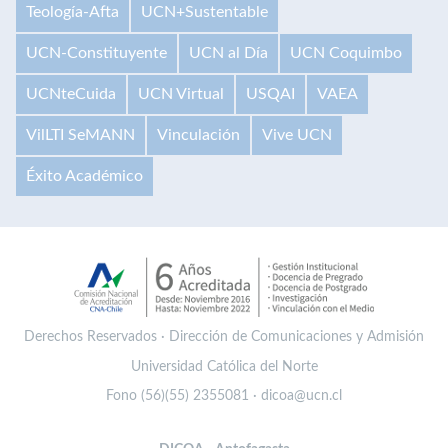
Teología-Afta
UCN+Sustentable
UCN-Constituyente
UCN al Día
UCN Coquimbo
UCNteCuida
UCN Virtual
USQAI
VAEA
VilLTI SeMANN
Vinculación
Vive UCN
Éxito Académico
Derechos Reservados · Dirección de Comunicaciones y Admisión
Universidad Católica del Norte
Fono (56)(55) 2355081 · dicoa@ucn.cl