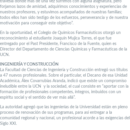
travesía donde más de una vez sufrimos con alguna asignatura, pero
forjamos lazos de amistad, adquirimos conocimientos y experiencias de
nuestros profesores, y estuvimos acompañados de nuestras familias;
todos ellos han sido testigo de los esfuerzos, perseverancia y de nuestra
motivación para conseguir este objetivo”.
En la oportunidad, el Colegio de Químicos Farmacéuticos otorgó un
reconocimiento al estudiante Joaquín Mujica Torres, el que fue
entregado por el Past Presidente, Francisco de la Fuente, quien es
Director del Departamento de Ciencias Químicas y Farmacéuticas de la
UCN.
INGENIERÍA Y CONSTRUCCIÓN
La Facultad de Ciencias de Ingeniería y Construcción entregó sus títulos
a 47 nuevos profesionales. Sobre el particular, el Decano de esa Unidad
Académica, Álex Covarrubias Aranda, indicó que existe un compromiso
ineludible entre la UCN y la sociedad, el cual consiste en “aportar con la
formación de profesionales competentes, íntegros, imbuidos con un
espíritu social y el sentido de ver más allá”.
La autoridad agregó que las ingenierías de la Universidad están en pleno
proceso de renovación de sus programas, para así entregar a la
comunidad regional y nacional, un profesional acorde a las exigencias del
Siglo XXI.