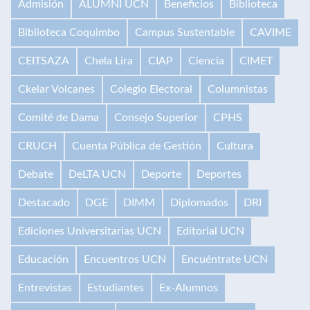
Admisión
ALUMNI UCN
Beneficios
Biblioteca
Biblioteca Coquimbo
Campus Sustentable
CAVIME
CEITSAZA
Chela Lira
CIAP
Ciencia
CIMET
Ckelar Volcanes
Colegio Electoral
Columnistas
Comité de Dama
Consejo Superior
CPHS
CRUCH
Cuenta Pública de Gestión
Cultura
Debate
DeLTA UCN
Deporte
Deportes
Destacado
DGE
DIMM
Diplomados
DRI
Ediciones Universitarias UCN
Editorial UCN
Educación
Encuentros UCN
Encuéntrate UCN
Entrevistas
Estudiantes
Ex-Alumnos