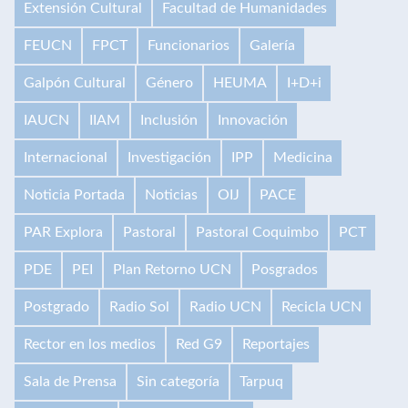
Extensión Cultural
Facultad de Humanidades
FEUCN
FPCT
Funcionarios
Galería
Galpón Cultural
Género
HEUMA
I+D+i
IAUCN
IIAM
Inclusión
Innovación
Internacional
Investigación
IPP
Medicina
Noticia Portada
Noticias
OIJ
PACE
PAR Explora
Pastoral
Pastoral Coquimbo
PCT
PDE
PEI
Plan Retorno UCN
Posgrados
Postgrado
Radio Sol
Radio UCN
Recicla UCN
Rector en los medios
Red G9
Reportajes
Sala de Prensa
Sin categoría
Tarpuq