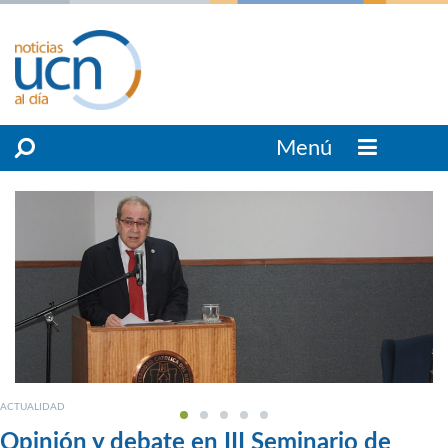
Menú
ACTUALIDAD
Opinión y debate en III Seminario de