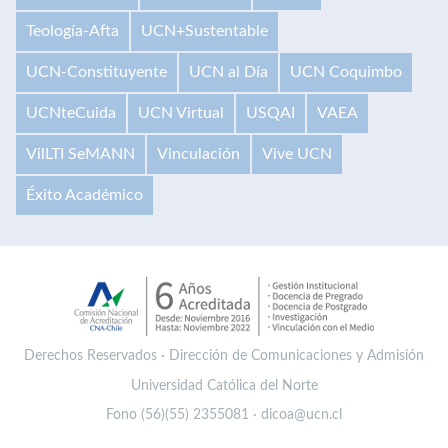
Teología-Afta
UCN+Sustentable
UCN-Constituyente
UCN al Día
UCN Coquimbo
UCNteCuida
UCN Virtual
USQAI
VAEA
VilLTI SeMANN
Vinculación
Vive UCN
Éxito Académico
Derechos Reservados · Dirección de Comunicaciones y Admisión
Universidad Católica del Norte
Fono (56)(55) 2355081 · dicoa@ucn.cl