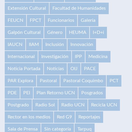
Extensión Cultural
Facultad de Humanidades
FEUCN
FPCT
Funcionarios
Galería
Galpón Cultural
Género
HEUMA
I+D+i
IAUCN
IIAM
Inclusión
Innovación
Internacional
Investigación
IPP
Medicina
Noticia Portada
Noticias
OIJ
PACE
PAR Explora
Pastoral
Pastoral Coquimbo
PCT
PDE
PEI
Plan Retorno UCN
Posgrados
Postgrado
Radio Sol
Radio UCN
Recicla UCN
Rector en los medios
Red G9
Reportajes
Sala de Prensa
Sin categoría
Tarpuq