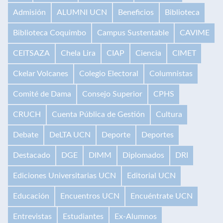
Admisión
ALUMNI UCN
Beneficios
Biblioteca
Biblioteca Coquimbo
Campus Sustentable
CAVIME
CEITSAZA
Chela Lira
CIAP
Ciencia
CIMET
Ckelar Volcanes
Colegio Electoral
Columnistas
Comité de Dama
Consejo Superior
CPHS
CRUCH
Cuenta Pública de Gestión
Cultura
Debate
DeLTA UCN
Deporte
Deportes
Destacado
DGE
DIMM
Diplomados
DRI
Ediciones Universitarias UCN
Editorial UCN
Educación
Encuentros UCN
Encuéntrate UCN
Entrevistas
Estudiantes
Ex-Alumnos