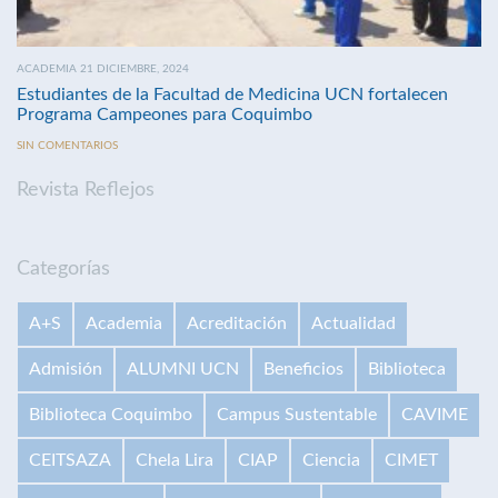
ACADEMIA 21 DICIEMBRE, 2024
Estudiantes de la Facultad de Medicina UCN fortalecen
Programa Campeones para Coquimbo
SIN COMENTARIOS
Revista Reflejos
Categorías
A+S
Academia
Acreditación
Actualidad
Admisión
ALUMNI UCN
Beneficios
Biblioteca
Biblioteca Coquimbo
Campus Sustentable
CAVIME
CEITSAZA
Chela Lira
CIAP
Ciencia
CIMET