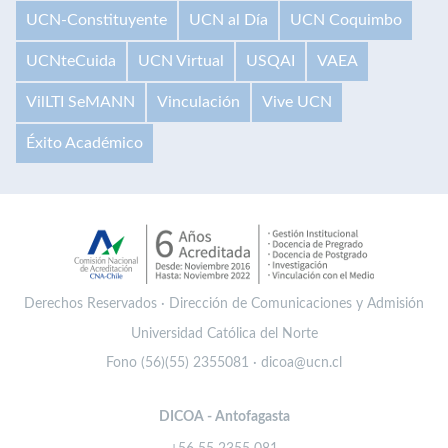
UCN-Constituyente
UCN al Día
UCN Coquimbo
UCNteCuida
UCN Virtual
USQAI
VAEA
VilLTI SeMANN
Vinculación
Vive UCN
Éxito Académico
Derechos Reservados · Dirección de Comunicaciones y Admisión
Universidad Católica del Norte
Fono (56)(55) 2355081 · dicoa@ucn.cl
DICOA - Antofagasta