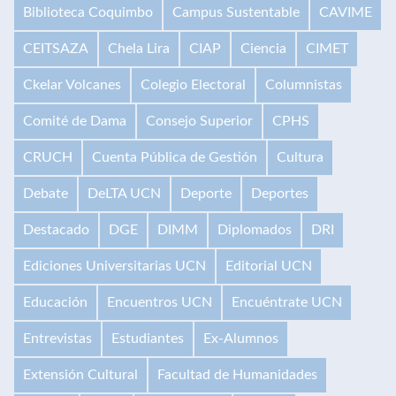
Biblioteca Coquimbo
Campus Sustentable
CAVIME
CEITSAZA
Chela Lira
CIAP
Ciencia
CIMET
Ckelar Volcanes
Colegio Electoral
Columnistas
Comité de Dama
Consejo Superior
CPHS
CRUCH
Cuenta Pública de Gestión
Cultura
Debate
DeLTA UCN
Deporte
Deportes
Destacado
DGE
DIMM
Diplomados
DRI
Ediciones Universitarias UCN
Editorial UCN
Educación
Encuentros UCN
Encuéntrate UCN
Entrevistas
Estudiantes
Ex-Alumnos
Extensión Cultural
Facultad de Humanidades