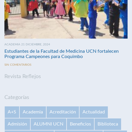
ACADEMIA 21 DICIEMBRE, 2024
Estudiantes de la Facultad de Medicina UCN fortalecen
Programa Campeones para Coquimbo
SIN COMENTARIOS
Revista Reflejos
Categorías
A+S
Academia
Acreditación
Actualidad
Admisión
ALUMNI UCN
Beneficios
Biblioteca