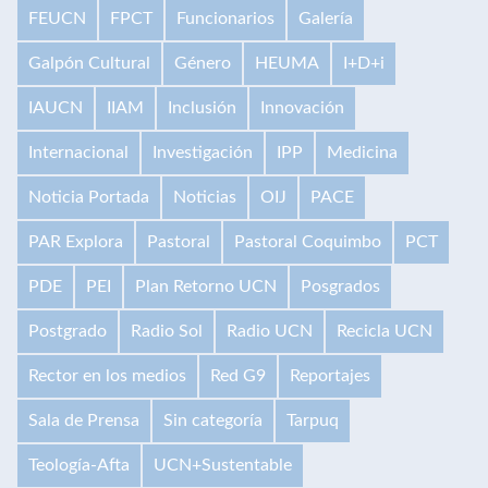
FEUCN
FPCT
Funcionarios
Galería
Galpón Cultural
Género
HEUMA
I+D+i
IAUCN
IIAM
Inclusión
Innovación
Internacional
Investigación
IPP
Medicina
Noticia Portada
Noticias
OIJ
PACE
PAR Explora
Pastoral
Pastoral Coquimbo
PCT
PDE
PEI
Plan Retorno UCN
Posgrados
Postgrado
Radio Sol
Radio UCN
Recicla UCN
Rector en los medios
Red G9
Reportajes
Sala de Prensa
Sin categoría
Tarpuq
Teología-Afta
UCN+Sustentable