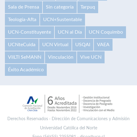
Sala de Prensa
Sin categoría
Tarpuq
Teología-Afta
UCN+Sustentable
UCN-Constituyente
UCN al Día
UCN Coquimbo
UCNteCuida
UCN Virtual
USQAI
VAEA
VilLTI SeMANN
Vinculación
Vive UCN
Éxito Académico
Derechos Reservados · Dirección de Comunicaciones y Admisión
Universidad Católica del Norte