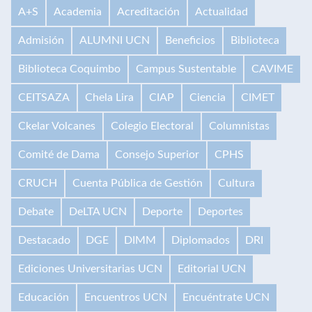
A+S
Academia
Acreditación
Actualidad
Admisión
ALUMNI UCN
Beneficios
Biblioteca
Biblioteca Coquimbo
Campus Sustentable
CAVIME
CEITSAZA
Chela Lira
CIAP
Ciencia
CIMET
Ckelar Volcanes
Colegio Electoral
Columnistas
Comité de Dama
Consejo Superior
CPHS
CRUCH
Cuenta Pública de Gestión
Cultura
Debate
DeLTA UCN
Deporte
Deportes
Destacado
DGE
DIMM
Diplomados
DRI
Ediciones Universitarias UCN
Editorial UCN
Educación
Encuentros UCN
Encuéntrate UCN