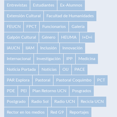
Entrevistas
Estudiantes
Ex-Alumnos
Extensión Cultural
Facultad de Humanidades
FEUCN
FPCT
Funcionarios
Galería
Galpón Cultural
Género
HEUMA
I+D+i
IAUCN
IIAM
Inclusión
Innovación
Internacional
Investigación
IPP
Medicina
Noticia Portada
Noticias
OIJ
PACE
PAR Explora
Pastoral
Pastoral Coquimbo
PCT
PDE
PEI
Plan Retorno UCN
Posgrados
Postgrado
Radio Sol
Radio UCN
Recicla UCN
Rector en los medios
Red G9
Reportajes