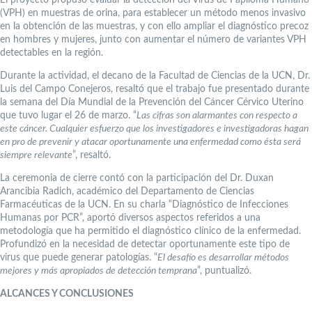
El proyecto propuso evaluar la detección del Virus de Papiloma Humano
(VPH) en muestras de orina, para establecer un método menos invasivo
en la obtención de las muestras, y con ello ampliar el diagnóstico precoz
en hombres y mujeres, junto con aumentar el número de variantes VPH
detectables en la región.
Durante la actividad, el decano de la Facultad de Ciencias de la UCN, Dr.
Luis del Campo Conejeros, resaltó que el trabajo fue presentado durante
la semana del Día Mundial de la Prevención del Cáncer Cérvico Uterino
que tuvo lugar el 26 de marzo. “
Las cifras son alarmantes con respecto a
este cáncer. Cualquier esfuerzo que los investigadores e investigadoras hagan
en pro de prevenir y atacar oportunamente una enfermedad como ésta será
siempre relevante
”, resaltó.
La ceremonia de cierre contó con la participación del Dr. Duxan
Arancibia Radich, académico del Departamento de Ciencias
Farmacéuticas de la UCN. En su charla “Diagnóstico de Infecciones
Humanas por PCR”, aportó diversos aspectos referidos a una
metodología que ha permitido el diagnóstico clínico de la enfermedad.
Profundizó en la necesidad de detectar oportunamente este tipo de
virus que puede generar patologías. “
El desafío es desarrollar métodos
mejores y más apropiados de detección temprana
”, puntualizó.
ALCANCES Y CONCLUSIONES