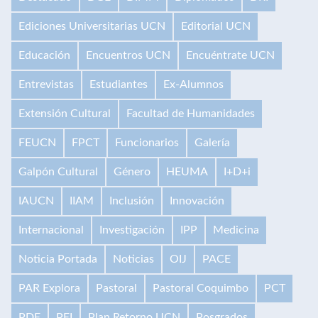
Ediciones Universitarias UCN
Editorial UCN
Educación
Encuentros UCN
Encuéntrate UCN
Entrevistas
Estudiantes
Ex-Alumnos
Extensión Cultural
Facultad de Humanidades
FEUCN
FPCT
Funcionarios
Galería
Galpón Cultural
Género
HEUMA
I+D+i
IAUCN
IIAM
Inclusión
Innovación
Internacional
Investigación
IPP
Medicina
Noticia Portada
Noticias
OIJ
PACE
PAR Explora
Pastoral
Pastoral Coquimbo
PCT
PDE
PEI
Plan Retorno UCN
Posgrados