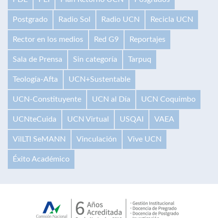
Postgrado
Radio Sol
Radio UCN
Recicla UCN
Rector en los medios
Red G9
Reportajes
Sala de Prensa
Sin categoría
Tarpuq
Teología-Afta
UCN+Sustentable
UCN-Constituyente
UCN al Día
UCN Coquimbo
UCNteCuida
UCN Virtual
USQAI
VAEA
VilLTI SeMANN
Vinculación
Vive UCN
Éxito Académico