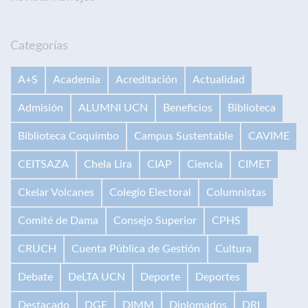
Categorías
A+S
Academia
Acreditación
Actualidad
Admisión
ALUMNI UCN
Beneficios
Biblioteca
Biblioteca Coquimbo
Campus Sustentable
CAVIME
CEITSAZA
Chela Lira
CIAP
Ciencia
CIMET
Ckelar Volcanes
Colegio Electoral
Columnistas
Comité de Dama
Consejo Superior
CPHS
CRUCH
Cuenta Pública de Gestión
Cultura
Debate
DeLTA UCN
Deporte
Deportes
Destacado
DGE
DIMM
Diplomados
DRI