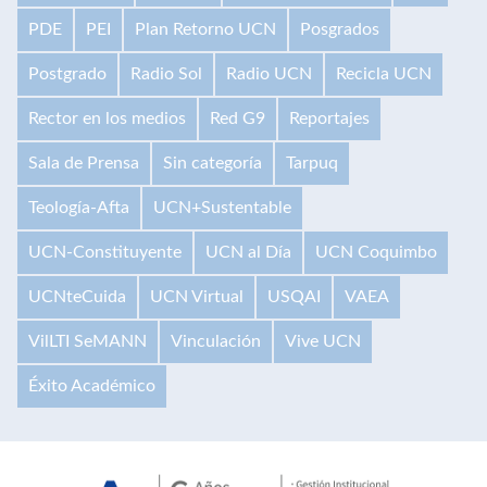
PDE
PEI
Plan Retorno UCN
Posgrados
Postgrado
Radio Sol
Radio UCN
Recicla UCN
Rector en los medios
Red G9
Reportajes
Sala de Prensa
Sin categoría
Tarpuq
Teología-Afta
UCN+Sustentable
UCN-Constituyente
UCN al Día
UCN Coquimbo
UCNteCuida
UCN Virtual
USQAI
VAEA
VilLTI SeMANN
Vinculación
Vive UCN
Éxito Académico