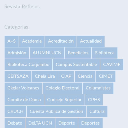
Revista Reflejos
Categorías
A+S
Academia
Acreditación
Actualidad
Admisión
ALUMNI UCN
Beneficios
Biblioteca
Biblioteca Coquimbo
Campus Sustentable
CAVIME
CEITSAZA
Chela Lira
CIAP
Ciencia
CIMET
Ckelar Volcanes
Colegio Electoral
Columnistas
Comité de Dama
Consejo Superior
CPHS
CRUCH
Cuenta Pública de Gestión
Cultura
Debate
DeLTA UCN
Deporte
Deportes