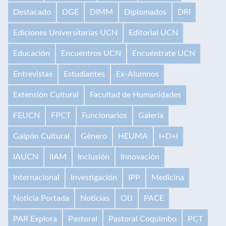
Destacado
DGE
DIMM
Diplomados
DRI
Ediciones Universitarias UCN
Editorial UCN
Educación
Encuentros UCN
Encuéntrate UCN
Entrevistas
Estudiantes
Ex-Alumnos
Extensión Cultural
Facultad de Humanidades
FEUCN
FPCT
Funcionarios
Galería
Galpón Cultural
Género
HEUMA
I+D+i
IAUCN
IIAM
Inclusión
Innovación
Internacional
Investigación
IPP
Medicina
Noticia Portada
Noticias
OIJ
PACE
PAR Explora
Pastoral
Pastoral Coquimbo
PCT